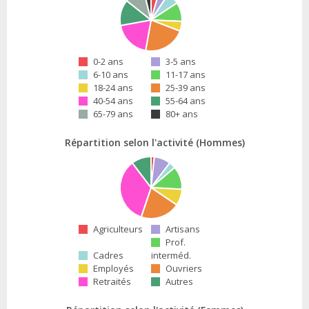
0-2 ans
3-5 ans
6-10 ans
11-17 ans
18-24 ans
25-39 ans
40-54 ans
55-64 ans
65-79 ans
80+ ans
Répartition selon l'activité (Hommes)
Agriculteurs
Artisans
Prof.
Cadres
interméd.
Employés
Ouvriers
Retraités
Autres