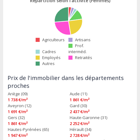
Répartition selon l'activité (Femmes)
Agriculteurs
Artisans
Prof.
Cadres
interméd.
Employés
Retraités
Autres
Prix de l'immobilier dans les départements
proches
Ariège (09)
Aude (11)
1 738 €/m²
1 861 €/m²
Aveyron (12)
Gard (30)
1 691 €/m²
2 437 €/m²
Gers (32)
Haute-Garonne (31)
1 861 €/m²
2 252 €/m²
Hautes-Pyrénées (65)
Hérault (34)
1 947 €/m²
2 728 €/m²