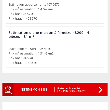
Estimation appartement : 107 967€
2
Prix m
estimation : 1 479€ /m2
Prix bas : 75 577€
Prix haut : 140 357€
Estimation d'une maison à Rimeize 48200 - 4
2
pièces - 81 m
Estimation maison : 106 434€
2
Prix m
estimation : 1 314€ /m2
Prix bas : 74 504€
Prix haut : 138 364€
Gratuit et Immédiat
J'ESTIME
MON BIEN
En 2 minutes seulement