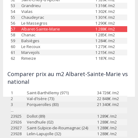
53
Grandrieu
1 316
€ /m2
54
Vialas
1 302
€ /m2
55
Chaudeyrac
1 301
€ /m2
56
Le Massegros
1 290
€ /m2
57
Albaret-Sainte-Marie
1 288
€ /m2
58
Chanac
1 285
€ /m2
59
Balsièges
1 284
€ /m2
60
Le Recoux
1 273
€ /m2
61
Marvejols
1 215
€ /m2
62
Rimeize
1 187
€ /m2
Comparer prix au m2 Albaret-Sainte-Marie vs
national
1
Saint-Barthélemy (971)
34 726
€ /m2
2
Val-d'Isère (73)
22 848
€ /m2
3
Porquerolles (83)
21 340
€ /m2
...
23925
Dollot (89)
1 289
€ /m2
23926
Vendhuile (02)
1 288
€ /m2
23927
Saint-Sulpice-de-Roumagnac (24)
1 288
€ /m2
23928
Lelin-Lapujolle (32)
1 288
€ /m2