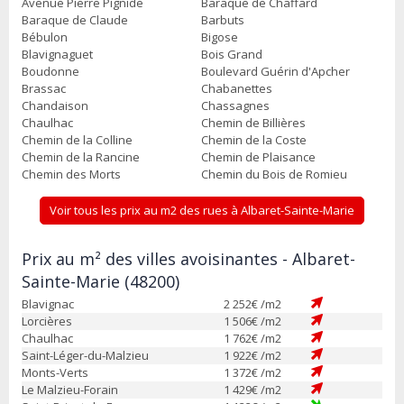
Avenue Pierre Pignide
Baraque de Chaffard
Baraque de Claude
Barbuts
Bébulon
Bigose
Blavignaguet
Bois Grand
Boudonne
Boulevard Guérin d'Apcher
Brassac
Chabanettes
Chandaison
Chassagnes
Chaulhac
Chemin de Billières
Chemin de la Colline
Chemin de la Coste
Chemin de la Rancine
Chemin de Plaisance
Chemin des Morts
Chemin du Bois de Romieu
Voir tous les prix au m2 des rues à Albaret-Sainte-Marie
Prix au m² des villes avoisinantes - Albaret-
Sainte-Marie (48200)
Blavignac
2 252
€ /m2
Lorcières
1 506
€ /m2
Chaulhac
1 762
€ /m2
Saint-Léger-du-Malzieu
1 922
€ /m2
Monts-Verts
1 372
€ /m2
Le Malzieu-Forain
1 429
€ /m2