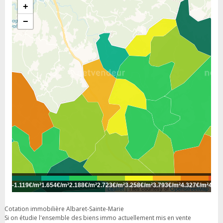
+
−
-
1.119€/m²
1.654€/m²
2.188€/m²
2.723€/m²
3.258€/m²
3.793€/m²
4.327€/m²
4.86
Leaflet
| Tiles courtesy of
OpenStreetMap
Cotation immobilière Albaret-Sainte-Marie
Si on étudie l'ensemble des biens immo actuellement mis en vente