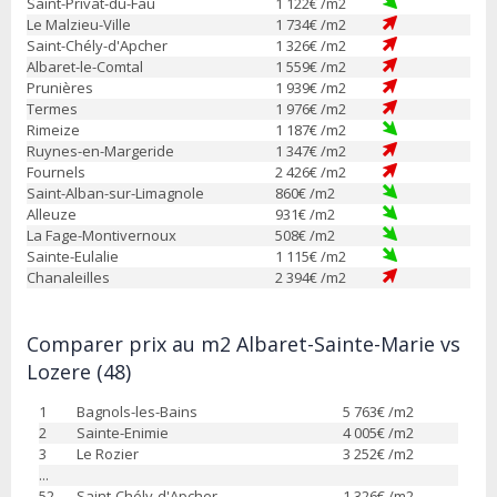
Saint-Privat-du-Fau
1 122
€ /m2
Le Malzieu-Ville
1 734
€ /m2
Saint-Chély-d'Apcher
1 326
€ /m2
Albaret-le-Comtal
1 559
€ /m2
Prunières
1 939
€ /m2
Termes
1 976
€ /m2
Rimeize
1 187
€ /m2
Ruynes-en-Margeride
1 347
€ /m2
Fournels
2 426
€ /m2
Saint-Alban-sur-Limagnole
860
€ /m2
Alleuze
931
€ /m2
La Fage-Montivernoux
508
€ /m2
Sainte-Eulalie
1 115
€ /m2
Chanaleilles
2 394
€ /m2
Comparer prix au m2 Albaret-Sainte-Marie vs
Lozere (48)
1
Bagnols-les-Bains
5 763
€ /m2
2
Sainte-Enimie
4 005
€ /m2
3
Le Rozier
3 252
€ /m2
...
52
Saint-Chély-d'Apcher
1 326
€ /m2