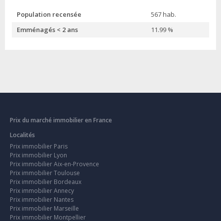
Population recensée
567 hab.
Emménagés < 2 ans
11.99 %
Prix du marché immobilier en France
Localités
Prix immobilier Paris
Prix immobilier Lyon
Prix immobilier Aix-en-Provence
Prix immobilier Toulouse
Prix immobilier Bordeaux
Prix immobilier Annecy
Prix immobilier Nantes
Prix immobilier Marseille
Prix immobilier Montpellier