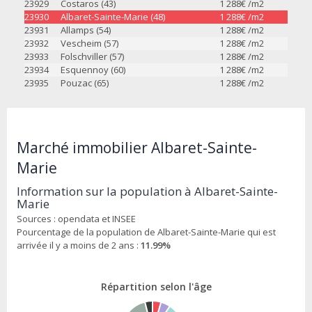
23929
Costaros (43)
1 288
€ /m2
23930
Albaret-Sainte-Marie (48)
1 288
€ /m2
23931
Allamps (54)
1 288
€ /m2
23932
Vescheim (57)
1 288
€ /m2
23933
Folschviller (57)
1 288
€ /m2
23934
Esquennoy (60)
1 288
€ /m2
23935
Pouzac (65)
1 288
€ /m2
Marché immobilier Albaret-Sainte-
Marie
Information sur la population à Albaret-Sainte-
Marie
Sources : opendata et INSEE
Pourcentage de la population de Albaret-Sainte-Marie qui est
arrivée il y a moins de 2 ans :
11.99%
Répartition selon l'âge