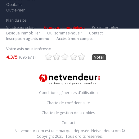
Occitanie
Outre-mer
Plan du site
Vendre mon bien
Estimation Immobiliere
Prix immobilier
Lexique immobilier
Qui sommes-nous ?
Contact
Inscription agents immo
Accès à mon compte
Votre avis nous intéresse
4.3/5
(696 avis)
Noter
Conditions générales d’utilisation
Charte de confidentialité
Charte de gestion des cookies
Contact
Netvendeur.com est une marque déposée. Netvendeur.com ©
Copyright 2025. Tous droits réservés.