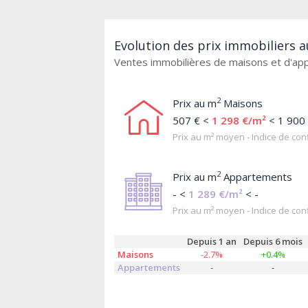
Evolution des prix immobiliers a
Ventes immobilières de maisons et d'a
2
Prix au m
Maisons
507 € <
1 298 €/m²
< 1 900
Prix au m² moyen - Indice de conf
2
Prix au m
Appartements
- <
1 289 €/m²
< -
Prix au m² moyen - Indice de conf
Depuis 1 an
Depuis 6 mois
Maisons
-2.7%
+0.4%
Appartements
-
-