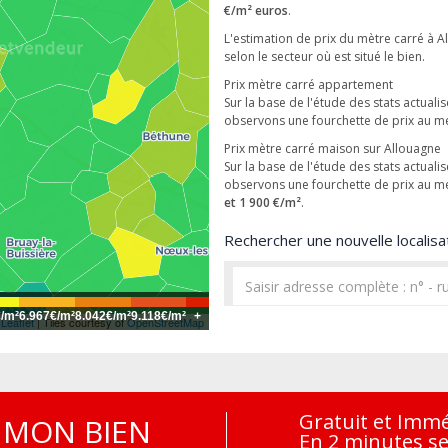
€/m² euros
.
L'estimation de prix du mètre carré à A
selon le secteur où est situé le bien.
Prix mètre carré appartement
Sur la base de l'étude des stats actual
observons une fourchette de prix au m
Prix mètre carré maison sur Allouagne
Sur la base de l'étude des stats actual
observons une fourchette de prix au m
et 1 900 €/m²
.
Rechercher une nouvelle localisat
€/m²
6.967€/m²
8.042€/m²
9.118€/m²
+
Leaflet
| Tiles courtesy of
OpenStreetMap
Gratuit et Imm
MON BIEN
En 2 minutes s