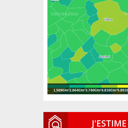
-
1.589€/m²
2.664€/m²
3.740€/m²
4.816€/m²
5.891
J'ESTIME