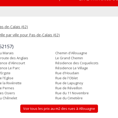
as-de-Calais (62)
ille par ville pour Pas-de-Calais (62)
62157)
u Marais
Chemin d'Allouagne
oroute des Anglais
Le Grand Chemin
ence d'Alincourt
Résidence des Coquelicots
ence Le Parc
Résidence Le Village
'Ergste
Rue d'Houdain
 l'Eglise
Rue de l'Oblet
 la Rivièrette
Rue de Lapugnoy
e Pernes
Rue de Réveillon
es Osiers
Rue du 11 Novembre
u Chênelet
Rue du Cimetière
Voir tous les prix au m2 des rues à Allouagne