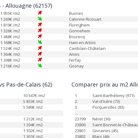
s - Allouagne (62157)
1 955
€ /m2
Busnes
1 269
€ /m2
Calonne-Ricouart
1 819
€ /m2
Floringhem
1 326
€ /m2
Gonnehem
1 468
€ /m2
Bourecq
1 168
€ /m2
Ham-en-Artois
1 524
€ /m2
Camblain-Châtelain
1 364
€ /m2
Ames
1 398
€ /m2
Ferfay
1 216
€ /m2
Gosnay
s Pas-de-Calais (62)
Comparer prix au m2 All
10 547
€ /m2
1
Saint-Barthélemy (971)
5 833
€ /m2
2
Val-d'Isère (73)
5 589
€ /m2
3
Porquerolles (83)
...
1 312
€ /m2
23799
Néret (36)
1 304
€ /m2
23800
Saint-Bonnet-le-Château
1 302
€ /m2
23801
Givraines (45)
1 301
€ /m2
23802
Blars (46)