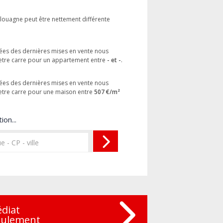
llouagne peut être nettement différente
isées des dernières mises en vente nous
etre carre pour un appartement entre
- et -
.
isées des dernières mises en vente nous
etre carre pour une maison entre
507 €/m²
ion...
édiat
eulement