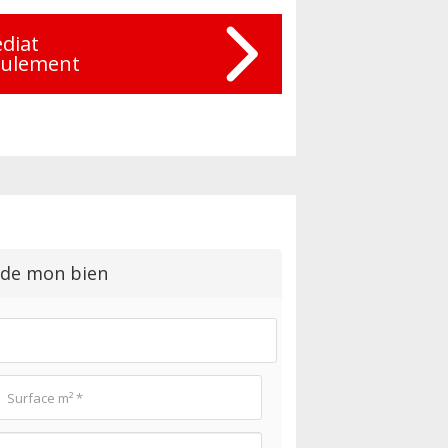
diat
eulement
 de mon bien