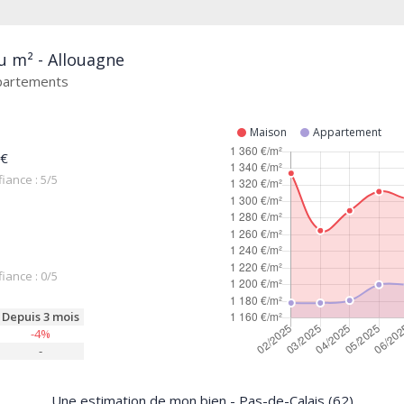
u m² - Allouagne
ppartements
Maison
Appartement
 €
iance : 5/5
iance : 0/5
Depuis 3 mois
-4%
-
Une estimation de mon bien - Pas-de-Calais (62)