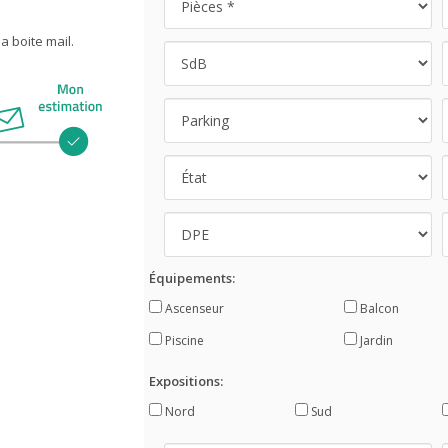
 boite mail.
Équipements:
Ascenseur
Balcon
Piscine
Jardin
Expositions:
Nord
Sud