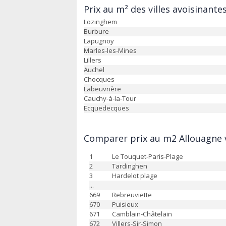
Prix au m² des villes avoisinante
Lozinghem
Burbure
Lapugnoy
Marles-les-Mines
Lillers
Auchel
Chocques
Labeuvrière
Cauchy-à-la-Tour
Ecquedecques
Comparer prix au m2 Allouagne v
1
Le Touquet-Paris-Plage
2
Tardinghen
3
Hardelot plage
...
669
Rebreuviette
670
Puisieux
671
Camblain-Châtelain
672
Villers-Sir-Simon