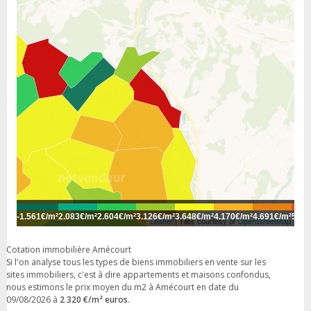
-
1.561€/m²
2.083€/m²
2.604€/m²
3.126€/m²
3.648€/m²
4.170€/m²
4.691€/m²
5.21
Leaflet
| Tiles courtesy of
OpenStreetMap
Cotation immobilière Amécourt
Si l'on analyse tous les types de biens immobiliers en vente sur les
sites immobiliers, c'est à dire appartements et maisons confondus,
nous estimons le prix moyen du m2 à Amécourt en date du
09/08/2026 à
2 320 €/m² euros
.