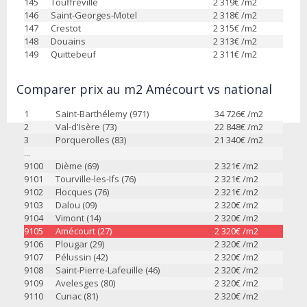
145
Touffréville
2 319
€ /m2
146
Saint-Georges-Motel
2 318
€ /m2
147
Crestot
2 315
€ /m2
148
Douains
2 313
€ /m2
149
Quittebeuf
2 311
€ /m2
Comparer prix au m2 Amécourt vs national
1
Saint-Barthélemy (971)
34 726
€ /m2
2
Val-d'Isère (73)
22 848
€ /m2
3
Porquerolles (83)
21 340
€ /m2
...
9100
Dième (69)
2 321
€ /m2
9101
Tourville-les-Ifs (76)
2 321
€ /m2
9102
Flocques (76)
2 321
€ /m2
9103
Dalou (09)
2 320
€ /m2
9104
Vimont (14)
2 320
€ /m2
9105
Amécourt (27)
2 320
€ /m2
9106
Plougar (29)
2 320
€ /m2
9107
Pélussin (42)
2 320
€ /m2
9108
Saint-Pierre-Lafeuille (46)
2 320
€ /m2
9109
Avelesges (80)
2 320
€ /m2
9110
Cunac (81)
2 320
€ /m2