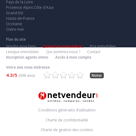
Pays de la Loire
Provence Alpes Côte d'Azur
Grand-Est
Hauts-de-France
Occitanie
Outre-mer
Plan du site
Vendre mon bien
Estimation Immobiliere
Prix immobilier
Lexique immobilier
Qui sommes-nous ?
Contact
Inscription agents immo
Accès à mon compte
Votre avis nous intéresse
4.3/5
(696 avis)
Noter
Conditions générales d’utilisation
Charte de confidentialité
Charte de gestion des cookies