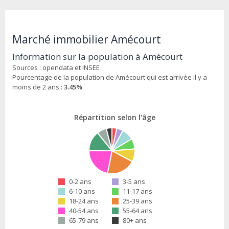
Marché immobilier Amécourt
Information sur la population à Amécourt
Sources : opendata et INSEE
Pourcentage de la population de Amécourt qui est arrivée il y a
moins de 2 ans :
3.45%
Répartition selon l'âge
0-2 ans
3-5 ans
6-10 ans
11-17 ans
18-24 ans
25-39 ans
40-54 ans
55-64 ans
65-79 ans
80+ ans