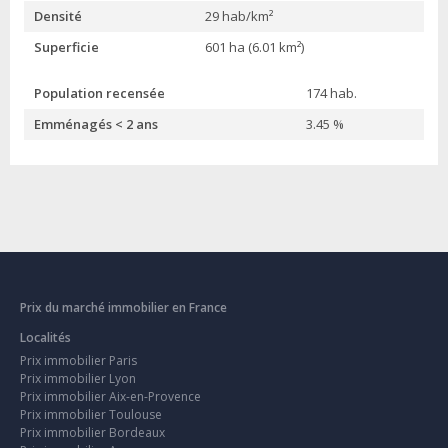
Densité
29 hab/km²
Superficie
601 ha (6.01 km²)
Population recensée
174 hab.
Emménagés < 2 ans
3.45 %
Prix du marché immobilier en France
Localités
Prix immobilier Paris
Prix immobilier Lyon
Prix immobilier Aix-en-Provence
Prix immobilier Toulouse
Prix immobilier Bordeaux