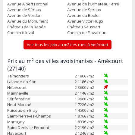
Avenue Albert Forcinal
Avenue de l'Ormeteau Ferré
Avenue de Séroux
Avenue de Seroux
Avenue de Verdun
Avenue du Bouloir
Avenue du Monument
Avenue Victor Hugo
Château de la Rapée
Château Saussart
Chemin d'Inval
Chemin de Flavacourt
Voir tous les prix au m2 des rues à Amécourt
Prix au m² des villes avoisinantes - Amécourt
(27140)
Talmontiers
2 186
€ /m2
Lalande-en-Son
2 118
€ /m2
Hébécourt
2 360
€ /m2
Mainneville
2 114
€ /m2
Sérifontaine
1 996
€ /m2
Neuf-Marché
1 722
€ /m2
Puiseux-en-Bray
1 450
€ /m2
Saint-Pierre-es-Champs
1 876
€ /m2
Martagny
1 833
€ /m2
Saint-Denis-le-Ferment
2 219
€ /m2
Flavacourt
2 124
€ /m2