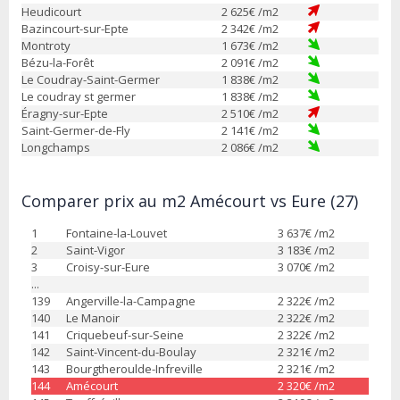
Heudicourt
2 625
€ /m2
Bazincourt-sur-Epte
2 342
€ /m2
Montroty
1 673
€ /m2
Bézu-la-Forêt
2 091
€ /m2
Le Coudray-Saint-Germer
1 838
€ /m2
Le coudray st germer
1 838
€ /m2
Éragny-sur-Epte
2 510
€ /m2
Saint-Germer-de-Fly
2 141
€ /m2
Longchamps
2 086
€ /m2
Comparer prix au m2 Amécourt vs Eure (27)
1
Fontaine-la-Louvet
3 637
€ /m2
2
Saint-Vigor
3 183
€ /m2
3
Croisy-sur-Eure
3 070
€ /m2
...
139
Angerville-la-Campagne
2 322
€ /m2
140
Le Manoir
2 322
€ /m2
141
Criquebeuf-sur-Seine
2 322
€ /m2
142
Saint-Vincent-du-Boulay
2 321
€ /m2
143
Bourgtheroulde-Infreville
2 321
€ /m2
144
Amécourt
2 320
€ /m2