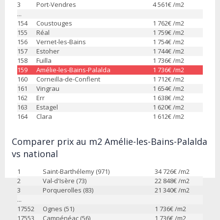
3
Port-Vendres
4 561
€ /m2
...
154
Coustouges
1 762
€ /m2
155
Réal
1 759
€ /m2
156
Vernet-les-Bains
1 754
€ /m2
157
Estoher
1 744
€ /m2
158
Fuilla
1 736
€ /m2
159
Amélie-les-Bains-Palalda
1 736
€ /m2
160
Corneilla-de-Conflent
1 712
€ /m2
161
Vingrau
1 654
€ /m2
162
Err
1 638
€ /m2
163
Estagel
1 620
€ /m2
164
Clara
1 612
€ /m2
Comparer prix au m2 Amélie-les-Bains-Palalda
vs national
1
Saint-Barthélemy (971)
34 726
€ /m2
2
Val-d'Isère (73)
22 848
€ /m2
3
Porquerolles (83)
21 340
€ /m2
...
17552
Ognes (51)
1 736
€ /m2
17553
Campénéac (56)
1 736
€ /m2