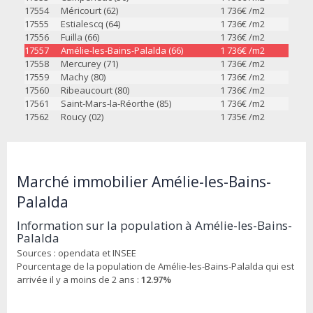
17554
Méricourt (62)
1 736
€ /m2
17555
Estialescq (64)
1 736
€ /m2
17556
Fuilla (66)
1 736
€ /m2
17557
Amélie-les-Bains-Palalda (66)
1 736
€ /m2
17558
Mercurey (71)
1 736
€ /m2
17559
Machy (80)
1 736
€ /m2
17560
Ribeaucourt (80)
1 736
€ /m2
17561
Saint-Mars-la-Réorthe (85)
1 736
€ /m2
17562
Roucy (02)
1 735
€ /m2
Marché immobilier Amélie-les-Bains-
Palalda
Information sur la population à Amélie-les-Bains-
Palalda
Sources : opendata et INSEE
Pourcentage de la population de Amélie-les-Bains-Palalda qui est
arrivée il y a moins de 2 ans :
12.97%