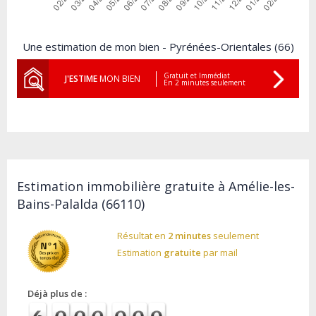
Une estimation de mon bien - Pyrénées-Orientales (66)
Gratuit et Immédiat
J'ESTIME
MON BIEN
En 2 minutes seulement
Estimation immobilière gratuite à Amélie-les-
Bains-Palalda (66110)
Résultat en
2 minutes
seulement
Estimation
gratuite
par mail
Déjà plus de :