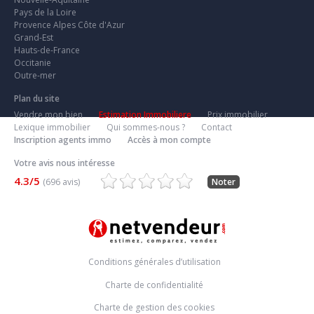
Pays de la Loire
Provence Alpes Côte d'Azur
Grand-Est
Hauts-de-France
Occitanie
Outre-mer
Plan du site
Vendre mon bien
Estimation Immobiliere
Prix immobilier
Lexique immobilier
Qui sommes-nous ?
Contact
Inscription agents immo
Accès à mon compte
Votre avis nous intéresse
4.3/5
(696 avis)
Noter
Conditions générales d’utilisation
Charte de confidentialité
Charte de gestion des cookies