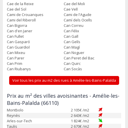
Cae de la Reixe
Cae del Moli
Cae del Sol
Cae Vell
Cami de Crouanques
Cami de l'Agude
Cami del Riberoll
Camí dels Ocells
Can Bigorra
Can Correu
Can d'en Janer
Can Félix
Can Fullet
Can Gall
Can Gasparó
Can Gelís
Can Guardiol
Can Magí
Can Mixeu
Can Noguer
Can Parer
Can Peret del Bac
Can Prim
Can Quirc
Can Riubanys
Can Socàs
Voir tous les prix au m2 des rues à Amélie-les-Bains-Palalda
Prix au m² des villes avoisinantes - Amélie-les-
Bains-Palalda (66110)
Montbolo
2 105
€ /m2
Reynès
2 643
€ /m2
Arles-sur-Tech
1 824
€ /m2
Taulis
2 670
€ /m2