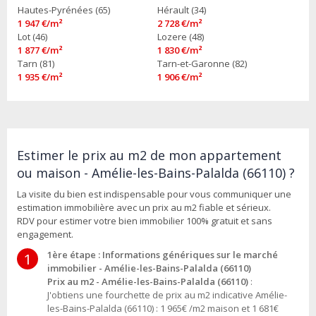
Hautes-Pyrénées (65)
Hérault (34)
1 947 €/m²
2 728 €/m²
Lot (46)
Lozere (48)
1 877 €/m²
1 830 €/m²
Tarn (81)
Tarn-et-Garonne (82)
1 935 €/m²
1 906 €/m²
Estimer le prix au m2 de mon appartement
ou maison - Amélie-les-Bains-Palalda (66110) ?
La visite du bien est indispensable pour vous communiquer une
estimation immobilière avec un prix au m2 fiable et sérieux.
RDV pour estimer votre bien immobilier 100% gratuit et sans
engagement.
1ère étape : Informations génériques sur le marché
1
immobilier - Amélie-les-Bains-Palalda (66110)
Prix au m2 - Amélie-les-Bains-Palalda (66110)
:
J'obtiens une fourchette de prix au m2 indicative Amélie-
les-Bains-Palalda (66110) : 1 965€ /m2 maison et 1 681€