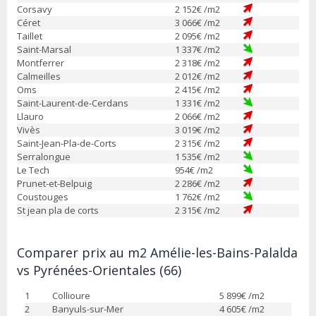
Corsavy
2 152
€ /m2
Céret
3 066
€ /m2
Taillet
2 095
€ /m2
Saint-Marsal
1 337
€ /m2
Montferrer
2 318
€ /m2
Calmeilles
2 012
€ /m2
Oms
2 415
€ /m2
Saint-Laurent-de-Cerdans
1 331
€ /m2
Llauro
2 066
€ /m2
Vivès
3 019
€ /m2
Saint-Jean-Pla-de-Corts
2 315
€ /m2
Serralongue
1 535
€ /m2
Le Tech
954
€ /m2
Prunet-et-Belpuig
2 286
€ /m2
Coustouges
1 762
€ /m2
St jean pla de corts
2 315
€ /m2
Comparer prix au m2 Amélie-les-Bains-Palalda
vs Pyrénées-Orientales (66)
1
Collioure
5 899
€ /m2
2
Banyuls-sur-Mer
4 605
€ /m2