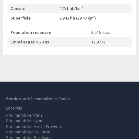
Densité
125 hab/km²
Superficie
2 943 ha (29.43 km²)
Population recensée
3 616 hab.
Emménagés < 2 ans
12.97 %
Prix du marché immobilier en France
Localités
Prix immobilier Paris
Prix immobilier Lyon
Prix immobilier Aix-en-Provence
Prix immobilier Toulouse
Prix immobilier Bordeaux