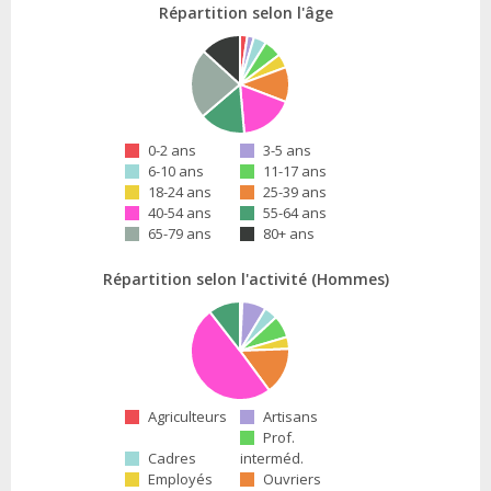
Répartition selon l'âge
0-2 ans
3-5 ans
6-10 ans
11-17 ans
18-24 ans
25-39 ans
40-54 ans
55-64 ans
65-79 ans
80+ ans
Répartition selon l'activité (Hommes)
Agriculteurs
Artisans
Prof.
Cadres
interméd.
Employés
Ouvriers