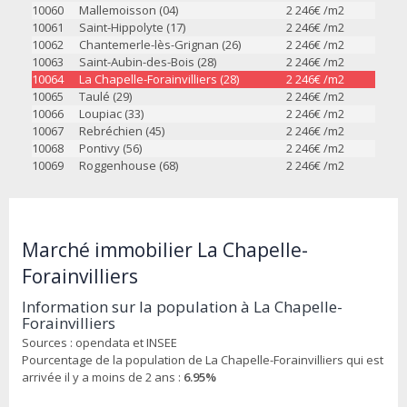
10060
Mallemoisson (04)
2 246
€ /m2
10061
Saint-Hippolyte (17)
2 246
€ /m2
10062
Chantemerle-lès-Grignan (26)
2 246
€ /m2
10063
Saint-Aubin-des-Bois (28)
2 246
€ /m2
10064
La Chapelle-Forainvilliers (28)
2 246
€ /m2
10065
Taulé (29)
2 246
€ /m2
10066
Loupiac (33)
2 246
€ /m2
10067
Rebréchien (45)
2 246
€ /m2
10068
Pontivy (56)
2 246
€ /m2
10069
Roggenhouse (68)
2 246
€ /m2
Marché immobilier La Chapelle-
Forainvilliers
Information sur la population à La Chapelle-
Forainvilliers
Sources : opendata et INSEE
Pourcentage de la population de La Chapelle-Forainvilliers qui est
arrivée il y a moins de 2 ans :
6.95%