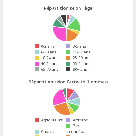
Répartition selon l'âge
0-2 ans
3-5 ans
6-10 ans
11-17 ans
18-24 ans
25-39 ans
40-54 ans
55-64 ans
65-79 ans
80+ ans
Répartition selon l'activité (Hommes)
Agriculteurs
Artisans
Prof.
Cadres
interméd.