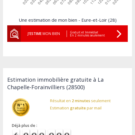
Une estimation de mon bien - Eure-et-Loir (28)
Gratuit et Immédiat
J'ESTIME
MON BIEN
En 2 minutes seulement
Estimation immobilière gratuite à La
Chapelle-Forainvilliers (28500)
Résultat en
2 minutes
seulement
Estimation
gratuite
par mail
Déjà plus de :