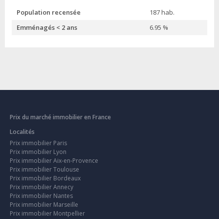
Population recensée
187 hab.
Emménagés < 2 ans
6.95 %
Prix du marché immobilier en France
Localités
Prix immobilier Paris
Prix immobilier Lyon
Prix immobilier Aix-en-Provence
Prix immobilier Toulouse
Prix immobilier Bordeaux
Prix immobilier Annecy
Prix immobilier Nantes
Prix immobilier Marseille
Prix immobilier Montpellier