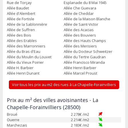
Rue de Torçay
Esplanade du 8 Mai 1945
Allée Baudet
Allée Che Guevara
Allée d'Alembert
Allée de Cheddar
Allée de Fortisle
Allée de la Maison Blanche
Allée de la Sablonnière
Allée de Saint-Victor
Allée de Suffren
Allée des Acacias
Allée des Bois
Allée des Bouviers
Allée des Erables
Allée des Hauts Champs
Allée des Marronniers
Allée des Merisiers
Allée du Bras d'Eau
Allée du Docteur Schweitzer
Allée du Moulin du Louvet
Allée du Tertre Gaudran
Allée du Vieux Poirier
Allée Francisco Miranda
Allée H. Barbier
Allée Henri Barbier
Allée Henri Dunant
Allée Marcel Proust
Voir tous les prix au m2 des rues à La Chapelle-Forainvilliers
Prix au m² des villes avoisinantes - La
Chapelle-Forainvilliers (28500)
Broué
2 278
€ /m2
Ouerre
2 214
€ /m2
Marchezais
2 183
€ /m2