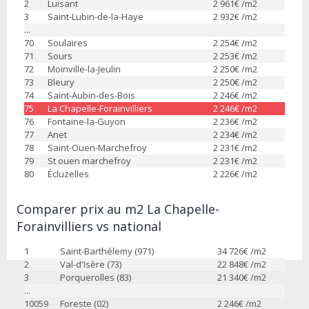
2
Luisant
2 961
€ /m2
3
Saint-Lubin-de-la-Haye
2 932
€ /m2
...
70
Soulaires
2 254
€ /m2
71
Sours
2 253
€ /m2
72
Moinville-la-Jeulin
2 250
€ /m2
73
Bleury
2 250
€ /m2
74
Saint-Aubin-des-Bois
2 246
€ /m2
75
La Chapelle-Forainvilliers
2 246
€ /m2
76
Fontaine-la-Guyon
2 236
€ /m2
77
Anet
2 234
€ /m2
78
Saint-Ouen-Marchefroy
2 231
€ /m2
79
St ouen marchefroy
2 231
€ /m2
80
Écluzelles
2 226
€ /m2
Comparer prix au m2 La Chapelle-
Forainvilliers vs national
1
Saint-Barthélemy (971)
34 726
€ /m2
2
Val-d'Isère (73)
22 848
€ /m2
3
Porquerolles (83)
21 340
€ /m2
...
10059
Foreste (02)
2 246
€ /m2