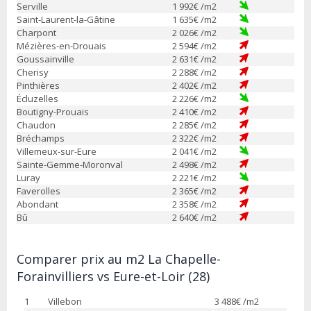
Serville
1 992
€ /m2
Saint-Laurent-la-Gâtine
1 635
€ /m2
Charpont
2 026
€ /m2
Mézières-en-Drouais
2 594
€ /m2
Goussainville
2 631
€ /m2
Cherisy
2 288
€ /m2
Pinthières
2 402
€ /m2
Écluzelles
2 226
€ /m2
Boutigny-Prouais
2 410
€ /m2
Chaudon
2 285
€ /m2
Bréchamps
2 322
€ /m2
Villemeux-sur-Eure
2 041
€ /m2
Sainte-Gemme-Moronval
2 498
€ /m2
Luray
2 221
€ /m2
Faverolles
2 365
€ /m2
Abondant
2 358
€ /m2
Bû
2 640
€ /m2
Comparer prix au m2 La Chapelle-
Forainvilliers vs Eure-et-Loir (28)
1
Villebon
3 488
€ /m2