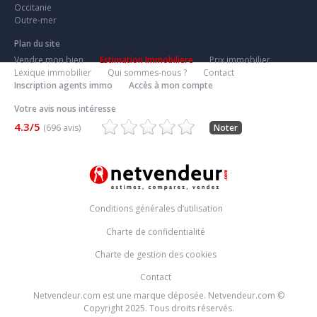
Occitanie
Outre-mer
Plan du site
Vendre mon bien
Estimation Immobiliere
Prix immobilier
Lexique immobilier
Qui sommes-nous ?
Contact
Inscription agents immo
Accès à mon compte
Votre avis nous intéresse
4.3/5
(696 avis)
Noter
Conditions générales d’utilisation
Charte de confidentialité
Charte de gestion des cookies
Contact
Netvendeur.com est une marque déposée. Netvendeur.com ©
Copyright 2025. Tous droits réservés.