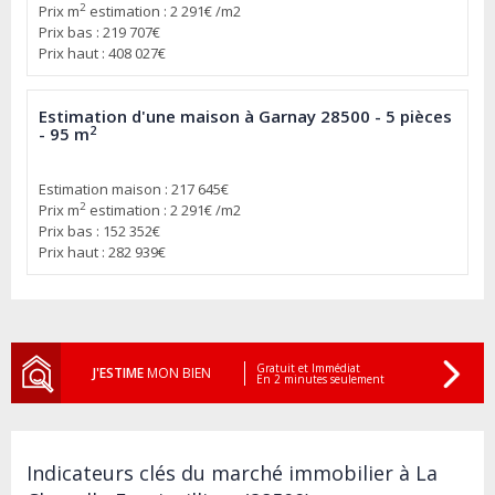
2
Prix m
estimation : 2 291€ /m2
Prix bas : 219 707€
Prix haut : 408 027€
Estimation d'une maison à Garnay 28500 - 5 pièces
2
- 95 m
Estimation maison : 217 645€
2
Prix m
estimation : 2 291€ /m2
Prix bas : 152 352€
Prix haut : 282 939€
Gratuit et Immédiat
J'ESTIME
MON BIEN
En 2 minutes seulement
Indicateurs clés du marché immobilier à La