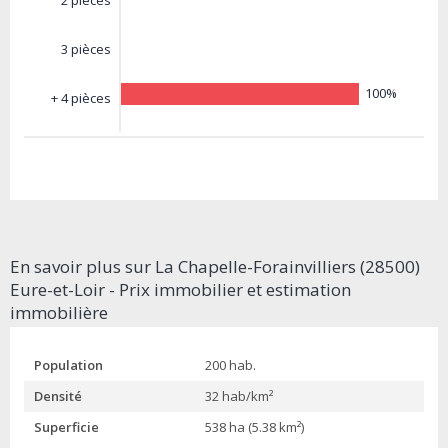
2 pièces
3 pièces
100%
+ 4 pièces
En savoir plus sur La Chapelle-Forainvilliers (28500)
Eure-et-Loir - Prix immobilier et estimation
immobilière
Population
200 hab.
Densité
32 hab/km²
Superficie
538 ha (5.38 km²)