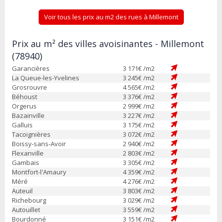
Voir tous les prix au m2 des rues à Millemont
Prix au m² des villes avoisinantes - Millemont
(78940)
Garancières
3 171
€ /m2
La Queue-les-Yvelines
3 245
€ /m2
Grosrouvre
4 565
€ /m2
Béhoust
3 376
€ /m2
Orgerus
2 999
€ /m2
Bazainville
3 227
€ /m2
Galluis
3 175
€ /m2
Tacoignières
3 072
€ /m2
Boissy-sans-Avoir
2 940
€ /m2
Flexanville
2 803
€ /m2
Gambais
3 305
€ /m2
Montfort-l'Amaury
4 359
€ /m2
Méré
4 276
€ /m2
Auteuil
3 803
€ /m2
Richebourg
3 029
€ /m2
Autouillet
3 559
€ /m2
Bourdonné
3 151
€ /m2