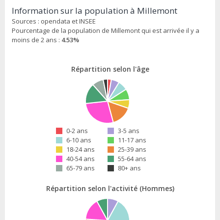
Information sur la population à Millemont
Sources : opendata et INSEE
Pourcentage de la population de Millemont qui est arrivée il y a
moins de 2 ans :
4.53%
Répartition selon l'âge
0-2 ans
3-5 ans
6-10 ans
11-17 ans
18-24 ans
25-39 ans
40-54 ans
55-64 ans
65-79 ans
80+ ans
Répartition selon l'activité (Hommes)