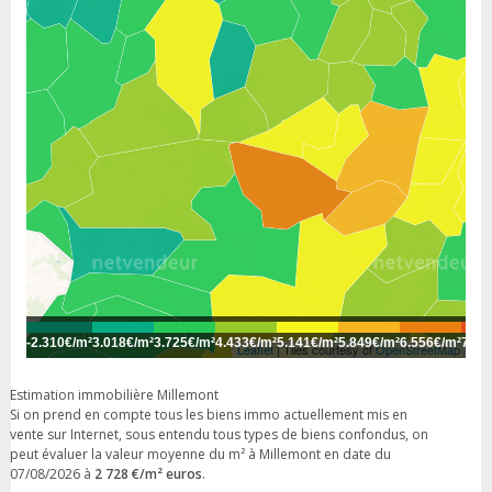
-
2.310€/m²
3.018€/m²
3.725€/m²
4.433€/m²
5.141€/m²
5.849€/m²
6.556€/m²
7.26
Leaflet
| Tiles courtesy of
OpenStreetMap
Estimation immobilière Millemont
Si on prend en compte tous les biens immo actuellement mis en
vente sur Internet, sous entendu tous types de biens confondus, on
peut évaluer la valeur moyenne du m² à Millemont en date du
07/08/2026 à
2 728 €/m² euros
.