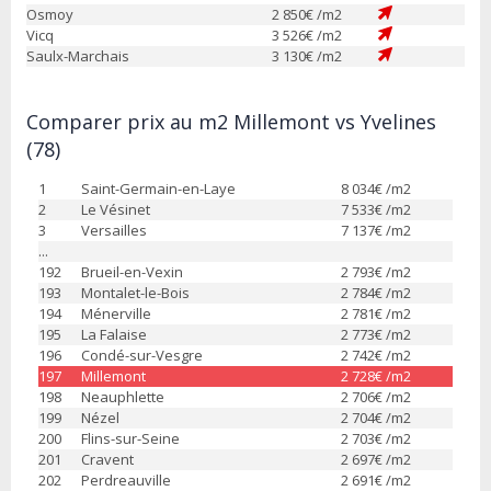
Osmoy
2 850
€ /m2
Vicq
3 526
€ /m2
Saulx-Marchais
3 130
€ /m2
Comparer prix au m2 Millemont vs Yvelines
(78)
1
Saint-Germain-en-Laye
8 034
€ /m2
2
Le Vésinet
7 533
€ /m2
3
Versailles
7 137
€ /m2
...
192
Brueil-en-Vexin
2 793
€ /m2
193
Montalet-le-Bois
2 784
€ /m2
194
Ménerville
2 781
€ /m2
195
La Falaise
2 773
€ /m2
196
Condé-sur-Vesgre
2 742
€ /m2
197
Millemont
2 728
€ /m2
198
Neauphlette
2 706
€ /m2
199
Nézel
2 704
€ /m2
200
Flins-sur-Seine
2 703
€ /m2
201
Cravent
2 697
€ /m2
202
Perdreauville
2 691
€ /m2