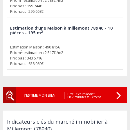
Prix m
estimation : 2 783€ /m2
Prix bas : 159 744€
Prix haut : 296 668€
Estimation d'une Maison à millemont 78940 - 10
2
pièces - 195 m
Estimation Maison : 490 815€
2
Prix m
estimation : 2 517€ /m2
Prix bas : 343 571€
Prix haut : 638 060€
Gratuit et Immédiat
J'ESTIME
MON BIEN
En 2 minutes seulement
Indicateurs clés du marché immobilier à
Millemont (78940)