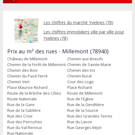
Les chiffres du marché Yvelines (78)
Les chiffres immobiliers ville par ville pour
Yvelines (78)
Prix au m² des rues - Millemont (78940)
Château de Millemont
Chemin aux Boeufs
Chemin de la Forêt de Millemont
Chemin de Sainte-Marie
Chemin des Bois
Chemin des Iris
Chemin du Pavé Ferré
Chemin Rural
Chemin Vert
Cour des Logis
Place Maurice Richard
Place Richard
Route de la Brèche des Côtes
Route de Millemont
Route Nationale
Rue de l'Eglise
Rue de la Gare
Rue de la Genêtière
Rue de la Sablière
Rue de la Source
Rue des Croix
Rue des Grandes Terres
Rue des Perruches
Rue du Lavoir
Rue du Val Renoux
Rue Georges Béjot
Rue Nationale