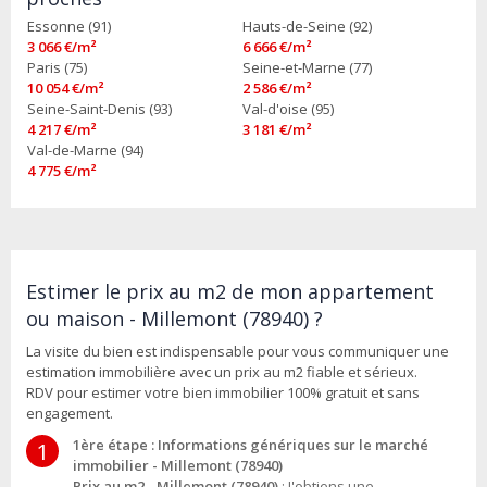
Essonne (91)
Hauts-de-Seine (92)
3 066 €/m²
6 666 €/m²
Paris (75)
Seine-et-Marne (77)
10 054 €/m²
2 586 €/m²
Seine-Saint-Denis (93)
Val-d'oise (95)
4 217 €/m²
3 181 €/m²
Val-de-Marne (94)
4 775 €/m²
Estimer le prix au m2 de mon appartement
ou maison - Millemont (78940) ?
La visite du bien est indispensable pour vous communiquer une
estimation immobilière avec un prix au m2 fiable et sérieux.
RDV pour estimer votre bien immobilier 100% gratuit et sans
engagement.
1ère étape : Informations génériques sur le marché
1
immobilier - Millemont (78940)
Prix au m2 - Millemont (78940)
: J'obtiens une