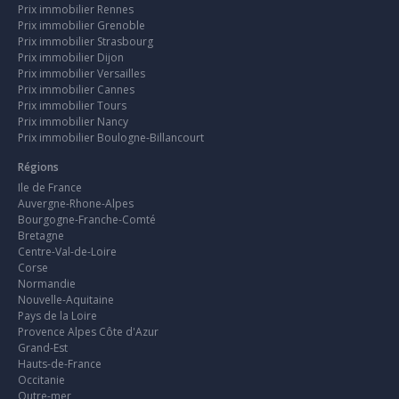
Prix immobilier Rennes
Prix immobilier Grenoble
Prix immobilier Strasbourg
Prix immobilier Dijon
Prix immobilier Versailles
Prix immobilier Cannes
Prix immobilier Tours
Prix immobilier Nancy
Prix immobilier Boulogne-Billancourt
Régions
Ile de France
Auvergne-Rhone-Alpes
Bourgogne-Franche-Comté
Bretagne
Centre-Val-de-Loire
Corse
Normandie
Nouvelle-Aquitaine
Pays de la Loire
Provence Alpes Côte d'Azur
Grand-Est
Hauts-de-France
Occitanie
Outre-mer