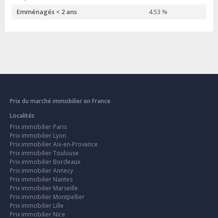
Emménagés < 2 ans
4.53 %
Prix du marché immobilier en France
Localités
Prix immobilier Paris
Prix immobilier Lyon
Prix immobilier Aix-en-Provence
Prix immobilier Toulouse
Prix immobilier Bordeaux
Prix immobilier Annecy
Prix immobilier Nantes
Prix immobilier Marseille
Prix immobilier Montpellier
Prix immobilier Lille
Prix immobilier Nice