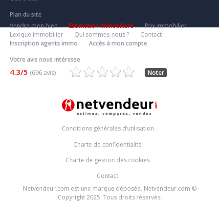
Plan du site
Vendre mon bien
Estimation Immobiliere
Prix immobilier
Lexique immobilier
Qui sommes-nous ?
Contact
Inscription agents immo
Accès à mon compte
Votre avis nous intéresse
4.3/5
(696 avis)
Noter
Conditions générales d’utilisation
Charte de confidentialité
Charte de gestion des cookies
Contact
Netvendeur.com est une marque déposée. Netvendeur.com ©
Copyright 2025. Tous droits réservés.