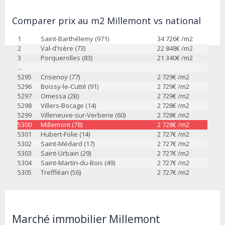
Comparer prix au m2 Millemont vs national
1
Saint-Barthélemy (971)
34 726
€ /m2
2
Val-d'Isère (73)
22 848
€ /m2
3
Porquerolles (83)
21 340
€ /m2
...
5295
Crisenoy (77)
2 729
€ /m2
5296
Boissy-le-Cutté (91)
2 729
€ /m2
5297
Omessa (2B)
2 729
€ /m2
5298
Villers-Bocage (14)
2 728
€ /m2
5299
Villeneuve-sur-Verberie (60)
2 728
€ /m2
5300
Millemont (78)
2 728
€ /m2
5301
Hubert-Folie (14)
2 727
€ /m2
5302
Saint-Médard (17)
2 727
€ /m2
5303
Saint-Urbain (29)
2 727
€ /m2
5304
Saint-Martin-du-Bois (49)
2 727
€ /m2
5305
Treffléan (56)
2 727
€ /m2
Marché immobilier Millemont