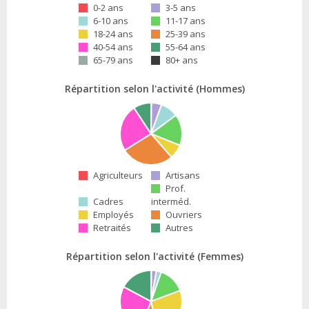
0-2 ans
3-5 ans
6-10 ans
11-17 ans
18-24 ans
25-39 ans
40-54 ans
55-64 ans
65-79 ans
80+ ans
Répartition selon l'activité (Hommes)
Agriculteurs
Artisans
Prof.
Cadres
interméd.
Employés
Ouvriers
Retraités
Autres
Répartition selon l'activité (Femmes)