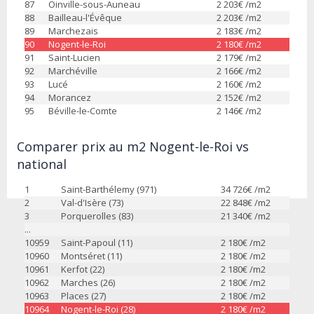
87
Oinville-sous-Auneau
2 203
€ /m2
88
Bailleau-l'Évêque
2 203
€ /m2
89
Marchezais
2 183
€ /m2
90
Nogent-le-Roi
2 180
€ /m2
91
Saint-Lucien
2 179
€ /m2
92
Marchéville
2 166
€ /m2
93
Lucé
2 160
€ /m2
94
Morancez
2 152
€ /m2
95
Béville-le-Comte
2 146
€ /m2
Comparer prix au m2 Nogent-le-Roi vs
national
1
Saint-Barthélemy (971)
34 726
€ /m2
2
Val-d'Isère (73)
22 848
€ /m2
3
Porquerolles (83)
21 340
€ /m2
...
10959
Saint-Papoul (11)
2 180
€ /m2
10960
Montséret (11)
2 180
€ /m2
10961
Kerfot (22)
2 180
€ /m2
10962
Marches (26)
2 180
€ /m2
10963
Places (27)
2 180
€ /m2
10964
Nogent-le-Roi (28)
2 180
€ /m2