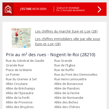
Gratuit et Immédiat
J'ESTIME
MON BIEN
En 2 minutes seulement
Les chiffres du marché Eure-et-Loir (28)
Les chiffres immobiliers ville par ville pour
Eure-et-Loir (28)
Prix au m² des rues - Nogent-le-Roi (28210)
Rue du Général de Gaulle
Rue Grande
Grande Rue
Rue de l'Eglise
Place de la Mairie
Rue de Ruffin
Le Poirier
Rue du Pont des Demoiselles
Rue du Grenier à Sel
Rue Henri Lemouettre
Allée Circulaire
Allée de Bonancout
Allée de Bréchamps
Allée de Flandres
Allée de l'Epeautre
Allée de la Ferme
Allée de la Forêt
Allée de Normandie
Allée de Provence
Allée des Biches
Allée des Bruyères
Allée des Chênes