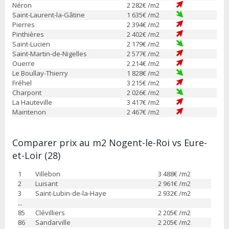
Néron
2 282
€ /m2
Saint-Laurent-la-Gâtine
1 635
€ /m2
Pierres
2 394
€ /m2
Pinthières
2 402
€ /m2
Saint-Lucien
2 179
€ /m2
Saint-Martin-de-Nigelles
2 577
€ /m2
Ouerre
2 214
€ /m2
Le Boullay-Thierry
1 828
€ /m2
Fréhel
3 215
€ /m2
Charpont
2 026
€ /m2
La Hauteville
3 417
€ /m2
Maintenon
2 467
€ /m2
Comparer prix au m2 Nogent-le-Roi vs Eure-
et-Loir (28)
1
Villebon
3 488
€ /m2
2
Luisant
2 961
€ /m2
3
Saint-Lubin-de-la-Haye
2 932
€ /m2
...
85
Clévilliers
2 205
€ /m2
86
Sandarville
2 205
€ /m2