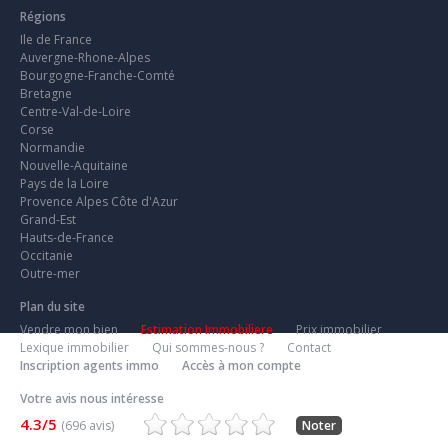
Régions
Ile de France
Auvergne-Rhone-Alpes
Bourgogne-Franche-Comté
Bretagne
Centre-Val-de-Loire
Corse
Normandie
Nouvelle-Aquitaine
Pays de la Loire
Provence Alpes Côte d'Azur
Grand-Est
Hauts-de-France
Occitanie
Outre-mer
Plan du site
Vendre mon bien
Estimation Immobiliere
Prix immobilier
Lexique immobilier
Qui sommes-nous ?
Contact
Inscription agents immo
Accès à mon compte
Votre avis nous intéresse
4.3/5
(696 avis)
Noter