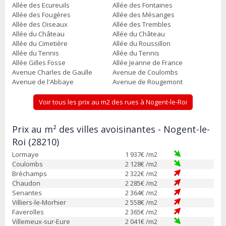
Allée des Ecureuils
Allée des Fontaines
Allée des Fougères
Allée des Mésanges
Allée des Oiseaux
Allée des Trembles
Allée du Château
Allée du Château
Allée du Cimetière
Allée du Roussillon
Allée du Tennis
Allée du Tennis
Allée Gilles Fosse
Allée Jeanne de France
Avenue Charles de Gaulle
Avenue de Coulombs
Avenue de l'Abbaye
Avenue de Rougemont
Voir tous les prix au m2 des rues à Nogent-le-Roi
Prix au m² des villes avoisinantes - Nogent-le-
Roi (28210)
Lormaye
1 937
€ /m2
Coulombs
2 128
€ /m2
Bréchamps
2 322
€ /m2
Chaudon
2 285
€ /m2
Senantes
2 364
€ /m2
Villiers-le-Morhier
2 558
€ /m2
Faverolles
2 365
€ /m2
Villemeux-sur-Eure
2 041
€ /m2