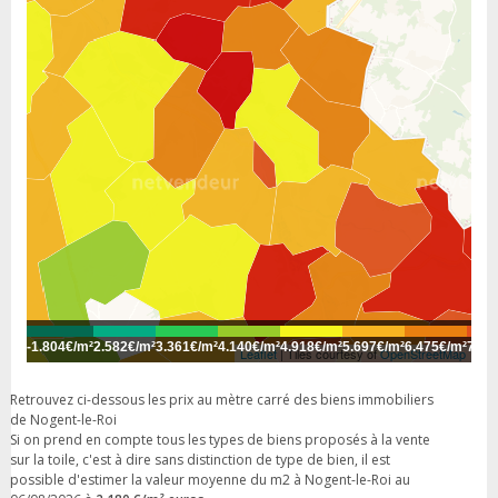
-
1.804€/m²
2.582€/m²
3.361€/m²
4.140€/m²
4.918€/m²
5.697€/m²
6.475€/m²
7.25
Leaflet
| Tiles courtesy of
OpenStreetMap
Retrouvez ci-dessous les prix au mètre carré des biens immobiliers
de Nogent-le-Roi
Si on prend en compte tous les types de biens proposés à la vente
sur la toile, c'est à dire sans distinction de type de bien, il est
possible d'estimer la valeur moyenne du m2 à Nogent-le-Roi au