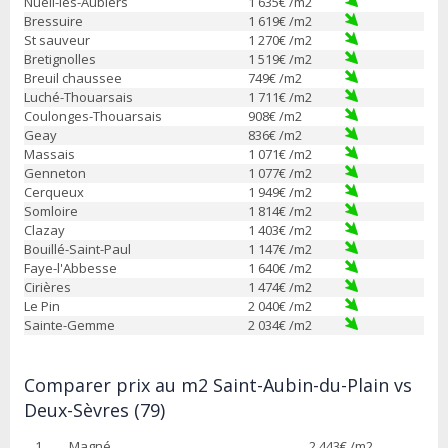
Nueil-les-Aubiers
1 635
€ /m2
Bressuire
1 619
€ /m2
St sauveur
1 270
€ /m2
Bretignolles
1 519
€ /m2
Breuil chaussee
749
€ /m2
Luché-Thouarsais
1 711
€ /m2
Coulonges-Thouarsais
908
€ /m2
Geay
836
€ /m2
Massais
1 071
€ /m2
Genneton
1 077
€ /m2
Cerqueux
1 949
€ /m2
Somloire
1 814
€ /m2
Clazay
1 403
€ /m2
Bouillé-Saint-Paul
1 147
€ /m2
Faye-l'Abbesse
1 640
€ /m2
Cirières
1 474
€ /m2
Le Pin
2 040
€ /m2
Sainte-Gemme
2 034
€ /m2
Comparer prix au m2 Saint-Aubin-du-Plain vs
Deux-Sèvres (79)
1
Magné
2 443
€ /m2