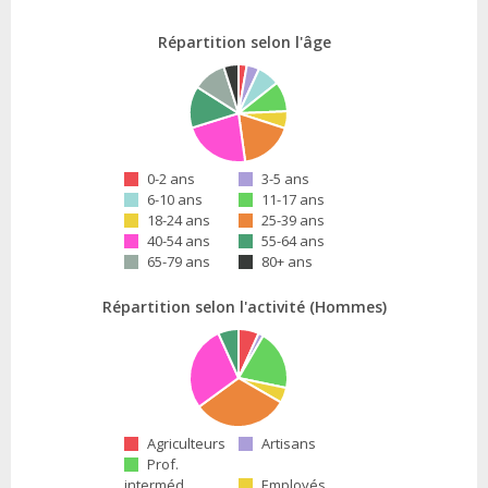
Répartition selon l'âge
0-2 ans
3-5 ans
6-10 ans
11-17 ans
18-24 ans
25-39 ans
40-54 ans
55-64 ans
65-79 ans
80+ ans
Répartition selon l'activité (Hommes)
Agriculteurs
Artisans
Prof.
interméd.
Employés