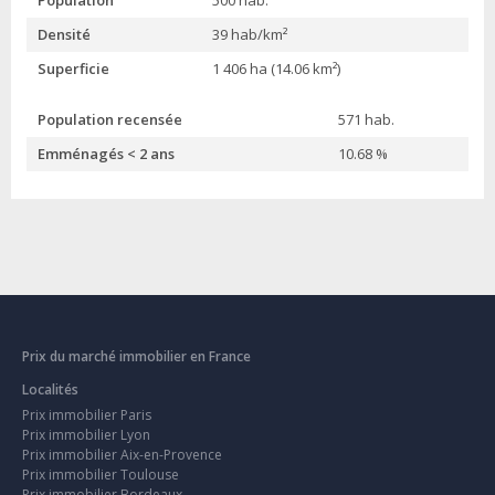
Population
500 hab.
Densité
39 hab/km²
Superficie
1 406 ha (14.06 km²)
Population recensée
571 hab.
Emménagés < 2 ans
10.68 %
Prix du marché immobilier en France
Localités
Prix immobilier Paris
Prix immobilier Lyon
Prix immobilier Aix-en-Provence
Prix immobilier Toulouse
Prix immobilier Bordeaux