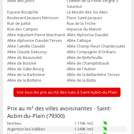
Allée des Joncs
Chemin de la Porte Vergne S
Sauveur
Espace Bocapôle
Le Moulin des Six Ailes
Boulevard Jacques Nérisson
Place Saint-Jacques
Rue de Juillot
Rue de la Triche
Rue des Campes
Impasse du Manoir
Allée Adjudant Pierre Marchand
Allée Alphonse Daudet
Allée Alphonse Daudet Terves
Allée Calliope
Allée Camille Claudel
Allée Champ Fleuri Chambroutet
Allée Claude Debussy
Allée Compagnie d'Orléans
Allée de Beausoleil
Allée de Bellefeuille
Allée de Boismé
Allée de Champthibault
Allée de Gâte-Bourg
Allée de l'Aubier
Allée de la Barbotine
Allée de la Bellardière Terves
Allée de la Bottière
Allée de la Butte
Voir tous les prix au m2 des rues à Saint-Aubin-du-Plain
Prix au m² des villes avoisinantes - Saint-
Aubin-du-Plain (79300)
Noirlieu
1 176
€ /m2
Argenton-les-Vallées
1 249
€ /m2