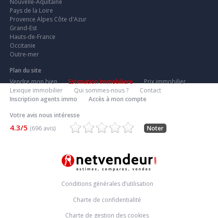
Nouvelle-Aquitaine
Pays de la Loire
Provence Alpes Côte d'Azur
Grand-Est
Hauts-de-France
Occitanie
Outre-mer
Plan du site
Vendre mon bien
Estimation Immobiliere
Prix immobilier
Lexique immobilier
Qui sommes-nous ?
Contact
Inscription agents immo
Accès à mon compte
Votre avis nous intéresse
4.3/5
(696 avis)
Noter
Conditions générales d’utilisation
Charte de confidentialité
Charte de gestion des cookies