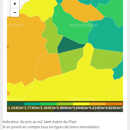
+
−
-
1.164€/m²
1.774€/m²
2.384€/m²
2.994€/m²
3.604€/m²
4.214€/m²
4.824€/m²
5.43
Leaflet
| Tiles courtesy of
OpenStreetMap
Indicateur du prix au m2 Saint-Aubin-du-Plain
Si on prend en compte tous les types de biens immobiliers