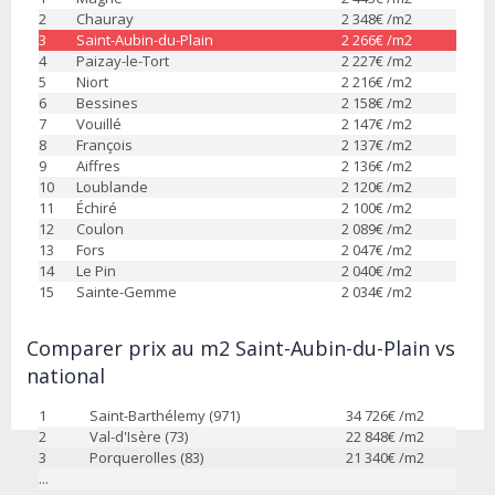
2
Chauray
2 348
€ /m2
3
Saint-Aubin-du-Plain
2 266
€ /m2
4
Paizay-le-Tort
2 227
€ /m2
5
Niort
2 216
€ /m2
6
Bessines
2 158
€ /m2
7
Vouillé
2 147
€ /m2
8
François
2 137
€ /m2
9
Aiffres
2 136
€ /m2
10
Loublande
2 120
€ /m2
11
Échiré
2 100
€ /m2
12
Coulon
2 089
€ /m2
13
Fors
2 047
€ /m2
14
Le Pin
2 040
€ /m2
15
Sainte-Gemme
2 034
€ /m2
Comparer prix au m2 Saint-Aubin-du-Plain vs
national
1
Saint-Barthélemy (971)
34 726
€ /m2
2
Val-d'Isère (73)
22 848
€ /m2
3
Porquerolles (83)
21 340
€ /m2
...