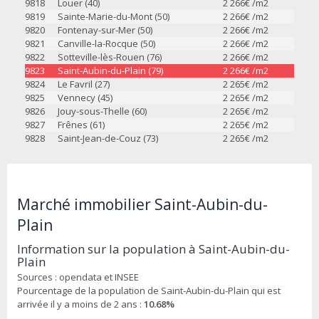
9818
Louer (40)
2 266
€ /m2
9819
Sainte-Marie-du-Mont (50)
2 266
€ /m2
9820
Fontenay-sur-Mer (50)
2 266
€ /m2
9821
Canville-la-Rocque (50)
2 266
€ /m2
9822
Sotteville-lès-Rouen (76)
2 266
€ /m2
9823
Saint-Aubin-du-Plain (79)
2 266
€ /m2
9824
Le Favril (27)
2 265
€ /m2
9825
Vennecy (45)
2 265
€ /m2
9826
Jouy-sous-Thelle (60)
2 265
€ /m2
9827
Frênes (61)
2 265
€ /m2
9828
Saint-Jean-de-Couz (73)
2 265
€ /m2
Marché immobilier Saint-Aubin-du-
Plain
Information sur la population à Saint-Aubin-du-
Plain
Sources : opendata et INSEE
Pourcentage de la population de Saint-Aubin-du-Plain qui est
arrivée il y a moins de 2 ans :
10.68%