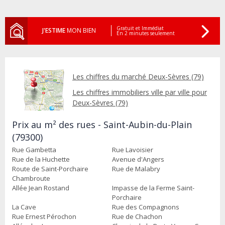
Gratuit et Immédiat
J'ESTIME
MON BIEN
En 2 minutes seulement
Les chiffres du marché Deux-Sèvres (79)
Les chiffres immobiliers ville par ville pour
Deux-Sèvres (79)
Prix au m² des rues - Saint-Aubin-du-Plain
(79300)
Rue Gambetta
Rue Lavoisier
Rue de la Huchette
Avenue d'Angers
Route de Saint-Porchaire
Rue de Malabry
Chambroute
Allée Jean Rostand
Impasse de la Ferme Saint-
Porchaire
La Cave
Rue des Compagnons
Rue Ernest Pérochon
Rue de Chachon