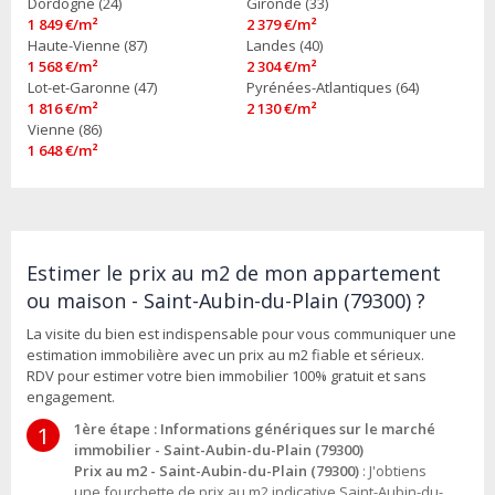
Dordogne (24)
Gironde (33)
1 849 €/m²
2 379 €/m²
Haute-Vienne (87)
Landes (40)
1 568 €/m²
2 304 €/m²
Lot-et-Garonne (47)
Pyrénées-Atlantiques (64)
1 816 €/m²
2 130 €/m²
Vienne (86)
1 648 €/m²
Estimer le prix au m2 de mon appartement
ou maison - Saint-Aubin-du-Plain (79300) ?
La visite du bien est indispensable pour vous communiquer une
estimation immobilière avec un prix au m2 fiable et sérieux.
RDV pour estimer votre bien immobilier 100% gratuit et sans
engagement.
1ère étape : Informations génériques sur le marché
1
immobilier - Saint-Aubin-du-Plain (79300)
Prix au m2 - Saint-Aubin-du-Plain (79300)
: J'obtiens
une fourchette de prix au m2 indicative Saint-Aubin-du-