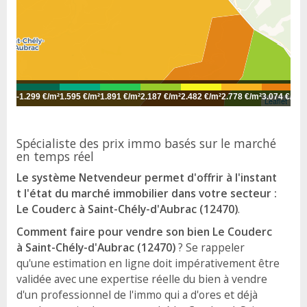
-
1.299 €/m²
1.595 €/m²
1.891 €/m²
2.187 €/m²
2.482 €/m²
2.778 €/m²
3.074 €/m²
3
Leaflet
Spécialiste des prix immo basés sur le marché
en temps réel
Le système Netvendeur permet d'offrir à l'instant
t l'état du marché immobilier dans votre secteur :
Le Couderc à Saint-Chély-d'Aubrac (12470)
.
Comment faire pour vendre son bien Le Couderc
à Saint-Chély-d'Aubrac (12470)
? Se rappeler
qu'une estimation en ligne doit impérativement être
validée avec une expertise réelle du bien à vendre
d'un professionnel de l'immo qui a d'ores et déjà