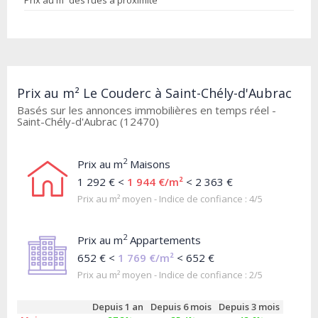
Prix au m² des rues à proximité
Prix au m² Le Couderc à Saint-Chély-d'Aubrac
Basés sur les annonces immobilières en temps réel -
Saint-Chély-d'Aubrac (12470)
2
Prix au m
Maisons
1 292 € <
1 944 €/m²
< 2 363 €
Prix au m² moyen - Indice de confiance : 4/5
2
Prix au m
Appartements
652 € <
1 769 €/m²
< 652 €
Prix au m² moyen - Indice de confiance : 2/5
Depuis 1 an
Depuis 6 mois
Depuis 3 mois