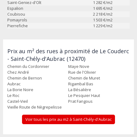
Saint-Geniez-d'Olt
1 282
€/m2
Espalion
1 695
€/m2
Coubisou
2 218
€/m2
Pomayrols
1 503
€/m2
Pierrefiche
1 229
€/m2
Prix au m² des rues à proximité de Le Couderc
- Saint-Chély-d'Aubrac (12470)
Chemin du Cordonnier
Maye Nove
Chez André
Rue de l'Olivier
Chemin de Bernon
Chemin de Muret
Aubrac
Rigambal Bas
La Borie Noire
La Bésalière
Le Roc
Le Pesquier Haut
Castel-Vieil
Prat Fangous
Vieille Route de Nègrepelisse
Voir tous les prix au m2 à Saint-Chély-d'Aubrac