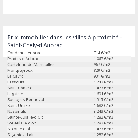
Prix immobilier dans les villes à proximité -
Saint-Chély-d'Aubrac
Condom-d'Aubrac
714
€/m2
Prades-d'Aubrac
1 067
€/m2
Castelnau-de-Mandailles
967
€/m2
Montpeyroux
829
€/m2
Le Cayrol
931
€/m2
Lassouts
1 242
€/m2
Saint-Côme-d'Olt
1 473
€/m2
Laguiole
1 691
€/m2
Soulages-Bonneval
1 515
€/m2
Saint-Urcize
1 682
€/m2
Nasbinals
3 243
€/m2
Sainte-Eulalie-d'Olt
1 282
€/m2
Ste eulalie d olt
1 282
€/m2
St come d olt
1 473
€/m2
St geniez d olt
1 282
€/m2