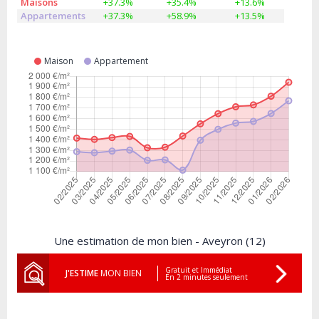
Maisons
+37.3%
+35.4%
+13.6%
Appartements
+37.3%
+58.9%
+13.5%
Maison
Appartement
Une estimation de mon bien - Aveyron (12)
Gratuit et Immédiat
J'ESTIME
MON BIEN
En 2 minutes seulement