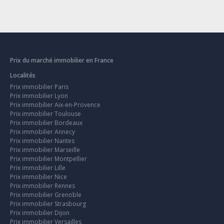
Prix du marché immobilier en France
Localités
Prix immobilier Paris
Prix immobilier Lyon
Prix immobilier Aix-en-Provence
Prix immobilier Toulouse
Prix immobilier Bordeaux
Prix immobilier Annecy
Prix immobilier Nantes
Prix immobilier Marseille
Prix immobilier Montpellier
Prix immobilier Lille
Prix immobilier Nice
Prix immobilier Rennes
Prix immobilier Grenoble
Prix immobilier Strasbourg
Prix immobilier Dijon
Prix immobilier Versailles