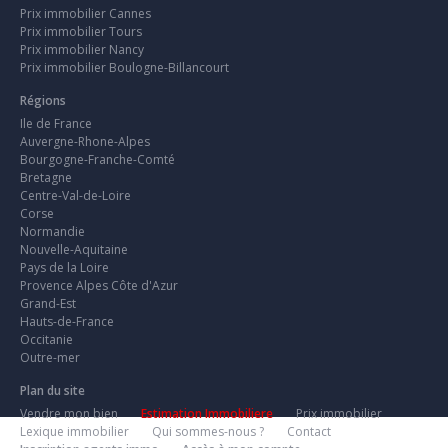
Prix immobilier Cannes
Prix immobilier Tours
Prix immobilier Nancy
Prix immobilier Boulogne-Billancourt
Régions
Ile de France
Auvergne-Rhone-Alpes
Bourgogne-Franche-Comté
Bretagne
Centre-Val-de-Loire
Corse
Normandie
Nouvelle-Aquitaine
Pays de la Loire
Provence Alpes Côte d'Azur
Grand-Est
Hauts-de-France
Occitanie
Outre-mer
Plan du site
Vendre mon bien
Estimation Immobiliere
Prix immobilier
Lexique immobilier
Qui sommes-nous ?
Contact