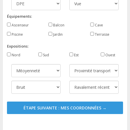
Équipements:
Ascenseur
Balcon
Cave
Piscine
Jardin
Terrasse
Expositions:
Nord
Sud
Est
Ouest
ÉTAPE SUIVANTE : MES COORDONNÉES →