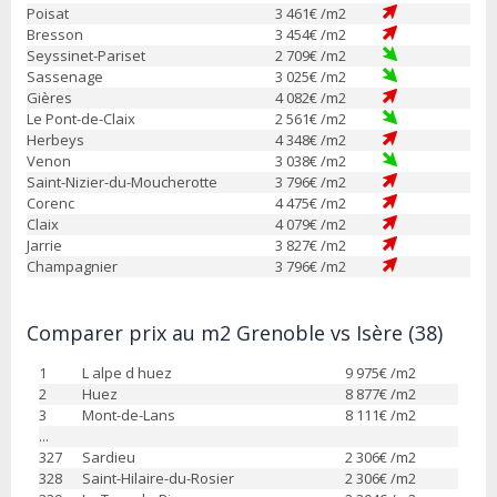
Poisat
3 461
€ /m2
Bresson
3 454
€ /m2
Seyssinet-Pariset
2 709
€ /m2
Sassenage
3 025
€ /m2
Gières
4 082
€ /m2
Le Pont-de-Claix
2 561
€ /m2
Herbeys
4 348
€ /m2
Venon
3 038
€ /m2
Saint-Nizier-du-Moucherotte
3 796
€ /m2
Corenc
4 475
€ /m2
Claix
4 079
€ /m2
Jarrie
3 827
€ /m2
Champagnier
3 796
€ /m2
Comparer prix au m2 Grenoble vs Isère (38)
1
L alpe d huez
9 975
€ /m2
2
Huez
8 877
€ /m2
3
Mont-de-Lans
8 111
€ /m2
...
327
Sardieu
2 306
€ /m2
328
Saint-Hilaire-du-Rosier
2 306
€ /m2