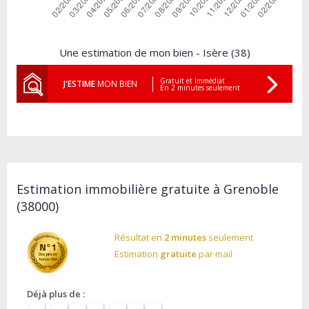
Une estimation de mon bien - Isère (38)
Gratuit et Immédiat
J'ESTIME
MON BIEN
En 2 minutes seulement
Estimation immobilière gratuite à Grenoble
(38000)
Résultat en
2 minutes
seulement
Estimation
gratuite
par mail
Déjà plus de :