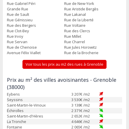
Rue Gabriel Péri
Rue de New-York
Grande Rue
Rue Aristide Bergès
Rue de Sault
Rue Lakanal
Rue Génissieu
Rue de la Liberté
Rue des Bergers
Rue Voltaire
Rue Clot-Bey
Rue des Clercs
Rue Irvoy
Rue Millet
Rue Servan
Rue Charrel
Rue de Chenoise
Rue Jules Horowitz
Avenue Félix Viallet
Rue de la Brocherie
Voir tous les prix au m2 des rues à Grenoble
Prix au m² des villes avoisinantes - Grenoble
(38000)
Eybens
3 207
€ /m2
Seyssins
3 530
€ /m2
Saint-Martin-le-Vinoux
3 138
€ /m2
Échirolles
2 371
€ /m2
Saint-Martin-d'Hères
2 652
€ /m2
La Tronche
4 646
€ /m2
Fontaine
2 065
€ /m2