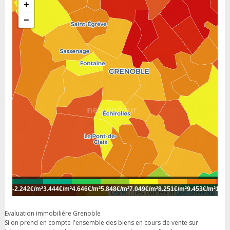
+
−
-
2.242€/m²
3.444€/m²
4.646€/m²
5.848€/m²
7.049€/m²
8.251€/m²
9.453€/m²
10.6
Leaflet
| Tiles courtesy of
OpenStreetMap
Evaluation immobilière Grenoble
Si on prend en compte l'ensemble des biens en cours de vente sur