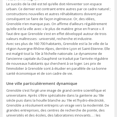
Le succès de la cité est tel qu’elle doit réinventer son espace
urbain. Ce dernier est contraint entre autres par ce cadre naturel ;
constructions nouvelles et autres réhabilitations doivent par
conséquent se faire de façon ingénieuse. Or, des idées,
Grenoble n’en manque pas. On affirme d’ailleurs régulièrement
qu’elle est la ville avec « le plus de matière grise en France ». Il
faut dire que Grenoble s’est en effet développé autour de trois
valeurs maîtresses : université, recherche et industrie.
Avec ses plus de 160 700 habitants, Grenoble est la 3e ville de la
région Auvergne-Rhône-Alpes, derrière Lyon et Saint-Etienne. Elle
est malgré tout la 10e à l’échelle nationale. Le dynamisme de
l’ancienne capitale du Dauphiné se traduit par l’arrivée régulière
de nouveaux habitants qui cherchent à se loger. Les prix de
l’immobilier à Grenoble sont à étudier en parallèle de sa bonne
santé économique et de son cadre de vie.
Une ville particulièrement dynamique
Grenoble s’est forgé une image de grand centre scientifique et
universitaire. Après s’être spécialisée dans la ganterie au 18e
siècle puis dans la houille blanche au 19e et l’hydro-électricité,
Grenoble a résolument entrepris un virage vers la modernité. De
grandes entreprises, des centres de recherche de pointe, des
universités et des écoles, des laboratoires innovants… : les