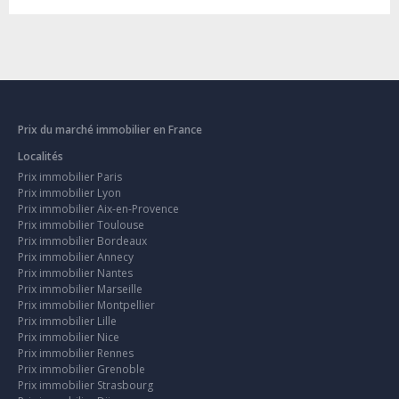
Prix du marché immobilier en France
Localités
Prix immobilier Paris
Prix immobilier Lyon
Prix immobilier Aix-en-Provence
Prix immobilier Toulouse
Prix immobilier Bordeaux
Prix immobilier Annecy
Prix immobilier Nantes
Prix immobilier Marseille
Prix immobilier Montpellier
Prix immobilier Lille
Prix immobilier Nice
Prix immobilier Rennes
Prix immobilier Grenoble
Prix immobilier Strasbourg