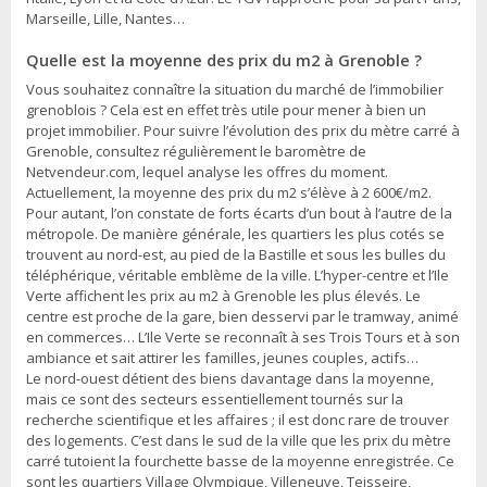
Marseille, Lille, Nantes…
Quelle est la moyenne des prix du m2 à Grenoble ?
Vous souhaitez connaître la situation du marché de l’immobilier
grenoblois ? Cela est en effet très utile pour mener à bien un
projet immobilier. Pour suivre l’évolution des prix du mètre carré à
Grenoble, consultez régulièrement le baromètre de
Netvendeur.com, lequel analyse les offres du moment.
Actuellement, la moyenne des prix du m2 s’élève à 2 600€/m2.
Pour autant, l’on constate de forts écarts d’un bout à l’autre de la
métropole. De manière générale, les quartiers les plus cotés se
trouvent au nord-est, au pied de la Bastille et sous les bulles du
téléphérique, véritable emblème de la ville. L’hyper-centre et l’Ile
Verte affichent les prix au m2 à Grenoble les plus élevés. Le
centre est proche de la gare, bien desservi par le tramway, animé
en commerces… L’Ile Verte se reconnaît à ses Trois Tours et à son
ambiance et sait attirer les familles, jeunes couples, actifs…
Le nord-ouest détient des biens davantage dans la moyenne,
mais ce sont des secteurs essentiellement tournés sur la
recherche scientifique et les affaires ; il est donc rare de trouver
des logements. C’est dans le sud de la ville que les prix du mètre
carré tutoient la fourchette basse de la moyenne enregistrée. Ce
sont les quartiers Village Olympique, Villeneuve, Teisseire,