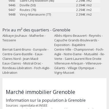
9445
Saint-Cirq-Madelon (46)
2 294
€ /m2
9446
Doville (50)
2 294
€ /m2
9447
Routes (76)
2 294
€ /m2
9448
Vincy-Manœuvre (77)
2 294
€ /m2
Prix au m² des quartiers - Grenoble
Abbaye-Jouhaux - Malherbe -
Alliés-Alpins-Beauvert - Reyniès -
Teisseire
Capuche Grands-Boulevards -
Exposition - Bajatière
Berriat-Saint-Bruno - Europole -
Centre-Ville - Championnet - Foch-
Centre-Gare-Bastille - Eaux-
Aigle - Notre-Dame - Mutualité - Ile-
Claires Nord - Jean Macé
Verte - Saint-Laurent Rive Droite
Eaux-Claires - Mistral-Drac -
Villeneuve-Arlequin - Villeneuve-
Rondeau-Libération - Foch-Aigle-
Géants - Village Olympique -
Libération
Vigny-Musset
Marché immobilier Grenoble
Information sur la population à Grenoble
Sources : opendata et INSEE