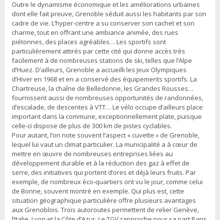
Outre le dynamisme économique et les améliorations urbaines
dont elle fait preuve, Grenoble séduit aussi les habitants par son
cadre de vie. L’hyper-centre a su conserver son cachet et son
charme, tout en offrant une ambiance animée, des rues
piétonnes, des places agréables… Les sportifs sont
particulièrement attirés par cette cité qui donne accès très
facilement à de nombreuses stations de ski, telles que l’Alpe
d’Huez. D’ailleurs, Grenoble a accueilli les Jeux Olympiques
d’Hiver en 1968 et en a conservé des équipements sportifs. La
Chartreuse, la chaîne de Belledonne, les Grandes Rousses…
fournissent aussi de nombreuses opportunités de randonnées,
d’escalade, de descentes à VTT… Le vélo occupe d’ailleurs place
important dans la commune, exceptionnellement plate, puisque
celle-ci dispose de plus de 300 km de pistes cyclables.
Pour autant, l’on note souvent l’aspect « cuvette » de Grenoble,
lequel lui vaut un climat particulier. La municipalité a à cœur de
mettre en œuvre de nombreuses entreprises liées au
développement durable et à la réduction des gaz à effet de
serre, des initiatives qui portent d’ores et déjà leurs fruits. Par
exemple, de nombreux éco-quartiers ont vu le jour, comme celui
de Bonne, souvent montré en exemple. Qui plus est, cette
situation géographique particulière offre plusieurs avantages
aux Grenoblois. Trois autoroutes permettent de relier Genève,
l’Italie, Lyon et la Côte d’Azur. Le TGV rapproche pour sa part Paris,