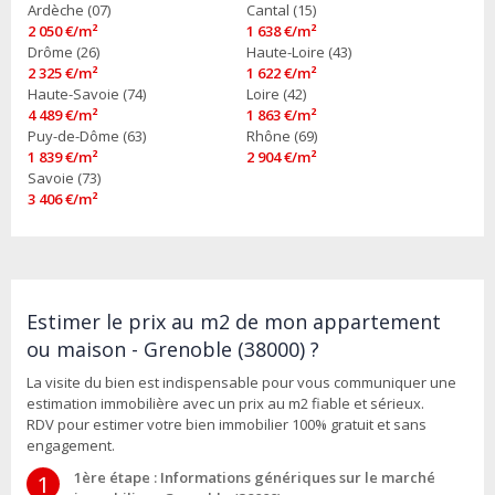
Ardèche (07)
Cantal (15)
2 050 €/m²
1 638 €/m²
Drôme (26)
Haute-Loire (43)
2 325 €/m²
1 622 €/m²
Haute-Savoie (74)
Loire (42)
4 489 €/m²
1 863 €/m²
Puy-de-Dôme (63)
Rhône (69)
1 839 €/m²
2 904 €/m²
Savoie (73)
3 406 €/m²
Estimer le prix au m2 de mon appartement
ou maison - Grenoble (38000) ?
La visite du bien est indispensable pour vous communiquer une
estimation immobilière avec un prix au m2 fiable et sérieux.
RDV pour estimer votre bien immobilier 100% gratuit et sans
engagement.
1ère étape : Informations génériques sur le marché
1