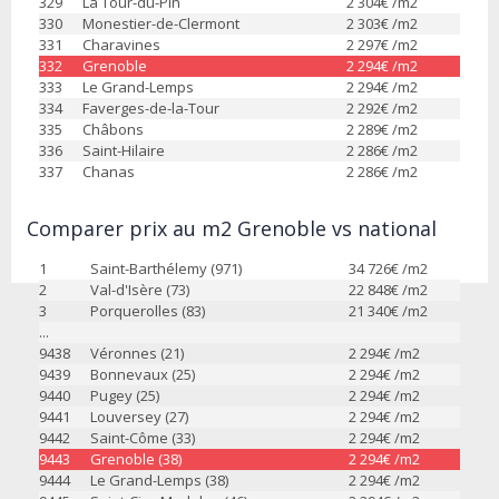
329
La Tour-du-Pin
2 304
€ /m2
330
Monestier-de-Clermont
2 303
€ /m2
331
Charavines
2 297
€ /m2
332
Grenoble
2 294
€ /m2
333
Le Grand-Lemps
2 294
€ /m2
334
Faverges-de-la-Tour
2 292
€ /m2
335
Châbons
2 289
€ /m2
336
Saint-Hilaire
2 286
€ /m2
337
Chanas
2 286
€ /m2
Comparer prix au m2 Grenoble vs national
1
Saint-Barthélemy (971)
34 726
€ /m2
2
Val-d'Isère (73)
22 848
€ /m2
3
Porquerolles (83)
21 340
€ /m2
...
9438
Véronnes (21)
2 294
€ /m2
9439
Bonnevaux (25)
2 294
€ /m2
9440
Pugey (25)
2 294
€ /m2
9441
Louversey (27)
2 294
€ /m2
9442
Saint-Côme (33)
2 294
€ /m2
9443
Grenoble (38)
2 294
€ /m2
9444
Le Grand-Lemps (38)
2 294
€ /m2