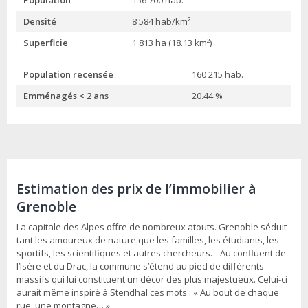
Population
156 700 hab.
Densité
8 584 hab/km²
Superficie
1 813 ha (18.13 km²)
Population recensée
160 215 hab.
Emménagés < 2 ans
20.44 %
Estimation des prix de l’immobilier à
Grenoble
La capitale des Alpes offre de nombreux atouts. Grenoble séduit
tant les amoureux de nature que les familles, les étudiants, les
sportifs, les scientifiques et autres chercheurs… Au confluent de
l’Isère et du Drac, la commune s’étend au pied de différents
massifs qui lui constituent un décor des plus majestueux. Celui-ci
aurait même inspiré à Stendhal ces mots : « Au bout de chaque
rue, une montagne… ».