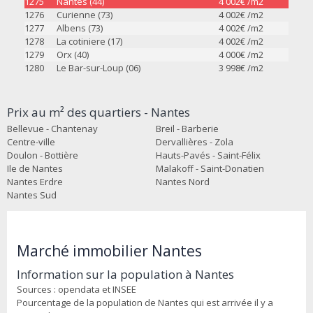
1275
Nantes (44)
4 002
€ /m2
1276
Curienne (73)
4 002
€ /m2
1277
Albens (73)
4 002
€ /m2
1278
La cotiniere (17)
4 002
€ /m2
1279
Orx (40)
4 000
€ /m2
1280
Le Bar-sur-Loup (06)
3 998
€ /m2
Prix au m² des quartiers - Nantes
Bellevue - Chantenay
Breil - Barberie
Centre-ville
Dervallières - Zola
Doulon - Bottière
Hauts-Pavés - Saint-Félix
Ile de Nantes
Malakoff - Saint-Donatien
Nantes Erdre
Nantes Nord
Nantes Sud
Marché immobilier Nantes
Information sur la population à Nantes
Sources : opendata et INSEE
Pourcentage de la population de Nantes qui est arrivée il y a