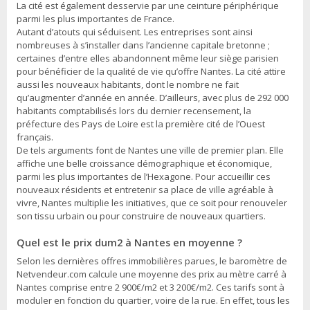
La cité est également desservie par une ceinture périphérique
parmi les plus importantes de France.
Autant d’atouts qui séduisent. Les entreprises sont ainsi
nombreuses à s’installer dans l’ancienne capitale bretonne ;
certaines d’entre elles abandonnent même leur siège parisien
pour bénéficier de la qualité de vie qu’offre Nantes. La cité attire
aussi les nouveaux habitants, dont le nombre ne fait
qu’augmenter d’année en année. D’ailleurs, avec plus de 292 000
habitants comptabilisés lors du dernier recensement, la
préfecture des Pays de Loire est la première cité de l’Ouest
français.
De tels arguments font de Nantes une ville de premier plan. Elle
affiche une belle croissance démographique et économique,
parmi les plus importantes de l’Hexagone. Pour accueillir ces
nouveaux résidents et entretenir sa place de ville agréable à
vivre, Nantes multiplie les initiatives, que ce soit pour renouveler
son tissu urbain ou pour construire de nouveaux quartiers.
Quel est le prix dum2 à Nantes en moyenne ?
Selon les dernières offres immobilières parues, le baromètre de
Netvendeur.com calcule une moyenne des prix au mètre carré à
Nantes comprise entre 2 900€/m2 et 3 200€/m2. Ces tarifs sont à
moduler en fonction du quartier, voire de la rue. En effet, tous les