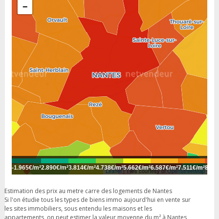
−
-
1.965€/m²
2.890€/m²
3.814€/m²
4.738€/m²
5.662€/m²
6.587€/m²
7.511€/m²
8.43
Leaflet
| Tiles courtesy of
OpenStreetMap
Estimation des prix au metre carre des logements de Nantes
Si l'on étudie tous les types de biens immo aujourd'hui en vente sur
les sites immobiliers, sous entendu les maisons et les
appartements, on peut estimer la valeur moyenne du m² à Nantes