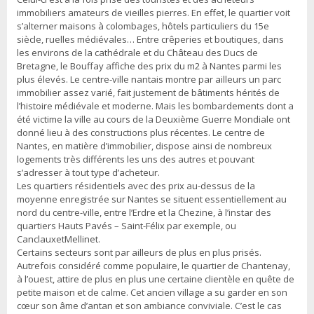
immobiliers amateurs de vieilles pierres. En effet, le quartier voit
s’alterner maisons à colombages, hôtels particuliers du 15e
siècle, ruelles médiévales… Entre crêperies et boutiques, dans
les environs de la cathédrale et du Château des Ducs de
Bretagne, le Bouffay affiche des prix du m2 à Nantes parmi les
plus élevés. Le centre-ville nantais montre par ailleurs un parc
immobilier assez varié, fait justement de bâtiments hérités de
l’histoire médiévale et moderne. Mais les bombardements dont a
été victime la ville au cours de la Deuxième Guerre Mondiale ont
donné lieu à des constructions plus récentes. Le centre de
Nantes, en matière d’immobilier, dispose ainsi de nombreux
logements très différents les uns des autres et pouvant
s’adresser à tout type d’acheteur.
Les quartiers résidentiels avec des prix au-dessus de la
moyenne enregistrée sur Nantes se situent essentiellement au
nord du centre-ville, entre l’Erdre et la Chezine, à l’instar des
quartiers Hauts Pavés – Saint-Félix par exemple, ou
CanclauxetMellinet.
Certains secteurs sont par ailleurs de plus en plus prisés.
Autrefois considéré comme populaire, le quartier de Chantenay,
à l’ouest, attire de plus en plus une certaine clientèle en quête de
petite maison et de calme. Cet ancien village a su garder en son
cœur son âme d’antan et son ambiance conviviale. C’est le cas