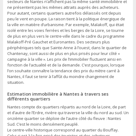
secteurs de Nantes n’affichent pas la même santé immobilière et
ne présentent pas les mêmes attraits auprès des acheteurs.
Pour autant, certains quartiers autrefois délaissés ont depuis
peu le vent en poupe. La raison tient à la politique énergique de
la ville en matière d’urbanisme. Par exemple, Malakoff, qui était
isolé entre les voies ferrées et les berges de la Loire, se tourne
de plus en plus vers le centre-ville dans le cadre du programme
Malakoff-Pré Gauchet et Euronantes. Des secteurs plus
périphériques tels que Sainte-Anne à l’ouest, dans le quartier de
Chantenay, sont aussi de plus en plus prisés pour leur côté «
campagne à la ville ». Les prix de l’immobilier fluctuent ainsi en
fonction de l’actualité et de la demande. C’est pourquoi, lorsque
l’on souhaite connaître la tendance des prix du mètre carré à
Nantes, il faut se tenir à l’affût du moindre changement de
situation.
Estimation immobilière à Nantes à travers ses
différents quartiers
Nantes compte dix quartiers répartis au nord de la Loire, de part
et d’autre de l’Erdre, rivière qui traverse la ville du nord au sud. Un
onzième quartier se déploie de l’autre côté du fleuve : Nantes
Sud. C’est le moins densément peuplé.
Le centre-ville historique correspond au quartier du Bouffay.
Celui-ci est à la fois prisé des touristes et des acheteurs