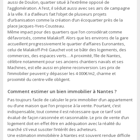
aussi de Doulon, quartier situé à l’extrême opposé de
l’agglomération. A l’est, il séduit aussi avec ses airs de campagne
à la ville. Il a d’ailleurs fait l’objet de plusieurs projets
d’urbanisation comme la création d’un écoquartier près de la
place Jacques-Yves-Cousteau.
Même impact pour des quartiers que l’on considérait comme
défavorisés, comme Malakoff. Alors que les environs de la gare
accueillent progressivement le quartier d’affaires Euronantes,
celui de Malakoff-Pré Gauchet voit se bâtir des logements, des
commerces, des espaces verts… A proximité, l’Ile de Nantes,
célèbre notamment pour ses anciens chantiers navals et ses
Machines, est elle aussi en pleine reconversion. Les prix de
l’immobilier peuvent y dépasser les 4 000€/m2, charme et
proximité du centre-ville obligent.
Comment estimer un bien immobilier à Nantes ?
Pas toujours facile de calculer le prix immobilier d’un appartement
ou d’une maison que l’on propose à la vente. Pourtant, c’est
indispensable, tout comme il est nécessaire que ce tarif soit
évalué de façon raisonnée et raisonnable. Le prix de vente d’un
logement doit en effet être en adéquation avec la réalité du
marché s’il veut susciter l’intérêt des acheteurs.
Une estimation immobilière à Nantes est souvent rendue difficile