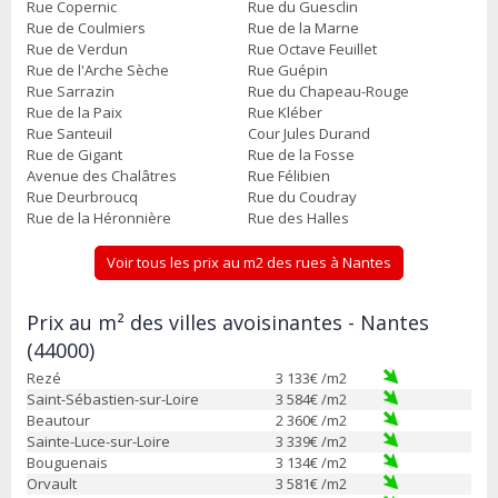
Rue Copernic
Rue du Guesclin
Rue de Coulmiers
Rue de la Marne
Rue de Verdun
Rue Octave Feuillet
Rue de l'Arche Sèche
Rue Guépin
Rue Sarrazin
Rue du Chapeau-Rouge
Rue de la Paix
Rue Kléber
Rue Santeuil
Cour Jules Durand
Rue de Gigant
Rue de la Fosse
Avenue des Chalâtres
Rue Félibien
Rue Deurbroucq
Rue du Coudray
Rue de la Héronnière
Rue des Halles
Voir tous les prix au m2 des rues à Nantes
Prix au m² des villes avoisinantes - Nantes
(44000)
Rezé
3 133
€ /m2
Saint-Sébastien-sur-Loire
3 584
€ /m2
Beautour
2 360
€ /m2
Sainte-Luce-sur-Loire
3 339
€ /m2
Bouguenais
3 134
€ /m2
Orvault
3 581
€ /m2