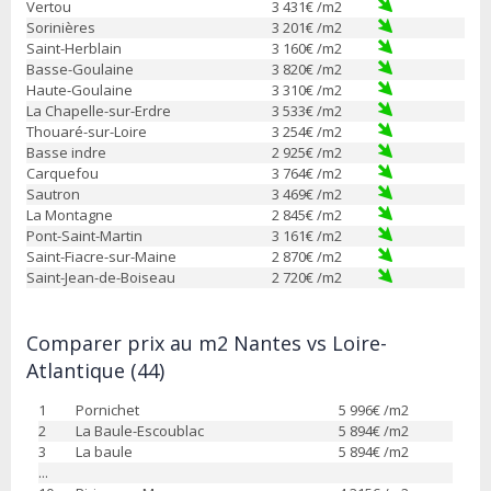
Vertou
3 431
€ /m2
Sorinières
3 201
€ /m2
Saint-Herblain
3 160
€ /m2
Basse-Goulaine
3 820
€ /m2
Haute-Goulaine
3 310
€ /m2
La Chapelle-sur-Erdre
3 533
€ /m2
Thouaré-sur-Loire
3 254
€ /m2
Basse indre
2 925
€ /m2
Carquefou
3 764
€ /m2
Sautron
3 469
€ /m2
La Montagne
2 845
€ /m2
Pont-Saint-Martin
3 161
€ /m2
Saint-Fiacre-sur-Maine
2 870
€ /m2
Saint-Jean-de-Boiseau
2 720
€ /m2
Comparer prix au m2 Nantes vs Loire-
Atlantique (44)
1
Pornichet
5 996
€ /m2
2
La Baule-Escoublac
5 894
€ /m2
3
La baule
5 894
€ /m2
...