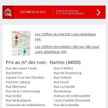
Gratuit et Immédiat
J'ESTIME
MON BIEN
En 2 minutes seulement
Les chiffres du marché Loire-Atlantique
(44)
Les chiffres immobiliers ville par ville pour
Loire-Atlantique (44)
Prix au m² des rues - Nantes (44000)
Rue des Hauts Pavés
Rue Crébillon
Rue Racine
Rue de Strasbourg
Square Cour des Olivettes
Rue Voltaire
Pont Eric Tabarly
Rue Fouré
Rue Mercoeur
Rue La Fayette
Rue de la Contrescarpe
Rue Boileau
Rue Scribe
Avenue de la Béraudière
Rue de Budapest
Cours Franklin Roosevelt
Chaussée de la Madeleine
Rue de la Bastille