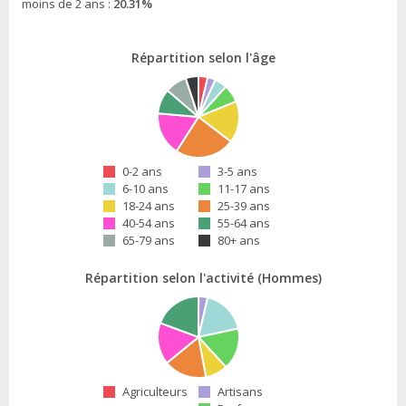
moins de 2 ans :
20.31%
Répartition selon l'âge
0-2 ans
3-5 ans
6-10 ans
11-17 ans
18-24 ans
25-39 ans
40-54 ans
55-64 ans
65-79 ans
80+ ans
Répartition selon l'activité (Hommes)
Agriculteurs
Artisans