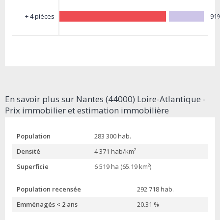
91
+ 4 pièces
En savoir plus sur Nantes (44000) Loire-Atlantique -
Prix immobilier et estimation immobilière
Population
283 300 hab.
Densité
4 371 hab/km²
Superficie
6 519 ha (65.19 km²)
Population recensée
292 718 hab.
Emménagés < 2 ans
20.31 %