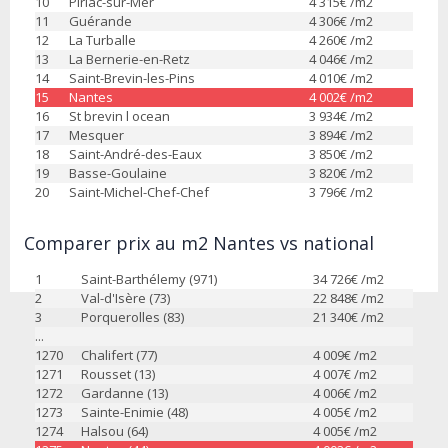
10
Piriac-sur-Mer
4 315
€ /m2
11
Guérande
4 306
€ /m2
12
La Turballe
4 260
€ /m2
13
La Bernerie-en-Retz
4 046
€ /m2
14
Saint-Brevin-les-Pins
4 010
€ /m2
15
Nantes
4 002
€ /m2
16
St brevin l ocean
3 934
€ /m2
17
Mesquer
3 894
€ /m2
18
Saint-André-des-Eaux
3 850
€ /m2
19
Basse-Goulaine
3 820
€ /m2
20
Saint-Michel-Chef-Chef
3 796
€ /m2
Comparer prix au m2 Nantes vs national
1
Saint-Barthélemy (971)
34 726
€ /m2
2
Val-d'Isère (73)
22 848
€ /m2
3
Porquerolles (83)
21 340
€ /m2
...
1270
Chalifert (77)
4 009
€ /m2
1271
Rousset (13)
4 007
€ /m2
1272
Gardanne (13)
4 006
€ /m2
1273
Sainte-Enimie (48)
4 005
€ /m2
1274
Halsou (64)
4 005
€ /m2