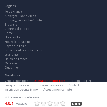
Régions
Ile de France
Auvergne-Rhone-Alpes
Bourgogne-Franche-Comté
Bretagne
Centre-Val-de-Loire
Corse
Normandie
Nouvelle-Aquitaine
Pays de la Loire
Provence Alpes Côte d'Azur
Grand-Est
Hauts-de-France
Occitanie
Outre-mer
Plan du site
Vendre mon bien
Estimation Immobiliere
Prix immobilier
Lexique immobilier
Qui sommes-nous ?
Contact
Inscription agents immo
Accès à mon compte
Votre avis nous intéresse
4.3/5
(696 avis)
Noter