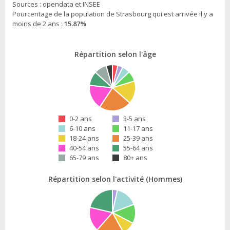
Sources : opendata et INSEE
Pourcentage de la population de Strasbourg qui est arrivée il y a
moins de 2 ans :
15.87%
Répartition selon l'âge
0-2 ans
3-5 ans
6-10 ans
11-17 ans
18-24 ans
25-39 ans
40-54 ans
55-64 ans
65-79 ans
80+ ans
Répartition selon l'activité (Hommes)