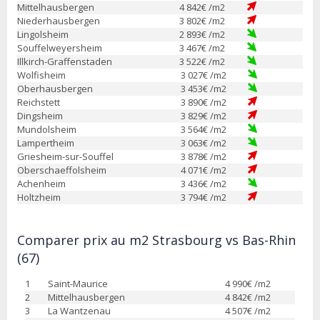
Mittelhausbergen
4 842
€ /m2
Niederhausbergen
3 802
€ /m2
Lingolsheim
2 893
€ /m2
Souffelweyersheim
3 467
€ /m2
Illkirch-Graffenstaden
3 522
€ /m2
Wolfisheim
3 027
€ /m2
Oberhausbergen
3 453
€ /m2
Reichstett
3 890
€ /m2
Dingsheim
3 829
€ /m2
Mundolsheim
3 564
€ /m2
Lampertheim
3 063
€ /m2
Griesheim-sur-Souffel
3 878
€ /m2
Oberschaeffolsheim
4 071
€ /m2
Achenheim
3 436
€ /m2
Holtzheim
3 794
€ /m2
Comparer prix au m2 Strasbourg vs Bas-Rhin
(67)
1
Saint-Maurice
4 990
€ /m2
2
Mittelhausbergen
4 842
€ /m2
3
La Wantzenau
4 507
€ /m2