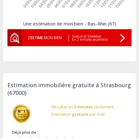
Une estimation de mon bien - Bas-Rhin (67)
Gratuit et Immédiat
J'ESTIME
MON BIEN
En 2 minutes seulement
Estimation immobilière gratuite à Strasbourg
(67000)
Résultat en
2 minutes
seulement
Estimation
gratuite
par mail
Déjà plus de :