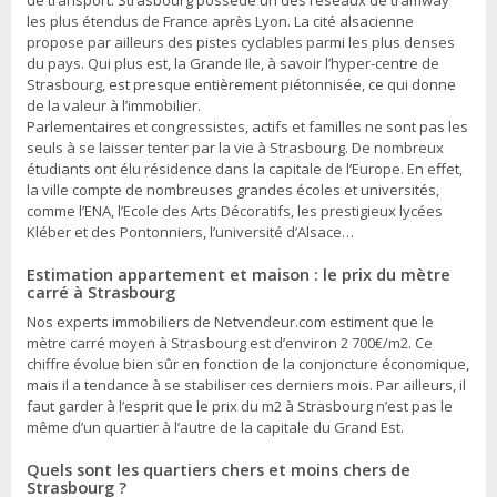
de transport. Strasbourg possède un des réseaux de tramway
les plus étendus de France après Lyon. La cité alsacienne
propose par ailleurs des pistes cyclables parmi les plus denses
du pays. Qui plus est, la Grande Ile, à savoir l’hyper-centre de
Strasbourg, est presque entièrement piétonnisée, ce qui donne
de la valeur à l’immobilier.
Parlementaires et congressistes, actifs et familles ne sont pas les
seuls à se laisser tenter par la vie à Strasbourg. De nombreux
étudiants ont élu résidence dans la capitale de l’Europe. En effet,
la ville compte de nombreuses grandes écoles et universités,
comme l’ENA, l’Ecole des Arts Décoratifs, les prestigieux lycées
Kléber et des Pontonniers, l’université d’Alsace…
Estimation appartement et maison : le prix du mètre
carré à Strasbourg
Nos experts immobiliers de Netvendeur.com estiment que le
mètre carré moyen à Strasbourg est d’environ 2 700€/m2. Ce
chiffre évolue bien sûr en fonction de la conjoncture économique,
mais il a tendance à se stabiliser ces derniers mois. Par ailleurs, il
faut garder à l’esprit que le prix du m2 à Strasbourg n’est pas le
même d’un quartier à l’autre de la capitale du Grand Est.
Quels sont les quartiers chers et moins chers de
Strasbourg ?