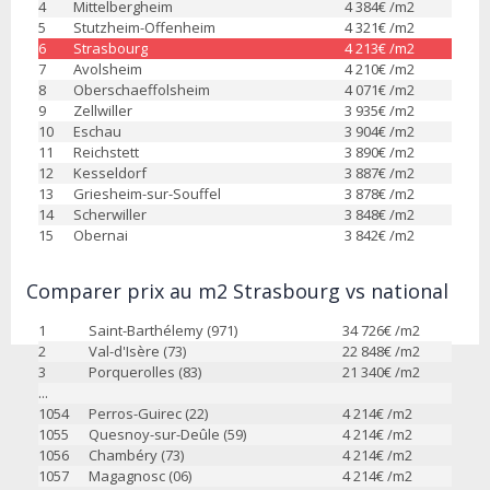
4
Mittelbergheim
4 384
€ /m2
5
Stutzheim-Offenheim
4 321
€ /m2
6
Strasbourg
4 213
€ /m2
7
Avolsheim
4 210
€ /m2
8
Oberschaeffolsheim
4 071
€ /m2
9
Zellwiller
3 935
€ /m2
10
Eschau
3 904
€ /m2
11
Reichstett
3 890
€ /m2
12
Kesseldorf
3 887
€ /m2
13
Griesheim-sur-Souffel
3 878
€ /m2
14
Scherwiller
3 848
€ /m2
15
Obernai
3 842
€ /m2
Comparer prix au m2 Strasbourg vs national
1
Saint-Barthélemy (971)
34 726
€ /m2
2
Val-d'Isère (73)
22 848
€ /m2
3
Porquerolles (83)
21 340
€ /m2
...
1054
Perros-Guirec (22)
4 214
€ /m2
1055
Quesnoy-sur-Deûle (59)
4 214
€ /m2
1056
Chambéry (73)
4 214
€ /m2
1057
Magagnosc (06)
4 214
€ /m2