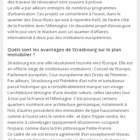
des travaux de rénovation sont souvent à prévoir.
La ville a par ailleurs entrepris de nombreux programmes
d’urbanisation. Ces projets se concentrent à l’ouest, dans le
quartier des Deux-Rives qui vise à rejoindre Kehl, de l’autre côté
de la frontière avec l’Allemagne. Un deuxième projet d’envergure
voit le jour vers le Wacken avec un quartier d’affaires
international à deux pas des institutions européennes.
Quels sont les avantages de Strasbourg sur le plan
immobilier ?
Strasbourg est une ville résolument tournée vers l’Europe. Elle est
en effet le siège de nombreuses institutions : Conseil de l’Europe,
Parlement européen, Cour européenne des Droits de l’Homme…
Par ailleurs, Strasbourg est l’héritière d’un riche et tumultueux
passé historique qui a considérablement marqué son visage.
L’architecture témoigne d’une double culture, celles laissées tour
à tour par la France et l’Allemagne. C’est pourquoi certains
quartiers montrent une architecture germanique, notamment à
l’est, d’autres possèdent des immeubles de type haussmannien
comme à l’ouest vers le centre-ville ; et dans l’hyper-centre, les
maisons à colombages typiquement alsaciennes occupent
l’espace, comme dans la très pittoresque Petite-France.
Ce cadre de vie est encore agrémenté d’un exceptionnel réseau