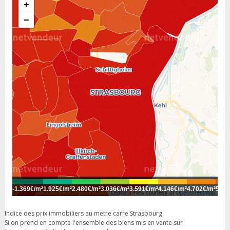
+
−
-
1.369€/m²
1.925€/m²
2.480€/m²
3.036€/m²
3.591€/m²
4.146€/m²
4.702€/m²
5.25
Leaflet
| Tiles courtesy of
OpenStreetMap
Indice des prix immobiliers au metre carre Strasbourg
Si on prend en compte l'ensemble des biens mis en vente sur