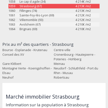
1058
Le cap d agde (34)
4 214
€ /m2
1059
Strasbourg (67)
4 213
€ /m2
1060
Fillinges (74)
4 213
€ /m2
1061
Sainte-Foy-lès-Lyon (69)
4 212
€ /m2
1062
Villemomble (93)
4 212
€ /m2
1063
Avolsheim (67)
4 210
€ /m2
1064
Brignais (69)
4 210
€ /m2
Prix au m² des quartiers - Strasbourg
Bourse - Esplanade - Krutenau
Centre-ville
Conseil des XV
Cronenbourg - Hautepierre -
Poteries - Hohberg
Gare Klébert
Meinau
Montagne Verte - Koenigshoffen -
Neudorf - Schluthfeld - Port du
Elsau
Rhin - Musau
Neuhof
Robertsau
Marché immobilier Strasbourg
Information sur la population à Strasbourg