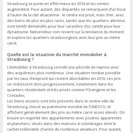
Strasbourg se porte en effet mieux en 2016 et les ventes
augmentent. Pour autant, des disparités se remarquent d’un bout
à l’autre de la cité alsacienne : le centre est prisé, mais cher, avec
des biens de plus en plus rares, tandis que les quartiers alentour
sont tantôt demandés pour leur caractère chic, tantôt pour leur
dynamisme. Netvendeur.com revient sur la tendance du moment
et explore les quartiers strasbourgeois avec leur prix au mètre
carré.
Quelle est la situation du marché immobilier à
Strasbourg ?
L’immobilier à Strasbourg connaît une période de reprise avec
des acquéreurs plus nombreux. Une situation rendue possible
par les taux d’emprunt qui restent abordables en 2016. Les prix
se redressent donc progressivement, notamment dans les
quartiers résidentiels et très prisés comme l’Orangerie et les
Contades.
Les biens anciens sont très présents dans le centre-ville de
Strasbourg, classé au patrimoine mondial de l’UNESCO, et
affichent généralement des prix au mètre carré assez élevés. On
trouve en majorité des appartements avec poutres apparentes
et planchers, situés dans des maisons à colombages dont le
cachet indéniable charme de nombreux amateurs. Pour autant,