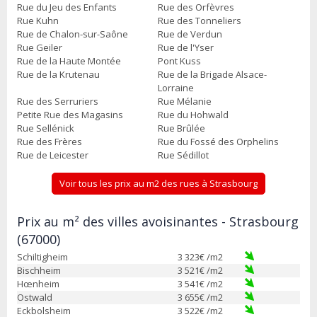
Rue du Jeu des Enfants
Rue des Orfèvres
Rue Kuhn
Rue des Tonneliers
Rue de Chalon-sur-Saône
Rue de Verdun
Rue Geiler
Rue de l'Yser
Rue de la Haute Montée
Pont Kuss
Rue de la Krutenau
Rue de la Brigade Alsace-
Lorraine
Rue des Serruriers
Rue Mélanie
Petite Rue des Magasins
Rue du Hohwald
Rue Sellénick
Rue Brûlée
Rue des Frères
Rue du Fossé des Orphelins
Rue de Leicester
Rue Sédillot
Voir tous les prix au m2 des rues à Strasbourg
Prix au m² des villes avoisinantes - Strasbourg
(67000)
Schiltigheim
3 323
€ /m2
Bischheim
3 521
€ /m2
Hœnheim
3 541
€ /m2
Ostwald
3 655
€ /m2
Eckbolsheim
3 522
€ /m2