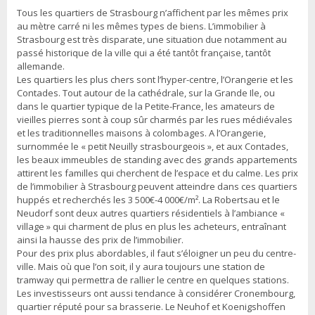
Tous les quartiers de Strasbourg n’affichent par les mêmes prix
au mètre carré ni les mêmes types de biens. L’immobilier à
Strasbourg est très disparate, une situation due notamment au
passé historique de la ville qui a été tantôt française, tantôt
allemande.
Les quartiers les plus chers sont l’hyper-centre, l’Orangerie et les
Contades. Tout autour de la cathédrale, sur la Grande Ile, ou
dans le quartier typique de la Petite-France, les amateurs de
vieilles pierres sont à coup sûr charmés par les rues médiévales
et les traditionnelles maisons à colombages. A l’Orangerie,
surnommée le « petit Neuilly strasbourgeois », et aux Contades,
les beaux immeubles de standing avec des grands appartements
attirent les familles qui cherchent de l’espace et du calme. Les prix
de l’immobilier à Strasbourg peuvent atteindre dans ces quartiers
huppés et recherchés les 3 500€-4 000€/m². La Robertsau et le
Neudorf sont deux autres quartiers résidentiels à l’ambiance «
village » qui charment de plus en plus les acheteurs, entraînant
ainsi la hausse des prix de l’immobilier.
Pour des prix plus abordables, il faut s’éloigner un peu du centre-
ville. Mais où que l’on soit, il y aura toujours une station de
tramway qui permettra de rallier le centre en quelques stations.
Les investisseurs ont aussi tendance à considérer Cronembourg,
quartier réputé pour sa brasserie. Le Neuhof et Koenigshoffen