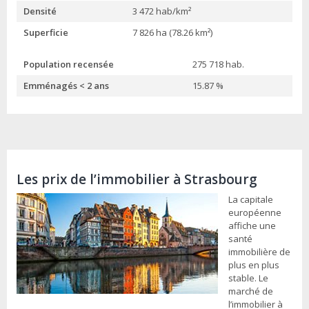
Densité
3 472 hab/km²
Superficie
7 826 ha (78.26 km²)
Population recensée
275 718 hab.
Emménagés < 2 ans
15.87 %
Les prix de l’immobilier à Strasbourg
La capitale
européenne
affiche une
santé
immobilière de
plus en plus
stable. Le
marché de
l’immobilier à