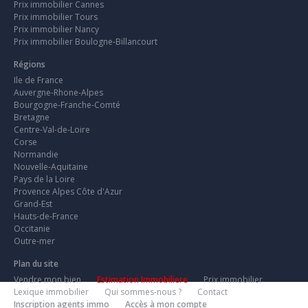
Prix immobilier Cannes
Prix immobilier Tours
Prix immobilier Nancy
Prix immobilier Boulogne-Billancourt
Régions
Ile de France
Auvergne-Rhone-Alpes
Bourgogne-Franche-Comté
Bretagne
Centre-Val-de-Loire
Corse
Normandie
Nouvelle-Aquitaine
Pays de la Loire
Provence Alpes Côte d'Azur
Grand-Est
Hauts-de-France
Occitanie
Outre-mer
Plan du site
Vendre mon bien
Estimation Immobiliere
Prix immobilier
Lexique immobilier
Qui sommes-nous ?
Contact
Inscription agents immo
Accès à mon compte