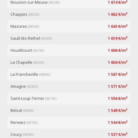
Nouvion-sur-Meuse
1 674 €/m²
(08160)
Chappes
1 662 €/m²
(08220)
Mazures
1 643 €/m²
(08500)
Sault-lès-Rethel
1 619 €/m²
(08300)
Houdilcourt
1 606 €/m²
(08190)
La Chapelle
1 604 €/m²
(08200)
La Francheville
1 587 €/m²
(08000)
Amagne
1 571 €/m²
(08300)
Saint-Loup-Terrier
1 556 €/m²
(08130)
Belval
1 549 €/m²
(08090)
Renwez
1 544 €/m²
(08150)
Coucy
1 537 €/m²
(08300)