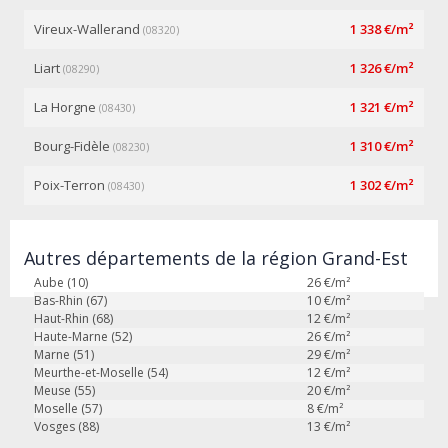
Vireux-Wallerand
1 338 €/m²
(08320)
Liart
1 326 €/m²
(08290)
La Horgne
1 321 €/m²
(08430)
Bourg-Fidèle
1 310 €/m²
(08230)
Poix-Terron
1 302 €/m²
(08430)
Autres départements de la région Grand-Est
Aube (10)
26
€/m²
Bas-Rhin (67)
10
€/m²
Haut-Rhin (68)
12
€/m²
Haute-Marne (52)
26
€/m²
Marne (51)
29
€/m²
Meurthe-et-Moselle (54)
12
€/m²
Meuse (55)
20
€/m²
Moselle (57)
8
€/m²
Vosges (88)
13
€/m²