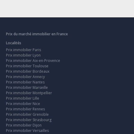
Prix du marché immobilier en France
Localités
Prix immobilier Paris
Prix immobilier Lyon
Prix immobilier Aix-en-Provence
Prix immobilier Toulouse
Prix immobilier Bordeaux
Prix immobilier Annecy
Prix immobilier Nantes
Prix immobilier Marseille
Prix immobilier Montpellier
Prix immobilier Lille
Prix immobilier Nice
Prix immobilier Rennes
Prix immobilier Grenoble
Prix immobilier Strasbourg
Prix immobilier Dijon
Prix immobilier Versailles