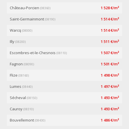
Château-Porcien
1 528 €/m²
(08360)
Saint-Germainmont
1 514 €/m²
(08190)
Warcq
1 514 €/m²
(08000)
Illy
1 511 €/m²
(08200)
Escombres-et-le-Chesnois
1 507 €/m²
(08110)
Fagnon
1 501 €/m²
(08090)
Flize
1 498 €/m²
(08160)
Lumes
1 497 €/m²
(08440)
Sécheval
1 493 €/m²
(08150)
Cauroy
1 493 €/m²
(08310)
Bouvellemont
1 486 €/m²
(08430)