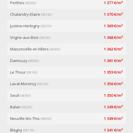
Perthes
1 377 €/m²
(08300)
Chalandry-Elaire
1 370 €/m²
(08160)
Justine-Herbigny
1 369 €/m²
(08270)
Vrigne-aux-Bois
1 368 €/m²
(08330)
Maisoncelle-et-Villers
1 362 €/m²
(08450)
Damouzy
1 361 €/m²
(08090)
Le Thour
1 359 €/m²
(08190)
Laval-Morency
1 356 €/m²
(08150)
Seuil
1 350 €/m²
(08300)
Balan
1 349 €/m²
(08200)
Neuville-lès-This
1 349 €/m²
(08090)
Blagny
1 341 €/m²
(08110)