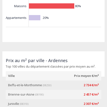
80%
Maisons
20%
Appartements
Prix au m² par ville - Ardennes
Top 100 villes du département classées par prix moyen au m².
Ville
Prix moyen €/m²
Beffu-et-le-Morthomme
2 734 €/m²
(08250)
Brienne-sur-Aisne
2 457 €/m²
(08190)
Juniville
2 307 €/m²
(08310)