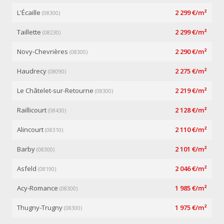
L'Écaille
2 299 €/m²
(08300)
Taillette
2 299 €/m²
(08230)
Novy-Chevrières
2 290 €/m²
(08300)
Haudrecy
2 275 €/m²
(08090)
Le Châtelet-sur-Retourne
2 219 €/m²
(08300)
Raillicourt
2 128 €/m²
(08430)
Alincourt
2 110 €/m²
(08310)
Barby
2 101 €/m²
(08300)
Asfeld
2 046 €/m²
(08190)
Acy-Romance
1 985 €/m²
(08300)
Thugny-Trugny
1 975 €/m²
(08300)