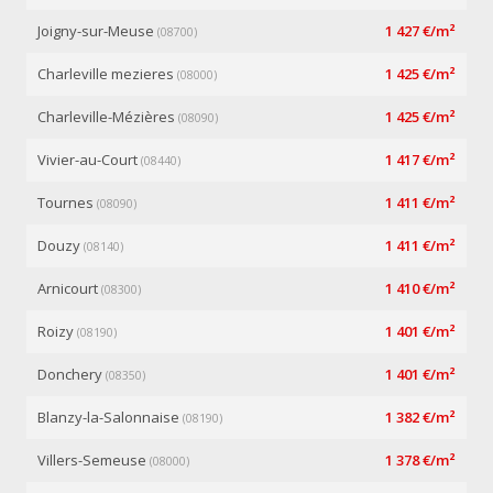
Joigny-sur-Meuse
1 427 €/m²
(08700)
Charleville mezieres
1 425 €/m²
(08000)
Charleville-Mézières
1 425 €/m²
(08090)
Vivier-au-Court
1 417 €/m²
(08440)
Tournes
1 411 €/m²
(08090)
Douzy
1 411 €/m²
(08140)
Arnicourt
1 410 €/m²
(08300)
Roizy
1 401 €/m²
(08190)
Donchery
1 401 €/m²
(08350)
Blanzy-la-Salonnaise
1 382 €/m²
(08190)
Villers-Semeuse
1 378 €/m²
(08000)