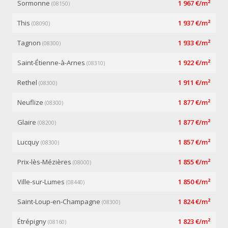
Sormonne
1 967 €/m²
(08150)
This
1 937 €/m²
(08090)
Tagnon
1 933 €/m²
(08300)
Saint-Étienne-à-Arnes
1 922 €/m²
(08310)
Rethel
1 911 €/m²
(08300)
Neuflize
1 877 €/m²
(08300)
Glaire
1 877 €/m²
(08200)
Lucquy
1 857 €/m²
(08300)
Prix-lès-Mézières
1 855 €/m²
(08000)
Ville-sur-Lumes
1 850 €/m²
(08440)
Saint-Loup-en-Champagne
1 824 €/m²
(08300)
Étrépigny
1 823 €/m²
(08160)