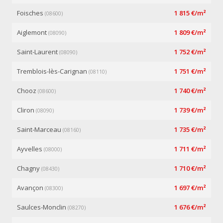
Foisches
1 815 €/m²
(08600)
Aiglemont
1 809 €/m²
(08090)
Saint-Laurent
1 752 €/m²
(08090)
Tremblois-lès-Carignan
1 751 €/m²
(08110)
Chooz
1 740 €/m²
(08600)
Cliron
1 739 €/m²
(08090)
Saint-Marceau
1 735 €/m²
(08160)
Ayvelles
1 711 €/m²
(08000)
Chagny
1 710 €/m²
(08430)
Avançon
1 697 €/m²
(08300)
Saulces-Monclin
1 676 €/m²
(08270)