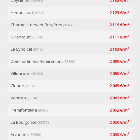
Deycimont
2 138 €/m²
(88600)
Hennecourt
2 123 €/m²
(88270)
Charmois-devant-Bruyères
2 119 €/m²
(88460)
Girancourt
2 111 €/m²
(88390)
Le Syndicat
2 103 €/m²
(88120)
Dommartin-lès-Remiremont
2 099 €/m²
(88200)
Villoncourt
2 090 €/m²
(88150)
Cleurie
2 069 €/m²
(88120)
Ventron
2 062 €/m²
(88310)
Fremifontaine
2 052 €/m²
(88600)
La Bourgonce
2 050 €/m²
(88470)
Archettes
2 050 €/m²
(88380)