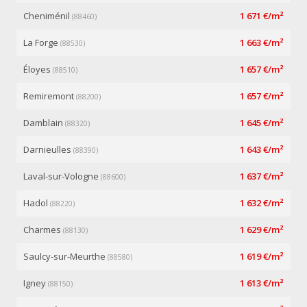
Cheniménil
1 671 €/m²
(88460)
La Forge
1 663 €/m²
(88530)
Éloyes
1 657 €/m²
(88510)
Remiremont
1 657 €/m²
(88200)
Damblain
1 645 €/m²
(88320)
Darnieulles
1 643 €/m²
(88390)
Laval-sur-Vologne
1 637 €/m²
(88600)
Hadol
1 632 €/m²
(88220)
Charmes
1 629 €/m²
(88130)
Saulcy-sur-Meurthe
1 619 €/m²
(88580)
Igney
1 613 €/m²
(88150)