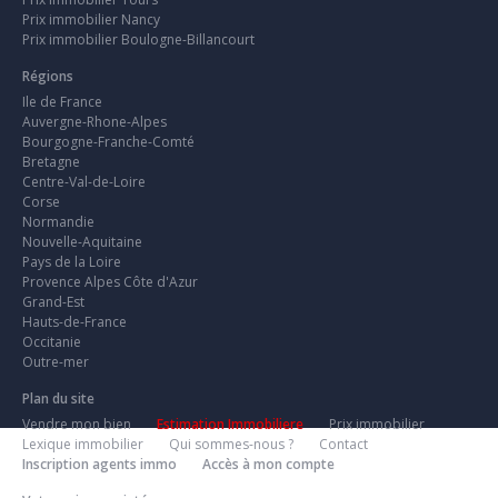
Prix immobilier Nancy
Prix immobilier Boulogne-Billancourt
Régions
Ile de France
Auvergne-Rhone-Alpes
Bourgogne-Franche-Comté
Bretagne
Centre-Val-de-Loire
Corse
Normandie
Nouvelle-Aquitaine
Pays de la Loire
Provence Alpes Côte d'Azur
Grand-Est
Hauts-de-France
Occitanie
Outre-mer
Plan du site
Vendre mon bien
Estimation Immobiliere
Prix immobilier
Lexique immobilier
Qui sommes-nous ?
Contact
Inscription agents immo
Accès à mon compte