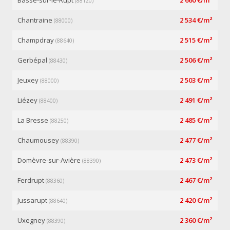
Basse-sur-le-Rupt
2 660 €/m²
(88120)
Chantraine
2 534 €/m²
(88000)
Champdray
2 515 €/m²
(88640)
Gerbépal
2 506 €/m²
(88430)
Jeuxey
2 503 €/m²
(88000)
Liézey
2 491 €/m²
(88400)
La Bresse
2 485 €/m²
(88250)
Chaumousey
2 477 €/m²
(88390)
Domèvre-sur-Avière
2 473 €/m²
(88390)
Ferdrupt
2 467 €/m²
(88360)
Jussarupt
2 420 €/m²
(88640)
Uxegney
2 360 €/m²
(88390)