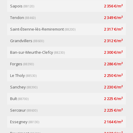
Sapois
2 356 €/m²
(88120)
Tendon
2 349 €/m²
(88460)
Saint-Étienne-lès-Remiremont
2 317 €/m²
(88200)
Grandvillers
2 312 €/m²
(88600)
Ban-sur-Meurthe-Clefcy
2 300 €/m²
(88230)
Forges
2 286 €/m²
(88390)
Le Tholy
2 250 €/m²
(88530)
Sanchey
2 230 €/m²
(88390)
Bult
2 225 €/m²
(88700)
Sercœur
2 225 €/m²
(88600)
Essegney
2 164 €/m²
(88130)