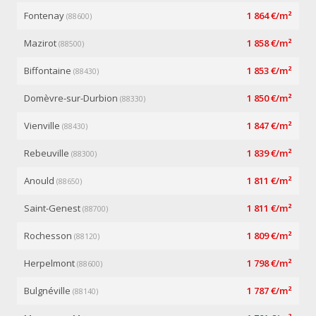
Fontenay
1 864 €/m²
(88600)
Mazirot
1 858 €/m²
(88500)
Biffontaine
1 853 €/m²
(88430)
Domèvre-sur-Durbion
1 850 €/m²
(88330)
Vienville
1 847 €/m²
(88430)
Rebeuville
1 839 €/m²
(88300)
Anould
1 811 €/m²
(88650)
Saint-Genest
1 811 €/m²
(88700)
Rochesson
1 809 €/m²
(88120)
Herpelmont
1 798 €/m²
(88600)
Bulgnéville
1 787 €/m²
(88140)