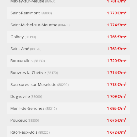
Maxey-sur-Meuse
1 781 €/m²
(88630)
Saint-Remimont
1 779 €/m²
(88800)
Saint-Michel-sur-Meurthe
1 774 €/m²
(88470)
Golbey
1 765 €/m²
(88190)
Saint-Amé
1 763 €/m²
(88120)
Bouxurulles
1 720 €/m²
(88130)
Rouvres-la-Chétive
1 714 €/m²
(88170)
Saulxures-sur-Moselotte
1 713 €/m²
(88290)
Dogneville
1 709 €/m²
(88000)
Ménil-de-Senones
1 695 €/m²
(88210)
Pouxeux
1 676 €/m²
(88550)
Raon-aux-Bois
1 672 €/m²
(88220)