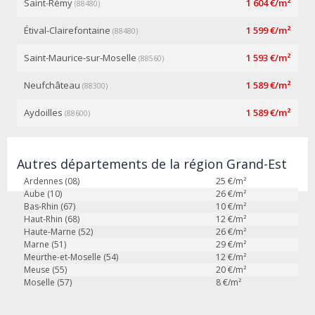
Saint-Rémy
1 604 €/m²
(88480)
Étival-Clairefontaine
1 599 €/m²
(88480)
Saint-Maurice-sur-Moselle
1 593 €/m²
(88560)
Neufchâteau
1 589 €/m²
(88300)
Aydoilles
1 589 €/m²
(88600)
Autres départements de la région Grand-Est
Ardennes (08)
25
€/m²
Aube (10)
26
€/m²
Bas-Rhin (67)
10
€/m²
Haut-Rhin (68)
12
€/m²
Haute-Marne (52)
26
€/m²
Marne (51)
29
€/m²
Meurthe-et-Moselle (54)
12
€/m²
Meuse (55)
20
€/m²
Moselle (57)
8
€/m²