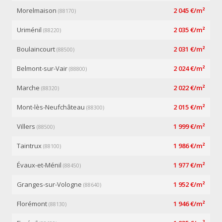
Morelmaison
2 045 €/m²
(88170)
Uriménil
2 035 €/m²
(88220)
Boulaincourt
2 031 €/m²
(88500)
Belmont-sur-Vair
2 024 €/m²
(88800)
Marche
2 022 €/m²
(88320)
Mont-lès-Neufchâteau
2 015 €/m²
(88300)
Villers
1 999 €/m²
(88500)
Taintrux
1 986 €/m²
(88100)
Évaux-et-Ménil
1 977 €/m²
(88450)
Granges-sur-Vologne
1 952 €/m²
(88640)
Florémont
1 946 €/m²
(88130)