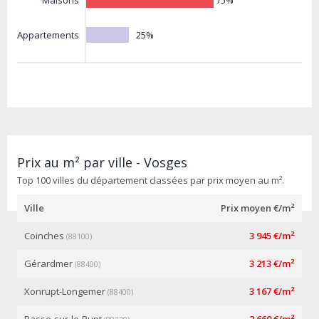
Maisons
25%
Appartements
Prix au m² par ville - Vosges
Top 100 villes du département classées par prix moyen au m².
Ville
Prix moyen €/m²
Coinches
3 945 €/m²
(88100)
Gérardmer
3 213 €/m²
(88400)
Xonrupt-Longemer
3 167 €/m²
(88400)