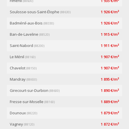
Fiménil
1 935 €/m²
(88600)
Soulosse-sous-Saint-Élophe
1 926 €/m²
(88630)
Badménil-aux-Bois
1 926 €/m²
(88330)
Ban-de-Laveline
1 915 €/m²
(88520)
Saint-Nabord
1 911 €/m²
(88200)
Le Ménil
1 907 €/m²
(88160)
Chavelot
1 907 €/m²
(88150)
Mandray
1 895 €/m²
(88650)
Girecourt-sur-Durbion
1 890 €/m²
(88600)
Fresse-sur-Moselle
1 889 €/m²
(88160)
Dounoux
1 879 €/m²
(88220)
Vagney
1 872 €/m²
(88120)