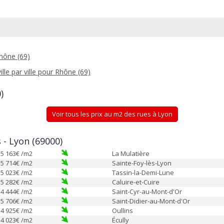
hône (69)
ille par ville pour Rhône (69)
)
Voir tous les prix au m2 des rues à Lyon
s - Lyon (69000)
5 163
€ /m2
La Mulatière
5 714
€ /m2
Sainte-Foy-lès-Lyon
5 023
€ /m2
Tassin-la-Demi-Lune
5 282
€ /m2
Caluire-et-Cuire
4 444
€ /m2
Saint-Cyr-au-Mont-d'Or
5 706
€ /m2
Saint-Didier-au-Mont-d'Or
4 925
€ /m2
Oullins
4 023
€ /m2
Écully