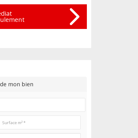
diat
eulement
 de mon bien