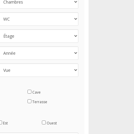
Cave
Terrasse
Est
Ouest