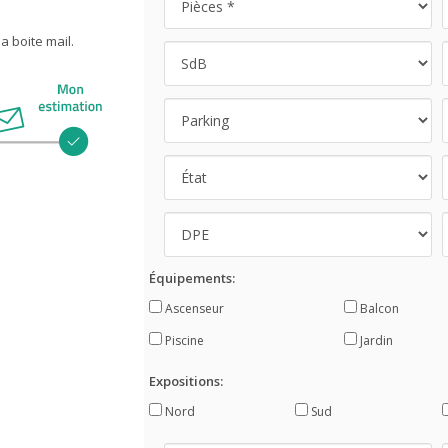
 boite mail.
Équipements:
Ascenseur
Balcon
Piscine
Jardin
Expositions:
Nord
Sud