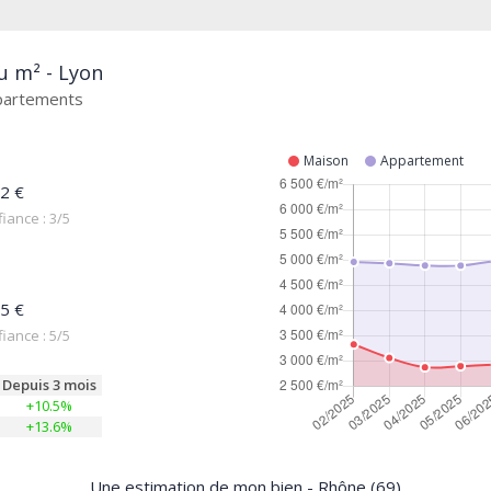
u m² - Lyon
ppartements
Maison
Appartement
2 €
iance : 3/5
5 €
iance : 5/5
Depuis 3 mois
+10.5%
+13.6%
Une estimation de mon bien - Rhône (69)