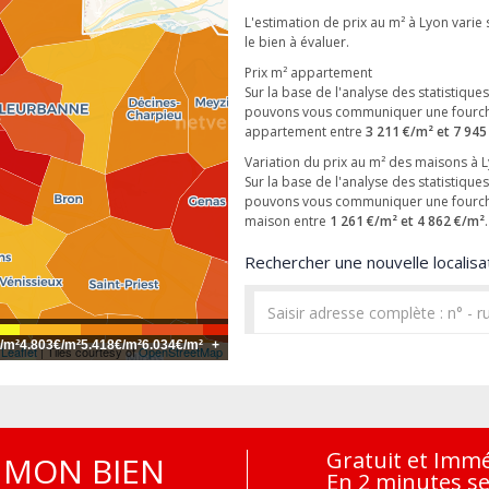
L'estimation de prix au m² à Lyon varie 
le bien à évaluer.
Prix m² appartement
Sur la base de l'analyse des statistiqu
pouvons vous communiquer une fourche
appartement entre
3 211 €/m² et 7 945
Variation du prix au m² des maisons à 
Sur la base de l'analyse des statistiqu
pouvons vous communiquer une fourche
maison entre
1 261 €/m² et 4 862 €/m²
.
Rechercher une nouvelle localisat
/m²
4.803€/m²
5.418€/m²
6.034€/m²
+
Leaflet
| Tiles courtesy of
OpenStreetMap
Gratuit et Imm
MON BIEN
En 2 minutes s