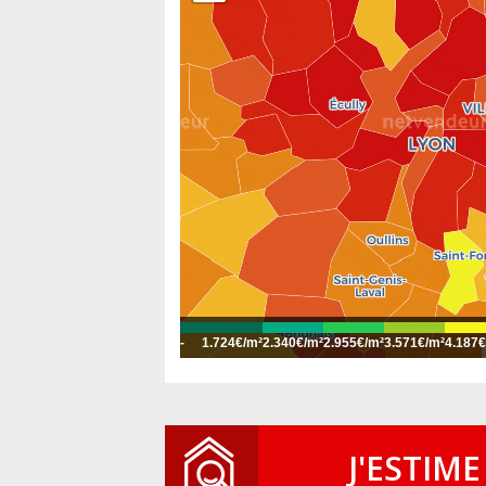
-
1.724€/m²
2.340€/m²
2.955€/m²
3.571€/m²
4.187€
J'ESTIME