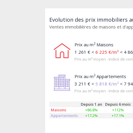
Evolution des prix immobiliers a
Ventes immobilières de maisons et d'a
2
Prix au m
Maisons
1 261 € <
6 225 €/m²
< 4 86
Prix au m² moyen - Indice de conf
2
Prix au m
Appartements
3 211 € <
5 818 €/m²
< 7 94
Prix au m² moyen - Indice de conf
Depuis 1 an
Depuis 6 mois
Maisons
+86.8%
+112%
Appartements
+17.2%
+17.1%