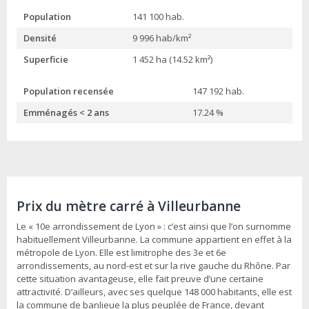
Population
141 100 hab.
Densité
9 996 hab/km²
Superficie
1 452 ha (14.52 km²)
Population recensée
147 192 hab.
Emménagés < 2 ans
17.24 %
Prix du mètre carré à Villeurbanne
Le « 10e arrondissement de Lyon » : c’est ainsi que l’on surnomme
habituellement Villeurbanne. La commune appartient en effet à la
métropole de Lyon. Elle est limitrophe des 3e et 6e
arrondissements, au nord-est et sur la rive gauche du Rhône. Par
cette situation avantageuse, elle fait preuve d’une certaine
attractivité. D’ailleurs, avec ses quelque 148 000 habitants, elle est
la commune de banlieue la plus peuplée de France, devant