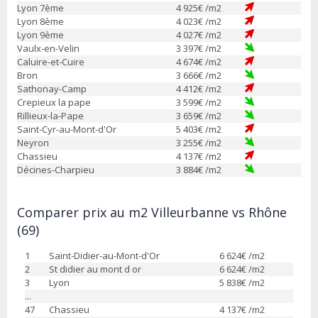
Lyon 7ème
4 925
€ /m2
Lyon 8ème
4 023
€ /m2
Lyon 9ème
4 027
€ /m2
Vaulx-en-Velin
3 397
€ /m2
Caluire-et-Cuire
4 674
€ /m2
Bron
3 666
€ /m2
Sathonay-Camp
4 412
€ /m2
Crepieux la pape
3 599
€ /m2
Rillieux-la-Pape
3 659
€ /m2
Saint-Cyr-au-Mont-d'Or
5 403
€ /m2
Neyron
3 255
€ /m2
Chassieu
4 137
€ /m2
Décines-Charpieu
3 884
€ /m2
Comparer prix au m2 Villeurbanne vs Rhône
(69)
1
Saint-Didier-au-Mont-d'Or
6 624
€ /m2
2
St didier au mont d or
6 624
€ /m2
3
Lyon
5 838
€ /m2
...
47
Chassieu
4 137
€ /m2