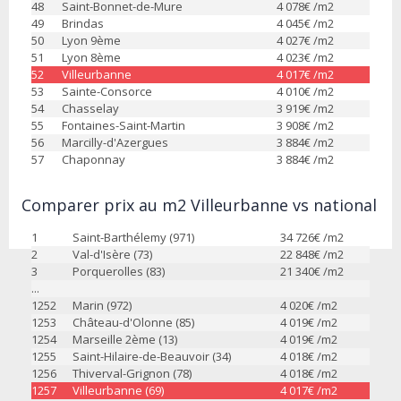
48
Saint-Bonnet-de-Mure
4 078
€ /m2
49
Brindas
4 045
€ /m2
50
Lyon 9ème
4 027
€ /m2
51
Lyon 8ème
4 023
€ /m2
52
Villeurbanne
4 017
€ /m2
53
Sainte-Consorce
4 010
€ /m2
54
Chasselay
3 919
€ /m2
55
Fontaines-Saint-Martin
3 908
€ /m2
56
Marcilly-d'Azergues
3 884
€ /m2
57
Chaponnay
3 884
€ /m2
Comparer prix au m2 Villeurbanne vs national
1
Saint-Barthélemy (971)
34 726
€ /m2
2
Val-d'Isère (73)
22 848
€ /m2
3
Porquerolles (83)
21 340
€ /m2
...
1252
Marin (972)
4 020
€ /m2
1253
Château-d'Olonne (85)
4 019
€ /m2
1254
Marseille 2ème (13)
4 019
€ /m2
1255
Saint-Hilaire-de-Beauvoir (34)
4 018
€ /m2
1256
Thiverval-Grignon (78)
4 018
€ /m2
1257
Villeurbanne (69)
4 017
€ /m2