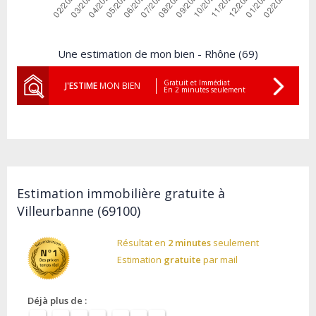
Une estimation de mon bien - Rhône (69)
Gratuit et Immédiat
J'ESTIME
MON BIEN
En 2 minutes seulement
Estimation immobilière gratuite à
Villeurbanne (69100)
Résultat en
2 minutes
seulement
Estimation
gratuite
par mail
Déjà plus de :