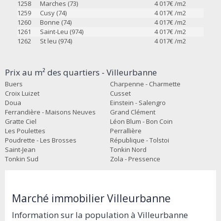
1258
Marches (73)
4 017
€ /m2
1259
Cusy (74)
4 017
€ /m2
1260
Bonne (74)
4 017
€ /m2
1261
Saint-Leu (974)
4 017
€ /m2
1262
St leu (974)
4 017
€ /m2
Prix au m² des quartiers - Villeurbanne
Buers
Charpenne - Charmette
Croix Luizet
Cusset
Doua
Einstein - Salengro
Ferrandière - Maisons Neuves
Grand Clément
Gratte Ciel
Léon Blum - Bon Coin
Les Poulettes
Perrallière
Poudrette - Les Brosses
République - Tolstoi
Saint-Jean
Tonkin Nord
Tonkin Sud
Zola - Pressence
Marché immobilier Villeurbanne
Information sur la population à Villeurbanne