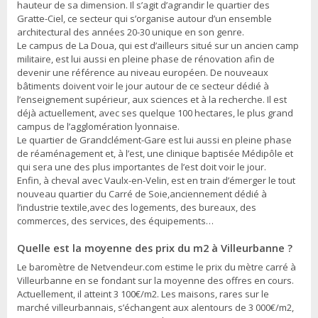
hauteur de sa dimension. Il s’agit d’agrandir le quartier des
Gratte-Ciel, ce secteur qui s’organise autour d’un ensemble
architectural des années 20-30 unique en son genre.
Le campus de La Doua, qui est d’ailleurs situé sur un ancien camp
militaire, est lui aussi en pleine phase de rénovation afin de
devenir une référence au niveau européen. De nouveaux
bâtiments doivent voir le jour autour de ce secteur dédié à
l’enseignement supérieur, aux sciences et à la recherche. Il est
déjà actuellement, avec ses quelque 100 hectares, le plus grand
campus de l’agglomération lyonnaise.
Le quartier de Grandclément-Gare est lui aussi en pleine phase
de réaménagement et, à l’est, une clinique baptisée Médipôle et
qui sera une des plus importantes de l’est doit voir le jour.
Enfin, à cheval avec Vaulx-en-Velin, est en train d’émerger le tout
nouveau quartier du Carré de Soie,anciennement dédié à
l’industrie textile,avec des logements, des bureaux, des
commerces, des services, des équipements…
Quelle est la moyenne des prix du m2 à Villeurbanne ?
Le baromètre de Netvendeur.com estime le prix du mètre carré à
Villeurbanne en se fondant sur la moyenne des offres en cours.
Actuellement, il atteint 3 100€/m2. Les maisons, rares sur le
marché villeurbannais, s’échangent aux alentours de 3 000€/m2,