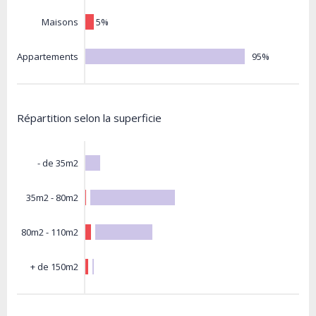
5%
Maisons
95%
Appartements
Répartition selon la superficie
- de 35m2
35m2 - 80m2
80m2 - 110m2
+ de 150m2