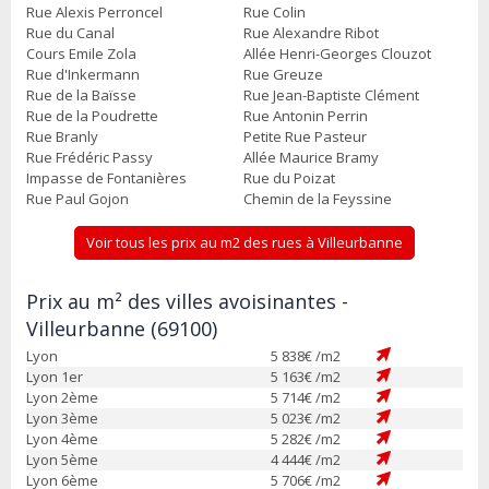
Rue Alexis Perroncel
Rue Colin
Rue du Canal
Rue Alexandre Ribot
Cours Emile Zola
Allée Henri-Georges Clouzot
Rue d'Inkermann
Rue Greuze
Rue de la Baïsse
Rue Jean-Baptiste Clément
Rue de la Poudrette
Rue Antonin Perrin
Rue Branly
Petite Rue Pasteur
Rue Frédéric Passy
Allée Maurice Bramy
Impasse de Fontanières
Rue du Poizat
Rue Paul Gojon
Chemin de la Feyssine
Voir tous les prix au m2 des rues à Villeurbanne
Prix au m² des villes avoisinantes -
Villeurbanne (69100)
Lyon
5 838
€ /m2
Lyon 1er
5 163
€ /m2
Lyon 2ème
5 714
€ /m2
Lyon 3ème
5 023
€ /m2
Lyon 4ème
5 282
€ /m2
Lyon 5ème
4 444
€ /m2
Lyon 6ème
5 706
€ /m2