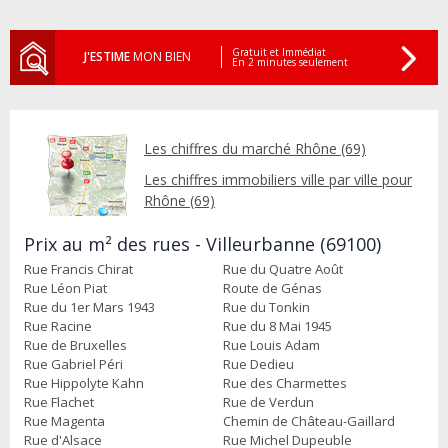
Gratuit et Immédiat
J'ESTIME
MON BIEN
En 2 minutes seulement
Les chiffres du marché Rhône (69)
Les chiffres immobiliers ville par ville pour
Rhône (69)
Prix au m² des rues - Villeurbanne (69100)
Rue Francis Chirat
Rue du Quatre Août
Rue Léon Piat
Route de Génas
Rue du 1er Mars 1943
Rue du Tonkin
Rue Racine
Rue du 8 Mai 1945
Rue de Bruxelles
Rue Louis Adam
Rue Gabriel Péri
Rue Dedieu
Rue Hippolyte Kahn
Rue des Charmettes
Rue Flachet
Rue de Verdun
Rue Magenta
Chemin de Château-Gaillard
Rue d'Alsace
Rue Michel Dupeuble