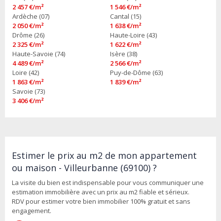
2 457 €/m²
1 546 €/m²
Ardèche (07)
Cantal (15)
2 050 €/m²
1 638 €/m²
Drôme (26)
Haute-Loire (43)
2 325 €/m²
1 622 €/m²
Haute-Savoie (74)
Isère (38)
4 489 €/m²
2 566 €/m²
Loire (42)
Puy-de-Dôme (63)
1 863 €/m²
1 839 €/m²
Savoie (73)
3 406 €/m²
Estimer le prix au m2 de mon appartement
ou maison - Villeurbanne (69100) ?
La visite du bien est indispensable pour vous communiquer une
estimation immobilière avec un prix au m2 fiable et sérieux.
RDV pour estimer votre bien immobilier 100% gratuit et sans
engagement.