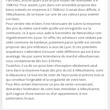
Part-Dieu, affiche quant à lui un prix moyen de l’immobilier à 4
100€/m2. Pour autant, Lyon dans son ensemble propose des
biens estimés en moyenne à 3 700€/m2. Il serait donc difficile, à
Villeurbanne, de se baser sur une de ces valeurs pour estimer
son bien.
Pour vendre vite et bien, il est nécessaire de suivre la moyenne
des prix du mètre carré telle qu’elle est enregistrée sur la
commune, ce à quoi vous aide le baromètre de Netvendeur.com
régulièrement mis à jour. En effet, les acheteurs sont séduits par
cette commune de banlieue, justement parce qu’elle est censée
proposer des prix inférieurs à ceux de Lyon. Et ces potentiels
acquéreurs s’attendent à trouver cette différence qui est à leur
avantage. Ne pas suivre la tendance du marché villeurbannais
vous condamnerait dès lors à l’échec.
Toutefois, il va de soi qu’un bien d’exception idéalement situé
sera dans la moyenne haute des prix du m2 à Villeurbanne, voire
la dépassera. Le tout est de coter de façon juste et précise tout ce
qui constitue l’originalité et la singularité de votre bien.
Pour être certain d’annoncer un prix de vente convaincant,
demandez l’estimation de votre bien immobilier à Villeurbanne,
qu’il s’agisse d’une maison ou d’un appartement, à nos
partenaires locaux.