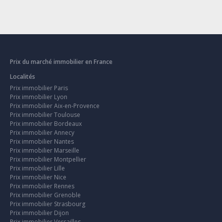
Prix du marché immobilier en France
Localités
Prix immobilier Paris
Prix immobilier Lyon
Prix immobilier Aix-en-Provence
Prix immobilier Toulouse
Prix immobilier Bordeaux
Prix immobilier Annecy
Prix immobilier Nantes
Prix immobilier Marseille
Prix immobilier Montpellier
Prix immobilier Lille
Prix immobilier Nice
Prix immobilier Rennes
Prix immobilier Grenoble
Prix immobilier Strasbourg
Prix immobilier Dijon
Prix immobilier Versailles