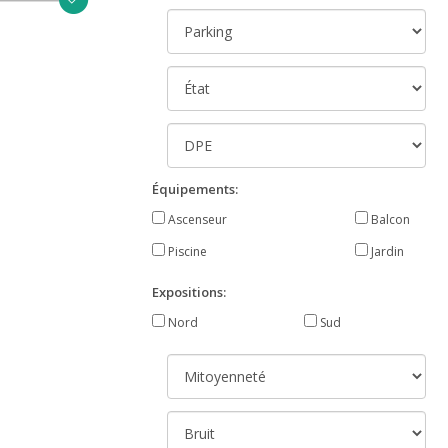
Équipements:
Ascenseur
Balcon
Piscine
Jardin
Expositions:
Nord
Sud