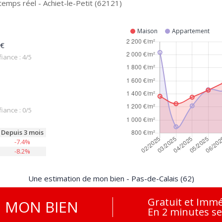
emps réel - Achiet-le-Petit (62121)
Maison
Appartement
 €
iance : 4/5
iance : 0/5
Depuis 3 mois
-7.4%
-8.2%
Une estimation de mon bien - Pas-de-Calais (62)
Gratuit et Immé
E
MON BIEN
En 2 minutes s