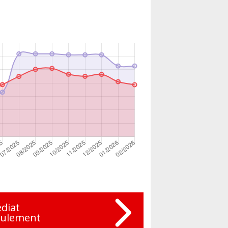
diat
eulement