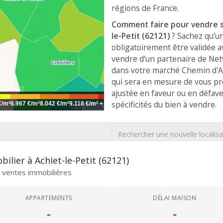
régions de France.
Comment faire pour vendre so
le-Petit (62121)
? Sachez qu’un
obligatoirement être validée a
vendre d'un partenaire de Net
dans votre marché Chemin d'Arr
qui sera en mesure de vous pr
ajustée en faveur ou en défave
spécificités du bien à vendre.
€/m²
6.967 €/m²
8.042 €/m²
9.118 €/m²
+
Leaflet
ilier à Achiet-le-Petit (62121)
es ventes immobilières
APPARTEMENTS
DÉLAI MAISON
-
-