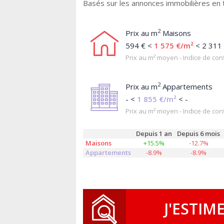
Basés sur les annonces immobilières en t
2
Prix au m
Maisons
594 € <
1 575 €/m²
< 2 311
Prix au m² moyen - Indice de conf
2
Prix au m
Appartements
- <
1 855 €/m²
< -
Prix au m² moyen - Indice de conf
Depuis 1 an
Depuis 6 mois
Maisons
+15.5%
-12.7%
Appartements
-8.9%
-8.9%
J'ESTIM