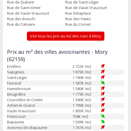
Rue de Quéant
Rue de Saint-Léger
Rue de Saint-Omer
Rue de Vaulx Vraucourt
Rue de Vaulx-Vraucourt
Rue Delaplace
Rue des Boeufs
Rue des Haies
Rue du Calvaire
Rue du Cornet
Voir tous les prix au m2 des rues à Mory
Prix au m² des villes avoisinantes - Mory
(62159)
Ervillers
2 152
€ /m2
Sapignies
1 872
€ /m2
Saint-Léger
1 740
€ /m2
Favreuil
1 387
€ /m2
Hamelincourt
1 580
€ /m2
Beugnâtre
1 773
€ /m2
Courcelles-le-Comte
1 580
€ /m2
Achiet-le-Grand
1 790
€ /m2
Vaulx-Vraucourt
1 805
€ /m2
Frémicourt
758
€ /m2
Bapaume
1 509
€ /m2
Avesnes-lès-Bapaume
1 761
€ /m2