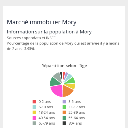
Marché immobilier Mory
Information sur la population à Mory
Sources : opendata et INSEE
Pourcentage de la population de Mory qui est arrivée il y a moins
de 2 ans :
3.93%
Répartition selon l'âge
0-2 ans
3-5 ans
6-10 ans
11-17 ans
18-24 ans
25-39 ans
40-54 ans
55-64 ans
65-79 ans
80+ ans