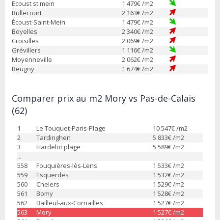
Ecoust st mein
1 479
€ /m2
Bullecourt
2 163
€ /m2
Écoust-Saint-Mein
1 479
€ /m2
Boyelles
2 340
€ /m2
Croisilles
2 069
€ /m2
Grévillers
1 116
€ /m2
Moyenneville
2 062
€ /m2
Beugny
1 674
€ /m2
Comparer prix au m2 Mory vs Pas-de-Calais
(62)
1
Le Touquet-Paris-Plage
10 547
€ /m2
2
Tardinghen
5 833
€ /m2
3
Hardelot plage
5 589
€ /m2
...
558
Fouquières-lès-Lens
1 533
€ /m2
559
Esquerdes
1 532
€ /m2
560
Chelers
1 529
€ /m2
561
Bomy
1 528
€ /m2
562
Bailleul-aux-Cornailles
1 527
€ /m2
563
Mory
1 527
€ /m2