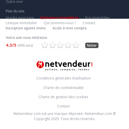
Outre-mer
Plan du site
Vendre mon bien
Estimation Immobiliere
Prix immobilier
Lexique immobilier
Qui sommes-nous ?
Contact
Inscription agents immo
Accès à mon compte
Votre avis nous intéresse
4.3/5
(696 avis)
Noter
Conditions générales d’utilisation
Charte de confidentialité
Charte de gestion des cookies
Contact
Netvendeur.com est une marque déposée. Netvendeur.com ©
Copyright 2025. Tous droits réservés.