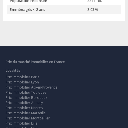
Population recensée
331 hab.
Emménagés < 2 ans
3.93 %
Prix du marché immobilier en France
Localités
Prix immobilier Paris
Prix immobilier Lyon
Prix immobilier Aix-en-Provence
Prix immobilier Toulouse
Prix immobilier Bordeaux
Prix immobilier Annecy
Prix immobilier Nantes
Prix immobilier Marseille
Prix immobilier Montpellier
Prix immobilier Lille