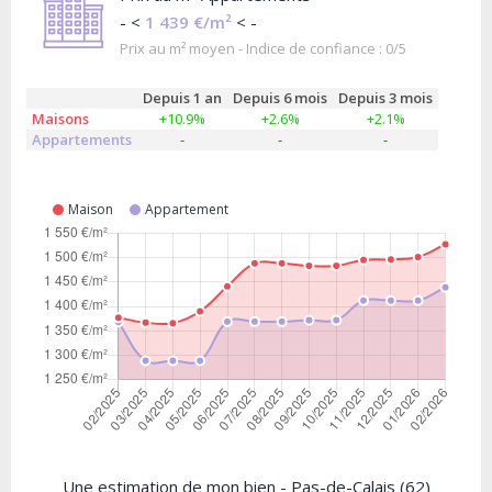
- <
1 439 €/m²
< -
Prix au m² moyen - Indice de confiance : 0/5
Depuis 1 an
Depuis 6 mois
Depuis 3 mois
Maisons
+10.9%
+2.6%
+2.1%
Appartements
-
-
-
Maison
Appartement
Une estimation de mon bien - Pas-de-Calais (62)