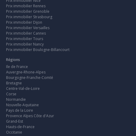
Prix immobilier Nice
Prix immobilier Rennes
Prix immobilier Grenoble
Prix immobilier Strasbourg
Prix immobilier Dijon
Prix immobilier Versailles
Prix immobilier Cannes
Prix immobilier Tours
Prix immobilier Nancy
Prix immobilier Boulogne-Billancourt
Régions
Ile de France
Auvergne-Rhone-Alpes
Bourgogne-Franche-Comté
Bretagne
Centre-Val-de-Loire
Corse
Normandie
Nouvelle-Aquitaine
Pays de la Loire
Provence Alpes Côte d'Azur
Grand-Est
Hauts-de-France
Occitanie