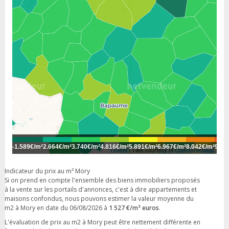
-
1.589€/m²
2.664€/m²
3.740€/m²
4.816€/m²
5.891€/m²
6.967€/m²
8.042€/m²
9.11
Leaflet
| Tiles courtesy of
OpenStreetMap
Indicateur du prix au m² Mory
Si on prend en compte l'ensemble des biens immobiliers proposés
à la vente sur les portails d'annonces, c'est à dire appartements et
maisons confondus, nous pouvons estimer la valeur moyenne du
m2 à Mory en date du 06/08/2026 à
1 527 €/m² euros
.
L'évaluation de prix au m2 à Mory peut être nettement différente en