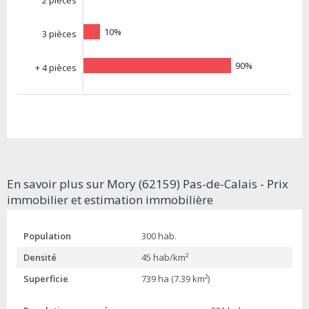
2 pièces
10%
3 pièces
90%
+ 4 pièces
En savoir plus sur Mory (62159) Pas-de-Calais - Prix
immobilier et estimation immobilière
Population
300 hab.
Densité
45 hab/km²
Superficie
739 ha (7.39 km²)