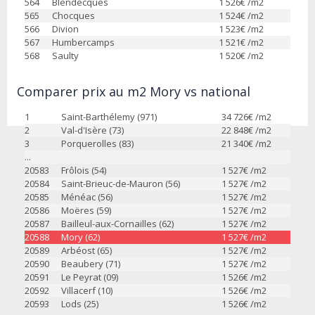
564
Blendecques
1 526
€ /m2
565
Chocques
1 524
€ /m2
566
Divion
1 523
€ /m2
567
Humbercamps
1 521
€ /m2
568
Saulty
1 520
€ /m2
Comparer prix au m2 Mory vs national
1
Saint-Barthélemy (971)
34 726
€ /m2
2
Val-d'Isère (73)
22 848
€ /m2
3
Porquerolles (83)
21 340
€ /m2
...
20583
Frôlois (54)
1 527
€ /m2
20584
Saint-Brieuc-de-Mauron (56)
1 527
€ /m2
20585
Ménéac (56)
1 527
€ /m2
20586
Moëres (59)
1 527
€ /m2
20587
Bailleul-aux-Cornailles (62)
1 527
€ /m2
20588
Mory (62)
1 527
€ /m2
20589
Arbéost (65)
1 527
€ /m2
20590
Beaubery (71)
1 527
€ /m2
20591
Le Peyrat (09)
1 526
€ /m2
20592
Villacerf (10)
1 526
€ /m2
20593
Lods (25)
1 526
€ /m2