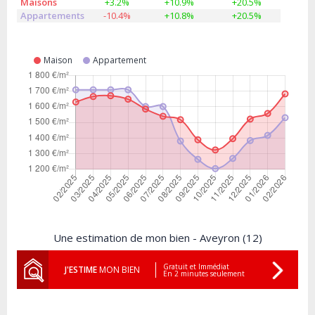
Maisons
+3.2%
+10.9%
+20.5%
Appartements
-10.4%
+10.8%
+20.5%
Maison
Appartement
Une estimation de mon bien - Aveyron (12)
Gratuit et Immédiat
J'ESTIME
MON BIEN
En 2 minutes seulement