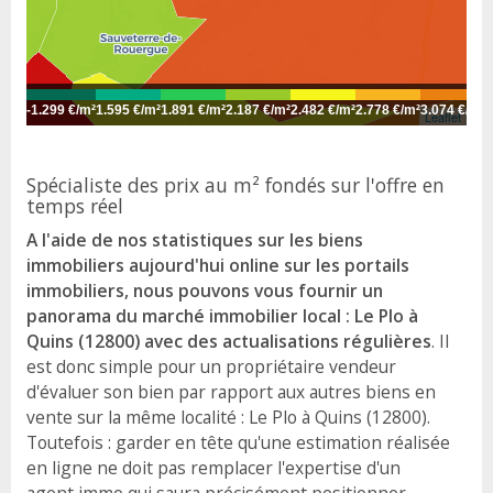
-
1.299 €/m²
1.595 €/m²
1.891 €/m²
2.187 €/m²
2.482 €/m²
2.778 €/m²
3.074 €/m²
3
Leaflet
Spécialiste des prix au m² fondés sur l'offre en
temps réel
A l'aide de nos statistiques sur les biens
immobiliers aujourd'hui online sur les portails
immobiliers, nous pouvons vous fournir un
panorama du marché immobilier local : Le Plo à
Quins (12800) avec des actualisations régulières
. Il
est donc simple pour un propriétaire vendeur
d'évaluer son bien par rapport aux autres biens en
vente sur la même localité : Le Plo à Quins (12800).
Toutefois : garder en tête qu'une estimation réalisée
en ligne ne doit pas remplacer l'expertise d'un
agent immo qui saura précisément positionner