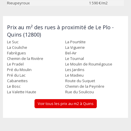
Rieupeyroux
1 590
€/m2
Prix au m² des rues à proximité de Le Plo -
Quins (12800)
Le Suc
La Pourtète
La Couliche
La Viguerie
Fabrègues
Bel-Air
Chemin de la Rivière
Le Tournal
Le Pradel
Le Moulin de Roumégouse
Pré du Moulin
Les Jardins
Pré du Lac
Le Madieu
Cabanettes
Route du Suquet
Le Bosc
Chemin de la Peyrière
La Valette Haute
Rue du Soulicou
Voir tous les prix au m2 à Quins