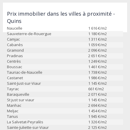
Prix immobilier dans les villes à proximité -
Quins
Naucelle
1 616
€/m2
Sauveterre-de-Rouergue
1 180
€/m2
Camjac
1 311
€/m2
Cabanès
1 059
€/m2
Gramond
2 096
€/m2
Pradinas
2 651
€/m2
Centrès
1 249
€/m2
Boussac
1 461
€/m2
Tauriac-de-Naucelle
1 738
€/m2
Castanet
1 986
€/m2
Saint-Just-sur-Viaur
1 145
€/m2
Tayrac
661
€/m2
Baraqueville
2 071
€/m2
St just sur viaur
1 145
€/m2
Manhac
2 694
€/m2
Meljac
1 454
€/m2
Tanus
1 945
€/m2
La Salvetat-Peyralès
1 326
€/m2
Sainte-Juliette-sur-Viaur
2 125
€/m2