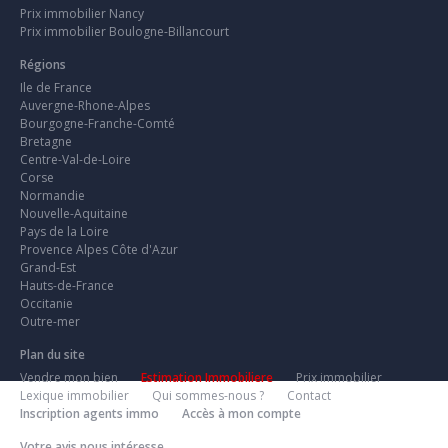
Prix immobilier Nancy
Prix immobilier Boulogne-Billancourt
Régions
Ile de France
Auvergne-Rhone-Alpes
Bourgogne-Franche-Comté
Bretagne
Centre-Val-de-Loire
Corse
Normandie
Nouvelle-Aquitaine
Pays de la Loire
Provence Alpes Côte d'Azur
Grand-Est
Hauts-de-France
Occitanie
Outre-mer
Plan du site
Vendre mon bien
Estimation Immobiliere
Prix immobilier
Lexique immobilier
Qui sommes-nous ?
Contact
Inscription agents immo
Accès à mon compte
Votre avis nous intéresse