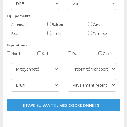
Équipements:
Ascenseur
Balcon
Cave
Piscine
Jardin
Terrasse
Expositions:
Nord
Sud
Est
Ouest
ÉTAPE SUIVANTE : MES COORDONNÉES →