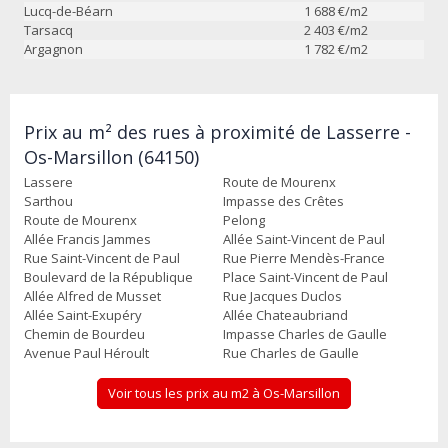
Lucq-de-Béarn
1 688
€/m2
Tarsacq
2 403
€/m2
Argagnon
1 782
€/m2
Prix au m² des rues à proximité de Lasserre -
Os-Marsillon (64150)
Lassere
Route de Mourenx
Sarthou
Impasse des Crêtes
Route de Mourenx
Pelong
Allée Francis Jammes
Allée Saint-Vincent de Paul
Rue Saint-Vincent de Paul
Rue Pierre Mendès-France
Boulevard de la République
Place Saint-Vincent de Paul
Allée Alfred de Musset
Rue Jacques Duclos
Allée Saint-Exupéry
Allée Chateaubriand
Chemin de Bourdeu
Impasse Charles de Gaulle
Avenue Paul Héroult
Rue Charles de Gaulle
Voir tous les prix au m2 à Os-Marsillon