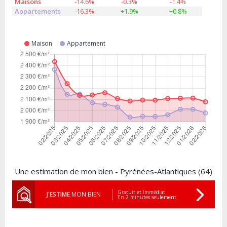
Maisons
-14.6%
-0.3%
-1.4%
Appartements
-16.3%
+1.9%
+0.8%
Maison
Appartement
Une estimation de mon bien - Pyrénées-Atlantiques (64)
Gratuit et Immédiat
J'ESTIME
MON BIEN
En 2 minutes seulement