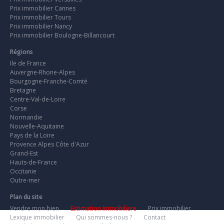
Prix immobilier Cannes
Prix immobilier Tours
Prix immobilier Nancy
Prix immobilier Boulogne-Billancourt
Régions
Ile de France
Auvergne-Rhone-Alpes
Bourgogne-Franche-Comté
Bretagne
Centre-Val-de-Loire
Corse
Normandie
Nouvelle-Aquitaine
Pays de la Loire
Provence Alpes Côte d'Azur
Grand-Est
Hauts-de-France
Occitanie
Outre-mer
Plan du site
Vendre mon bien
Estimation Immobiliere
Prix immobilier
Lexique immobilier
Qui sommes-nous ?
Contact