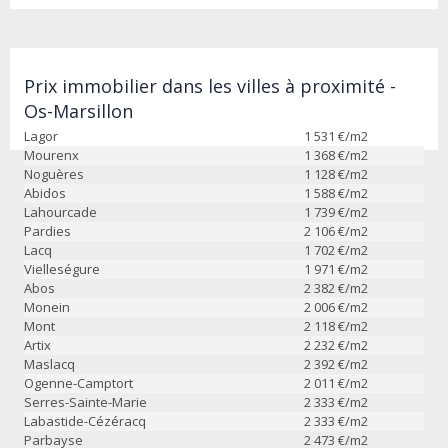
Prix immobilier dans les villes à proximité -
Os-Marsillon
Lagor
1 531
€/m2
Mourenx
1 368
€/m2
Noguères
1 128
€/m2
Abidos
1 588
€/m2
Lahourcade
1 739
€/m2
Pardies
2 106
€/m2
Lacq
1 702
€/m2
Vielleségure
1 971
€/m2
Abos
2 382
€/m2
Monein
2 006
€/m2
Mont
2 118
€/m2
Artix
2 232
€/m2
Maslacq
2 392
€/m2
Ogenne-Camptort
2 011
€/m2
Serres-Sainte-Marie
2 333
€/m2
Labastide-Cézéracq
2 333
€/m2
Parbayse
2 473
€/m2