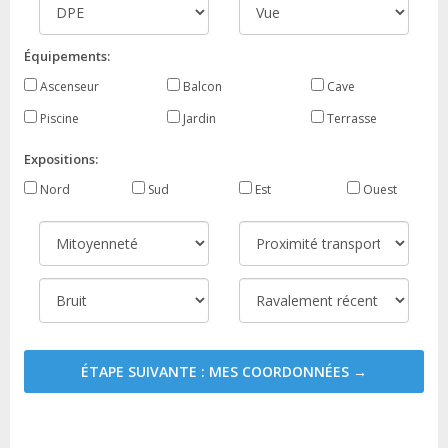
Équipements:
Ascenseur
Balcon
Cave
Piscine
Jardin
Terrasse
Expositions:
Nord
Sud
Est
Ouest
ÉTAPE SUIVANTE : MES COORDONNÉES →