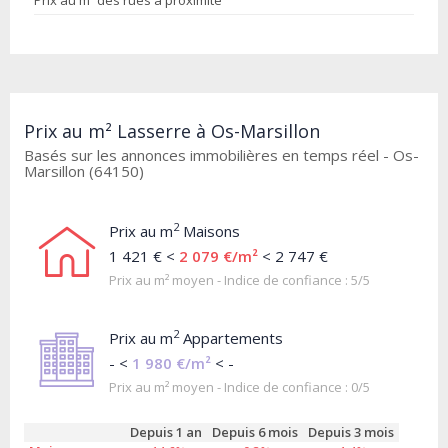
Prix au m² des rues à proximité
Prix au m² Lasserre à Os-Marsillon
Basés sur les annonces immobilières en temps réel - Os-
Marsillon (64150)
2
Prix au m
Maisons
1 421 € <
2 079 €/m²
< 2 747 €
Prix au m² moyen - Indice de confiance : 5/5
2
Prix au m
Appartements
- <
1 980 €/m²
< -
Prix au m² moyen - Indice de confiance : 0/5
Depuis 1 an
Depuis 6 mois
Depuis 3 mois