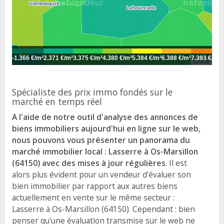
-
1.366 €/m²
2.371 €/m²
3.375 €/m²
4.380 €/m²
5.384 €/m²
6.388 €/m²
7.393 €/m²
8
Leaflet
Spécialiste des prix immo fondés sur le
marché en temps réel
A l'aide de notre outil d'analyse des annonces de
biens immobiliers aujourd'hui en ligne sur le web,
nous pouvons vous présenter un panorama du
marché immobilier local : Lasserre à Os-Marsillon
(64150) avec des mises à jour régulières
. Il est
alors plus évident pour un vendeur d'évaluer son
bien immobilier par rapport aux autres biens
actuellement en vente sur le même secteur :
Lasserre à Os-Marsillon (64150). Cependant : bien
penser qu'une évaluation transmise sur le web ne