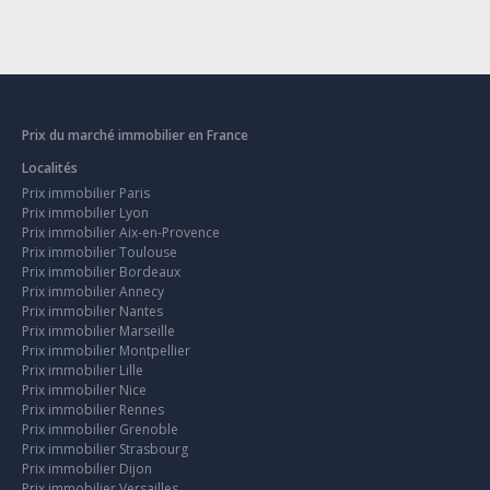
Prix du marché immobilier en France
Localités
Prix immobilier Paris
Prix immobilier Lyon
Prix immobilier Aix-en-Provence
Prix immobilier Toulouse
Prix immobilier Bordeaux
Prix immobilier Annecy
Prix immobilier Nantes
Prix immobilier Marseille
Prix immobilier Montpellier
Prix immobilier Lille
Prix immobilier Nice
Prix immobilier Rennes
Prix immobilier Grenoble
Prix immobilier Strasbourg
Prix immobilier Dijon
Prix immobilier Versailles