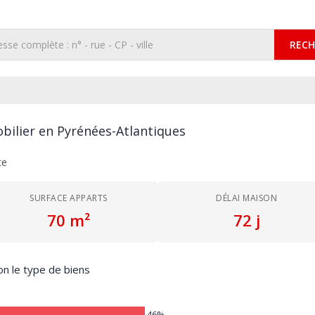
RECH
bilier en Pyrénées-Atlantiques
te
SURFACE APPARTS
DÉLAI MAISON
70 m²
72 j
on le type de biens
46%