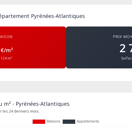
département Pyrénées-Atlantiques
MAISON
PRIX MO
2 
€/m²
 124 m²
Surfa
u m² - Pyrénées-Atlantiques
 les 24 derniers mois.