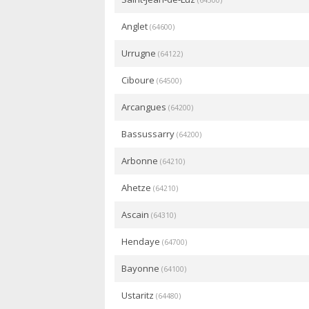
(64500)
Anglet
(64600)
Urrugne
(64122)
Ciboure
(64500)
Arcangues
(64200)
Bassussarry
(64200)
Arbonne
(64210)
Ahetze
(64210)
Ascain
(64310)
Hendaye
(64700)
Bayonne
(64100)
Ustaritz
(64480)