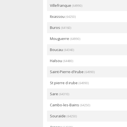
Villefranque
(64990)
Itxassou
(64250)
Buros
(64160)
Mouguerre
(64990)
Boucau
(64340)
Halsou
(64480)
Saint-Pierre-d'Irube
(64990)
St pierre d irube
(64990)
Sare
(64310)
Cambo-les-Bains
(64250)
Souraïde
(64250)