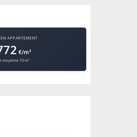
YEN APPARTEMENT
772
€/m²
ce moyenne 70 m²