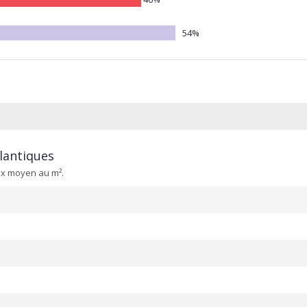
54%
tlantiques
ix moyen au m².