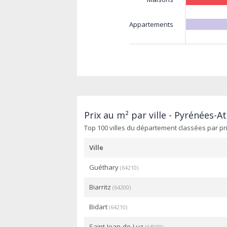
Appartements
Prix au m² par ville - Pyrénées-A
Top 100 villes du département classées par pr
Ville
Guéthary
(64210)
Biarritz
(64200)
Bidart
(64210)
Saint-Jean-de-Luz