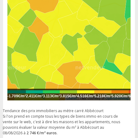
-
1.709€/m²
2.411€/m²
3.113€/m²
3.815€/m²
4.516€/m²
5.218€/m²
5.920€/m²
6.62
Leaflet
| Tiles courtesy of
OpenStreetMap
Tendance des prix immobiliers au mètre carré Abbécourt
Si l'on prend en compte tous les types de biens immo en cours de
vente sur le web, c'est à dire les maisons et les appartements, nous
pouvons évaluer la valeur moyenne du m² à Abbécourt au
08/08/2026 à
2 746 €/m² euros
.