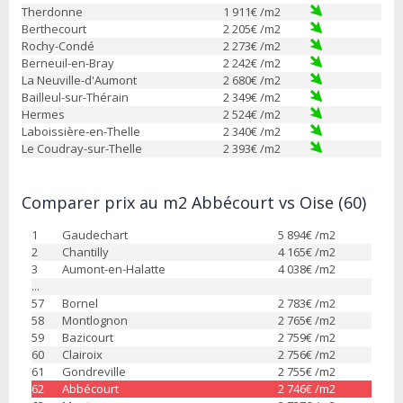
Therdonne
1 911
€ /m2
Berthecourt
2 205
€ /m2
Rochy-Condé
2 273
€ /m2
Berneuil-en-Bray
2 242
€ /m2
La Neuville-d'Aumont
2 680
€ /m2
Bailleul-sur-Thérain
2 349
€ /m2
Hermes
2 524
€ /m2
Laboissière-en-Thelle
2 340
€ /m2
Le Coudray-sur-Thelle
2 393
€ /m2
Comparer prix au m2 Abbécourt vs Oise (60)
1
Gaudechart
5 894
€ /m2
2
Chantilly
4 165
€ /m2
3
Aumont-en-Halatte
4 038
€ /m2
...
57
Bornel
2 783
€ /m2
58
Montlognon
2 765
€ /m2
59
Bazicourt
2 759
€ /m2
60
Clairoix
2 756
€ /m2
61
Gondreville
2 755
€ /m2
62
Abbécourt
2 746
€ /m2