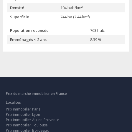
Densité
104 hab/km²
Superficie
744 ha (7.44 km²)
Population recensée
763 hab.
Emménagés < 2 ans
8.39 %
Prix du marché immobilier en France
Localités
Prix immobilier Paris
Prix immobilier Lyon
Prix immobilier Aix-en-Provence
Prix immobilier Toulouse
Prix immobilier Bordeaux