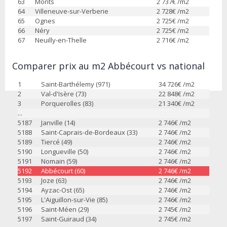
63
Monts
2 737
€ /m2
64
Villeneuve-sur-Verberie
2 728
€ /m2
65
Ognes
2 725
€ /m2
66
Néry
2 725
€ /m2
67
Neuilly-en-Thelle
2 716
€ /m2
Comparer prix au m2 Abbécourt vs national
1
Saint-Barthélemy (971)
34 726
€ /m2
2
Val-d'Isère (73)
22 848
€ /m2
3
Porquerolles (83)
21 340
€ /m2
...
5187
Janville (14)
2 746
€ /m2
5188
Saint-Caprais-de-Bordeaux (33)
2 746
€ /m2
5189
Tiercé (49)
2 746
€ /m2
5190
Longueville (50)
2 746
€ /m2
5191
Nomain (59)
2 746
€ /m2
5192
Abbécourt (60)
2 746
€ /m2
5193
Joze (63)
2 746
€ /m2
5194
Ayzac-Ost (65)
2 746
€ /m2
5195
L'Aiguillon-sur-Vie (85)
2 746
€ /m2
5196
Saint-Méen (29)
2 745
€ /m2
5197
Saint-Guiraud (34)
2 745
€ /m2