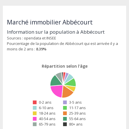
Marché immobilier Abbécourt
Information sur la population à Abbécourt
Sources : opendata et INSEE
Pourcentage de la population de Abbécourt qui est arrivée il y a
moins de 2 ans :
8.39%
Répartition selon l'âge
0-2 ans
3-5 ans
6-10 ans
11-17 ans
18-24 ans
25-39 ans
40-54 ans
55-64 ans
65-79 ans
80+ ans