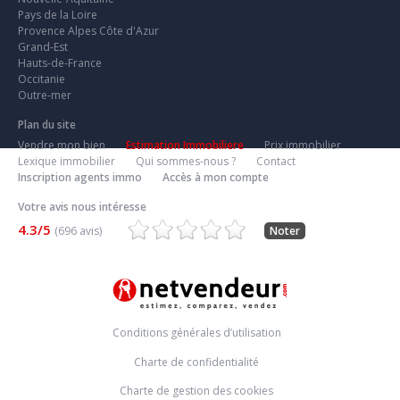
Pays de la Loire
Provence Alpes Côte d'Azur
Grand-Est
Hauts-de-France
Occitanie
Outre-mer
Plan du site
Vendre mon bien
Estimation Immobiliere
Prix immobilier
Lexique immobilier
Qui sommes-nous ?
Contact
Inscription agents immo
Accès à mon compte
Votre avis nous intéresse
4.3/5
(696 avis)
Noter
Conditions générales d’utilisation
Charte de confidentialité
Charte de gestion des cookies