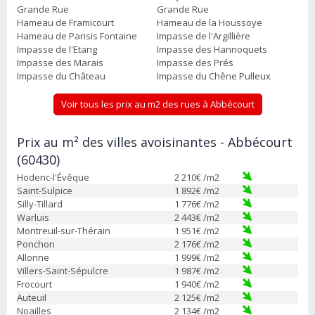
Grande Rue
Grande Rue
Hameau de Framicourt
Hameau de la Houssoye
Hameau de Parisis Fontaine
Impasse de l'Argillière
Impasse de l'Etang
Impasse des Hannoquets
Impasse des Marais
Impasse des Prés
Impasse du Château
Impasse du Chêne Pulleux
Voir tous les prix au m2 des rues à Abbécourt
Prix au m² des villes avoisinantes - Abbécourt
(60430)
Hodenc-l'Évêque
2 210
€ /m2
Saint-Sulpice
1 892
€ /m2
Silly-Tillard
1 776
€ /m2
Warluis
2 443
€ /m2
Montreuil-sur-Thérain
1 951
€ /m2
Ponchon
2 176
€ /m2
Allonne
1 999
€ /m2
Villers-Saint-Sépulcre
1 987
€ /m2
Frocourt
1 940
€ /m2
Auteuil
2 125
€ /m2
Noailles
2 134
€ /m2