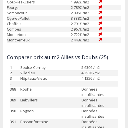
Goux-les-Usiers
1 992
€ /m2
Fourgs
2 789
€ /m2
Sombacour
2 096
€ /m2
Oye-et-Pallet
3 338
€ /m2
Chaffois
2 791
€ /m2
Combes
2 967
€ /m2
Montlebon
2 722
€ /m2
Montperreux
2 448
€ /m2
Comparer prix au m2 Alliés vs Doubs (25)
1
Soulce-Cernay
5 630
€ /m2
2
Villedieu
4 292
€ /m2
3
Hôpitaux-Vieux
4 135
€ /m2
...
388
Rouhe
Données
insuffisantes
389
Liebvillers
Données
insuffisantes
390
Rognon
Données
insuffisantes
391
Passonfontaine
Données
insuffisantes