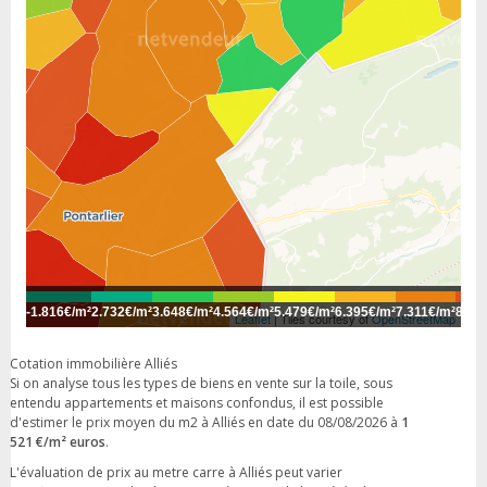
-
1.816€/m²
2.732€/m²
3.648€/m²
4.564€/m²
5.479€/m²
6.395€/m²
7.311€/m²
8.22
Leaflet
| Tiles courtesy of
OpenStreetMap
Cotation immobilière Alliés
Si on analyse tous les types de biens en vente sur la toile, sous
entendu appartements et maisons confondus, il est possible
d'estimer le prix moyen du m2 à Alliés en date du 08/08/2026 à
1
521 €/m² euros
.
L'évaluation de prix au metre carre à Alliés peut varier