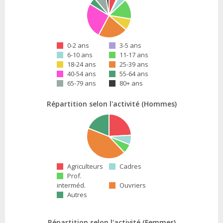
0-2 ans
3-5 ans
6-10 ans
11-17 ans
18-24 ans
25-39 ans
40-54 ans
55-64 ans
65-79 ans
80+ ans
Répartition selon l'activité (Hommes)
Agriculteurs
Cadres
Prof.
interméd.
Ouvriers
Autres
Répartition selon l'activité (Femmes)