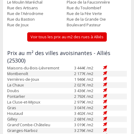
Le Moulin Maréchal
Place de la Fauconnière
Rue des Artisans
Rue du Toulombief
Rue de l'Aérodrome
Rue de la Fée Verte
Rue du Bastion
Rue de la Grande Oie
Rue de Joux
Boulevard Pasteur
Voir tous les prix au m2 des rues à Alliés
Prix au m² des villes avoisinantes - Alliés
(25300)
Maisons-du-Bois-Lièvremont
3 444
€ /m2
Montbenoît
2 177
€ /m2
Verrières-de-Joux
1 946
€ /m2
La Chaux
2 027
€ /m2
Doubs
3 436
€ /m2
Pontarlier
2 792
€ /m2
La Cluse-et-Mijoux
2 979
€ /m2
Gras
3 041
€ /m2
Houtaud
3 402
€ /m2
Gilley
2 681
€ /m2
Grand'Combe-Châteleu
3 019
€ /m2
Granges-Narboz
3 276
€ /m2