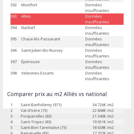
392
Montfort
Données
insuffisantes
393
Alliés
Données
insuffisantes
394
Narbief
Données
insuffisantes
395
Chaux-lès-Passavant
Données
insuffisantes
396
Saint-Julien-lès-Russey
Données
insuffisantes
397
Épenouse
Données
insuffisantes
398
Velesmes-Essarts
Données
insuffisantes
Comparer prix au m2 Alliés vs national
1
Saint-Barthélemy (971)
34 726
€ /m2
2
Val-d'Isère (73)
22 848
€ /m2
3
Porquerolles (83)
21 340
€ /m2
4
Saint-Tropez (83)
19 051
€ /m2
5
Saint-Bon-Tarentaise (73)
18 638
€ /m2
6
Ramatuelle (83)
17 707
€ /m2