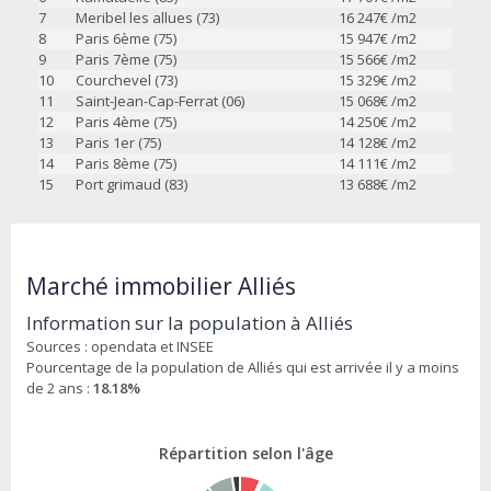
7
Meribel les allues (73)
16 247
€ /m2
8
Paris 6ème (75)
15 947
€ /m2
9
Paris 7ème (75)
15 566
€ /m2
10
Courchevel (73)
15 329
€ /m2
11
Saint-Jean-Cap-Ferrat (06)
15 068
€ /m2
12
Paris 4ème (75)
14 250
€ /m2
13
Paris 1er (75)
14 128
€ /m2
14
Paris 8ème (75)
14 111
€ /m2
15
Port grimaud (83)
13 688
€ /m2
Marché immobilier Alliés
Information sur la population à Alliés
Sources : opendata et INSEE
Pourcentage de la population de Alliés qui est arrivée il y a moins
de 2 ans :
18.18%
Répartition selon l'âge