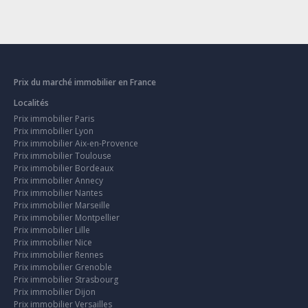
Prix du marché immobilier en France
Localités
Prix immobilier Paris
Prix immobilier Lyon
Prix immobilier Aix-en-Provence
Prix immobilier Toulouse
Prix immobilier Bordeaux
Prix immobilier Annecy
Prix immobilier Nantes
Prix immobilier Marseille
Prix immobilier Montpellier
Prix immobilier Lille
Prix immobilier Nice
Prix immobilier Rennes
Prix immobilier Grenoble
Prix immobilier Strasbourg
Prix immobilier Dijon
Prix immobilier Versailles