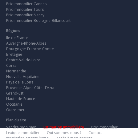
Prix immobilier Cannes
Prix immobilier Tours
Prix immobilier Nancy
Prix immobilier Boulogne-Billancourt
Régions
Ile de France
Auvergne-Rhone-Alpes
Bourgogne-Franche-Comté
Bretagne
Centre-Val-de-Loire
Corse
Normandie
Nouvelle-Aquitaine
Pays de la Loire
Provence Alpes Côte d'Azur
Grand-Est
Hauts-de-France
Occitanie
Outre-mer
Plan du site
Vendre mon bien
Estimation Immobiliere
Prix immobilier
Lexique immobilier
Qui sommes-nous ?
Contact