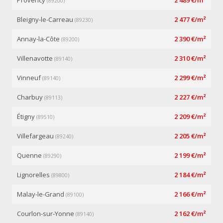
Provency
2 489 €/m²
(89200)
Bleigny-le-Carreau
2 477 €/m²
(89230)
Annay-la-Côte
2 390 €/m²
(89200)
Villenavotte
2 310 €/m²
(89140)
Vinneuf
2 299 €/m²
(89140)
Charbuy
2 227 €/m²
(89113)
Étigny
2 209 €/m²
(89510)
Villefargeau
2 205 €/m²
(89240)
Quenne
2 199 €/m²
(89290)
Lignorelles
2 184 €/m²
(89800)
Malay-le-Grand
2 166 €/m²
(89100)
Courlon-sur-Yonne
2 162 €/m²
(89140)