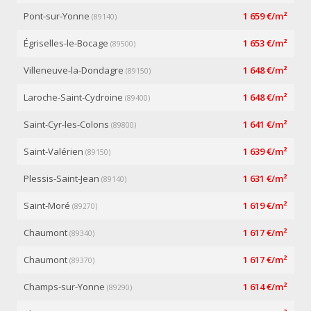
Pont-sur-Yonne
1 659 €/m²
(89140)
Égriselles-le-Bocage
1 653 €/m²
(89500)
Villeneuve-la-Dondagre
1 648 €/m²
(89150)
Laroche-Saint-Cydroine
1 648 €/m²
(89400)
Saint-Cyr-les-Colons
1 641 €/m²
(89800)
Saint-Valérien
1 639 €/m²
(89150)
Plessis-Saint-Jean
1 631 €/m²
(89140)
Saint-Moré
1 619 €/m²
(89270)
Chaumont
1 617 €/m²
(89340)
Chaumont
1 617 €/m²
(89370)
Champs-sur-Yonne
1 614 €/m²
(89290)