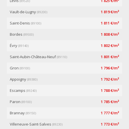
Levis
1 825 €/m²
(89520)
Vault-de-Lugny
1 819 €/m²
(89200)
Saint-Denis
1 811 €/m²
(89100)
Bordes
1 808 €/m²
(89500)
Évry
1 802 €/m²
(89140)
Saint-Aubin-Château-Neuf
1 801 €/m²
(89110)
Gron
1 796 €/m²
(89100)
Appoigny
1 792 €/m²
(89380)
Escamps
1 788 €/m²
(89240)
Paron
1 785 €/m²
(89100)
Brannay
1 777 €/m²
(89150)
Villeneuve-Saint-Salves
1 773 €/m²
(89230)