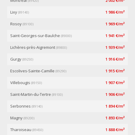
Montréal
2 002 €/m²
(89420)
Lixy
1 986 €/m²
(89140)
Rosoy
1 969 €/m²
(89100)
Saint-Georges-sur-Baulche
1 941 €/m²
(89000)
Lichères-près-Aigremont
1 939 €/m²
(89800)
Gurgy
1 916 €/m²
(89250)
Escolives-Sainte-Camille
1 915 €/m²
(89290)
Villebougis
1 907 €/m²
(89150)
Saint-Martin-du-Tertre
1 906 €/m²
(89100)
Serbonnes
1 894 €/m²
(89140)
Magny
1 893 €/m²
(89200)
Tharoiseau
1 888 €/m²
(89450)