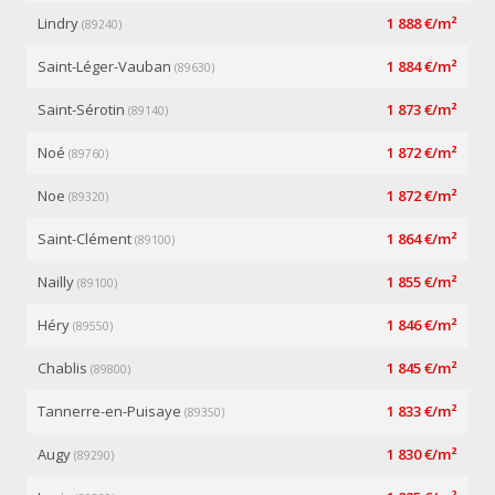
Lindry
1 888 €/m²
(89240)
Saint-Léger-Vauban
1 884 €/m²
(89630)
Saint-Sérotin
1 873 €/m²
(89140)
Noé
1 872 €/m²
(89760)
Noe
1 872 €/m²
(89320)
Saint-Clément
1 864 €/m²
(89100)
Nailly
1 855 €/m²
(89100)
Héry
1 846 €/m²
(89550)
Chablis
1 845 €/m²
(89800)
Tannerre-en-Puisaye
1 833 €/m²
(89350)
Augy
1 830 €/m²
(89290)