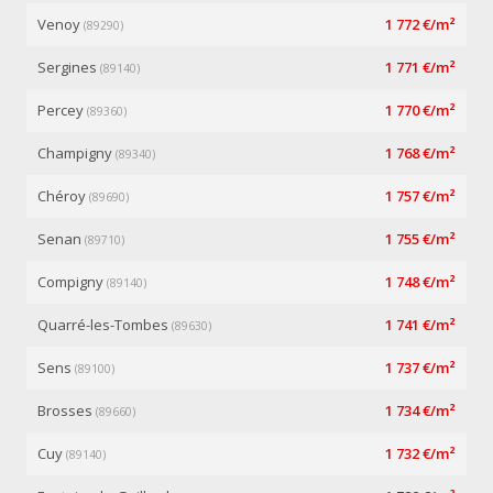
Venoy
1 772 €/m²
(89290)
Sergines
1 771 €/m²
(89140)
Percey
1 770 €/m²
(89360)
Champigny
1 768 €/m²
(89340)
Chéroy
1 757 €/m²
(89690)
Senan
1 755 €/m²
(89710)
Compigny
1 748 €/m²
(89140)
Quarré-les-Tombes
1 741 €/m²
(89630)
Sens
1 737 €/m²
(89100)
Brosses
1 734 €/m²
(89660)
Cuy
1 732 €/m²
(89140)