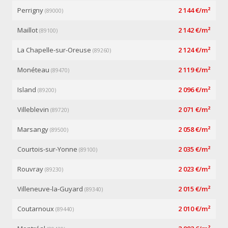
Perrigny
2 144 €/m²
(89000)
Maillot
2 142 €/m²
(89100)
La Chapelle-sur-Oreuse
2 124 €/m²
(89260)
Monéteau
2 119 €/m²
(89470)
Island
2 096 €/m²
(89200)
Villeblevin
2 071 €/m²
(89720)
Marsangy
2 058 €/m²
(89500)
Courtois-sur-Yonne
2 035 €/m²
(89100)
Rouvray
2 023 €/m²
(89230)
Villeneuve-la-Guyard
2 015 €/m²
(89340)
Coutarnoux
2 010 €/m²
(89440)