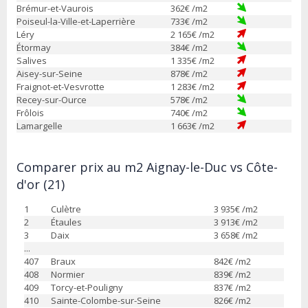
Brémur-et-Vaurois
362
€ /m2
Poiseul-la-Ville-et-Laperrière
733
€ /m2
Léry
2 165
€ /m2
Étormay
384
€ /m2
Salives
1 335
€ /m2
Aisey-sur-Seine
878
€ /m2
Fraignot-et-Vesvrotte
1 283
€ /m2
Recey-sur-Ource
578
€ /m2
Frôlois
740
€ /m2
Lamargelle
1 663
€ /m2
Comparer prix au m2 Aignay-le-Duc vs Côte-
d'or (21)
1
Culètre
3 935
€ /m2
2
Étaules
3 913
€ /m2
3
Daix
3 658
€ /m2
...
407
Braux
842
€ /m2
408
Normier
839
€ /m2
409
Torcy-et-Pouligny
837
€ /m2
410
Sainte-Colombe-sur-Seine
826
€ /m2