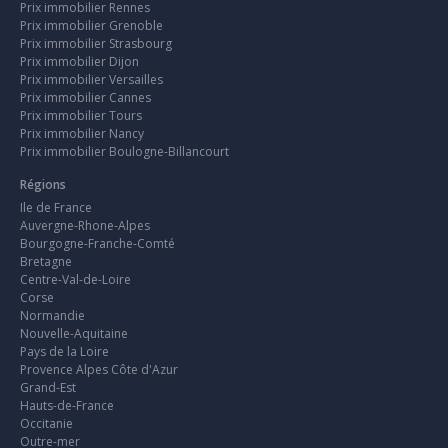
Prix immobilier Rennes
Prix immobilier Grenoble
Prix immobilier Strasbourg
Prix immobilier Dijon
Prix immobilier Versailles
Prix immobilier Cannes
Prix immobilier Tours
Prix immobilier Nancy
Prix immobilier Boulogne-Billancourt
Régions
Ile de France
Auvergne-Rhone-Alpes
Bourgogne-Franche-Comté
Bretagne
Centre-Val-de-Loire
Corse
Normandie
Nouvelle-Aquitaine
Pays de la Loire
Provence Alpes Côte d'Azur
Grand-Est
Hauts-de-France
Occitanie
Outre-mer