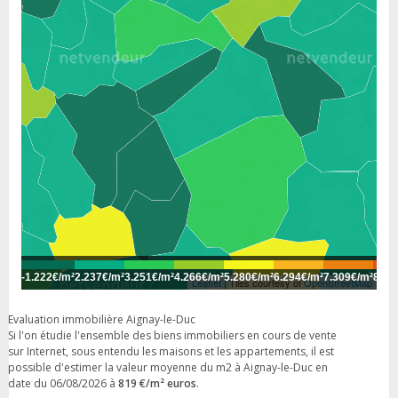
-
1.222€/m²
2.237€/m²
3.251€/m²
4.266€/m²
5.280€/m²
6.294€/m²
7.309€/m²
8.32
Leaflet
| Tiles courtesy of
OpenStreetMap
Evaluation immobilière Aignay-le-Duc
Si l'on étudie l'ensemble des biens immobiliers en cours de vente
sur Internet, sous entendu les maisons et les appartements, il est
possible d'estimer la valeur moyenne du m2 à Aignay-le-Duc en
date du 06/08/2026 à
819 €/m² euros
.