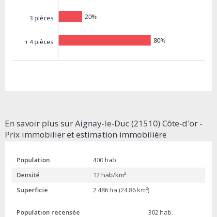
20%
3 pièces
80%
+ 4 pièces
En savoir plus sur Aignay-le-Duc (21510) Côte-d'or -
Prix immobilier et estimation immobilière
Population
400 hab.
Densité
12 hab/km²
Superficie
2 486 ha (24.86 km²)
Population recensée
302 hab.