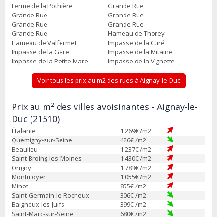
Ferme de la Pothière
Grande Rue
Grande Rue
Grande Rue
Grande Rue
Grande Rue
Grande Rue
Hameau de Thorey
Hameau de Valfermet
Impasse de la Curé
Impasse de la Gare
Impasse de la Mitaine
Impasse de la Petite Mare
Impasse de la Vignette
Voir tous les prix au m2 des rues à Aignay-le-Duc
Prix au m² des villes avoisinantes - Aignay-le-
Duc (21510)
Étalante
1 269
€ /m2
Quemigny-sur-Seine
426
€ /m2
Beaulieu
1 237
€ /m2
Saint-Broing-les-Moines
1 430
€ /m2
Origny
1 783
€ /m2
Montmoyen
1 055
€ /m2
Minot
855
€ /m2
Saint-Germain-le-Rocheux
306
€ /m2
Baigneux-les-Juifs
399
€ /m2
Saint-Marc-sur-Seine
680
€ /m2