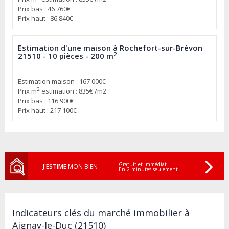
Prix bas : 46 760€
Prix haut : 86 840€
Estimation d'une maison à Rochefort-sur-Brévon
2
21510 - 10 pièces - 200 m
Estimation maison : 167 000€
2
Prix m
estimation : 835€ /m2
Prix bas : 116 900€
Prix haut : 217 100€
Gratuit et Immédiat
J'ESTIME
MON BIEN
En 2 minutes seulement
Indicateurs clés du marché immobilier à
Aignay-le-Duc (21510)