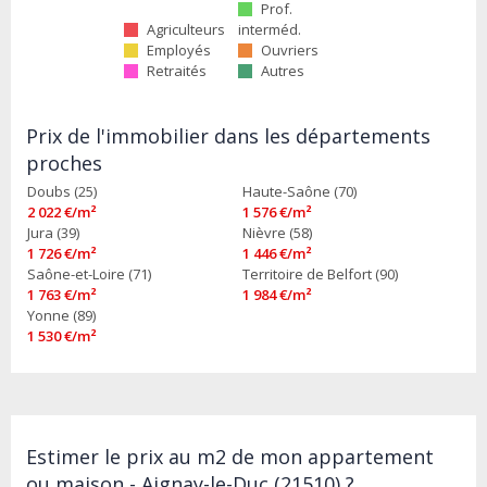
Prof.
Agriculteurs
interméd.
Employés
Ouvriers
Retraités
Autres
Prix de l'immobilier dans les départements
proches
Doubs (25)
Haute-Saône (70)
2 022 €/m²
1 576 €/m²
Jura (39)
Nièvre (58)
1 726 €/m²
1 446 €/m²
Saône-et-Loire (71)
Territoire de Belfort (90)
1 763 €/m²
1 984 €/m²
Yonne (89)
1 530 €/m²
Estimer le prix au m2 de mon appartement
ou maison - Aignay-le-Duc (21510) ?