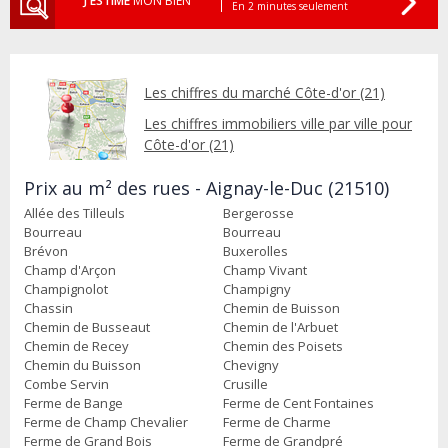
J'ESTIME
MON BIEN
En 2 minutes seulement
Les chiffres du marché Côte-d'or (21)
Les chiffres immobiliers ville par ville pour
Côte-d'or (21)
Prix au m² des rues - Aignay-le-Duc (21510)
Allée des Tilleuls
Bergerosse
Bourreau
Bourreau
Brévon
Buxerolles
Champ d'Arçon
Champ Vivant
Champignolot
Champigny
Chassin
Chemin de Buisson
Chemin de Busseaut
Chemin de l'Arbuet
Chemin de Recey
Chemin des Poisets
Chemin du Buisson
Chevigny
Combe Servin
Crusille
Ferme de Bange
Ferme de Cent Fontaines
Ferme de Champ Chevalier
Ferme de Charme
Ferme de Grand Bois
Ferme de Grandpré