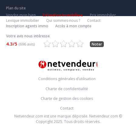
Plan du site
Vendre mon bien
Estimation Immobiliere
Prix immobilier
Lexique immobilier
Qui sommes-nous ?
Contact
Inscription agents immo
Accès à mon compte
Votre avis nous intéresse
4.3/5
(696 avis)
Noter
Conditions générales d’utilisation
Charte de confidentialité
Charte de gestion des cookies
Contact
Netvendeur.com est une marque déposée. Netvendeur.com ©
Copyright 2025. Tous droits réservés.