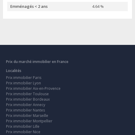
Emménagés < 2 ans
4.64 %
Prix du marché immobilier en France
Localités
Prix immobilier Paris
Prix immobilier Lyon
Prix immobilier Aix-en-Provence
Prix immobilier Toulouse
Prix immobilier Bordeaux
Prix immobilier Annecy
Prix immobilier Nantes
Prix immobilier Marseille
Prix immobilier Montpellier
Prix immobilier Lille
Prix immobilier Nice