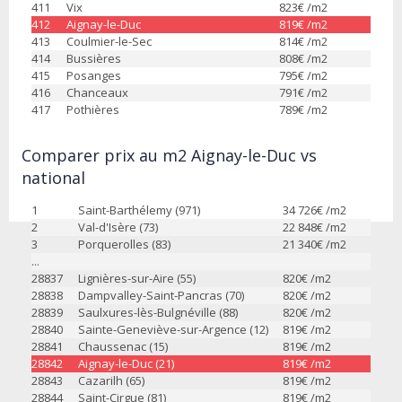
411
Vix
823
€ /m2
412
Aignay-le-Duc
819
€ /m2
413
Coulmier-le-Sec
814
€ /m2
414
Bussières
808
€ /m2
415
Posanges
795
€ /m2
416
Chanceaux
791
€ /m2
417
Pothières
789
€ /m2
Comparer prix au m2 Aignay-le-Duc vs
national
1
Saint-Barthélemy (971)
34 726
€ /m2
2
Val-d'Isère (73)
22 848
€ /m2
3
Porquerolles (83)
21 340
€ /m2
...
28837
Lignières-sur-Aire (55)
820
€ /m2
28838
Dampvalley-Saint-Pancras (70)
820
€ /m2
28839
Saulxures-lès-Bulgnéville (88)
820
€ /m2
28840
Sainte-Geneviève-sur-Argence (12)
819
€ /m2
28841
Chaussenac (15)
819
€ /m2
28842
Aignay-le-Duc (21)
819
€ /m2
28843
Cazarilh (65)
819
€ /m2
28844
Saint-Cirgue (81)
819
€ /m2