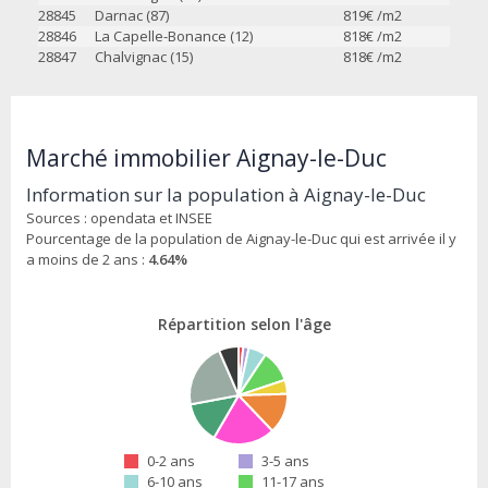
28845
Darnac (87)
819
€ /m2
28846
La Capelle-Bonance (12)
818
€ /m2
28847
Chalvignac (15)
818
€ /m2
Marché immobilier Aignay-le-Duc
Information sur la population à Aignay-le-Duc
Sources : opendata et INSEE
Pourcentage de la population de Aignay-le-Duc qui est arrivée il y
a moins de 2 ans :
4.64%
Répartition selon l'âge
0-2 ans
3-5 ans
6-10 ans
11-17 ans