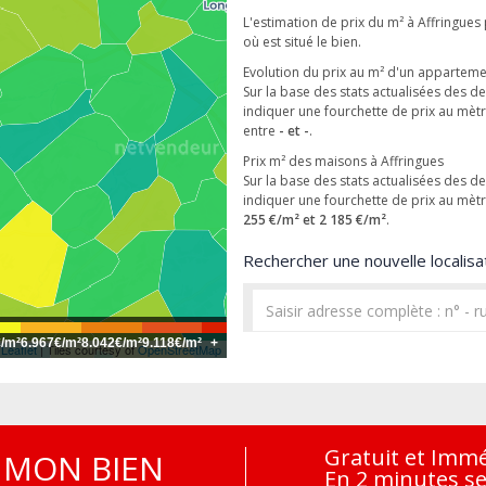
L'estimation de prix du m² à Affringues
où est situé le bien.
Evolution du prix au m² d'un appartem
Sur la base des stats actualisées des 
indiquer une fourchette de prix au mè
entre
- et -
.
Prix m² des maisons à Affringues
Sur la base des stats actualisées des 
indiquer une fourchette de prix au mè
255 €/m² et 2 185 €/m²
.
Rechercher une nouvelle localisat
€/m²
6.967€/m²
8.042€/m²
9.118€/m²
+
Leaflet
| Tiles courtesy of
OpenStreetMap
Gratuit et Imm
MON BIEN
En 2 minutes s