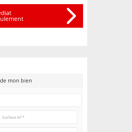
diat
eulement
 de mon bien