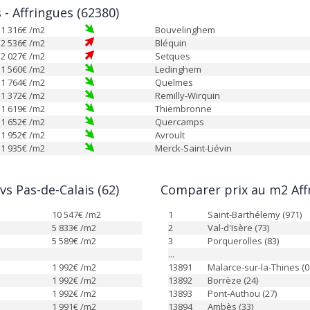
 - Affringues (62380)
1 316
€ /m2
Bouvelinghem
2 536
€ /m2
Bléquin
2 027
€ /m2
Setques
1 560
€ /m2
Ledinghem
1 764
€ /m2
Quelmes
1 372
€ /m2
Remilly-Wirquin
1 619
€ /m2
Thiembronne
1 652
€ /m2
Quercamps
1 952
€ /m2
Avroult
1 935
€ /m2
Merck-Saint-Liévin
s Pas-de-Calais (62)
Comparer prix au m2 Affr
10 547
€ /m2
1
Saint-Barthélemy (971)
5 833
€ /m2
2
Val-d'Isère (73)
5 589
€ /m2
3
Porquerolles (83)
...
1 992
€ /m2
13891
Malarce-sur-la-Thines (0
1 992
€ /m2
13892
Borrèze (24)
1 992
€ /m2
13893
Pont-Authou (27)
1 991
€ /m2
13894
Ambès (33)