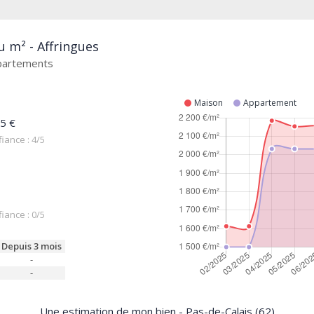
u m² - Affringues
ppartements
Maison
Appartement
5 €
iance : 4/5
iance : 0/5
Depuis 3 mois
-
-
Une estimation de mon bien - Pas-de-Calais (62)