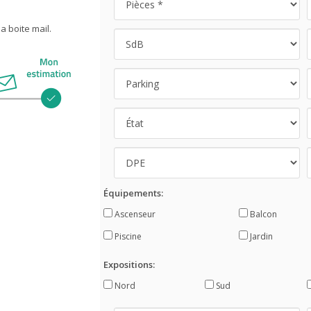
 boite mail.
Équipements:
Ascenseur
Balcon
Piscine
Jardin
Expositions:
Nord
Sud