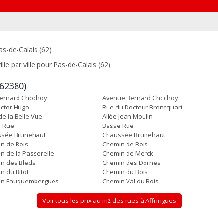
as-de-Calais (62)
ille par ville pour Pas-de-Calais (62)
(62380)
ernard Chochoy
Avenue Bernard Chochoy
ictor Hugo
Rue du Docteur Broncquart
de la Belle Vue
Allée Jean Moulin
 Rue
Basse Rue
sée Brunehaut
Chaussée Brunehaut
n de Bois
Chemin de Bois
n de la Passerelle
Chemin de Merck
n des Bleds
Chemin des Dornes
n du Bitot
Chemin du Bois
in Fauquembergues
Chemin Val du Bois
Voir tous les prix au m2 des rues à Affringues