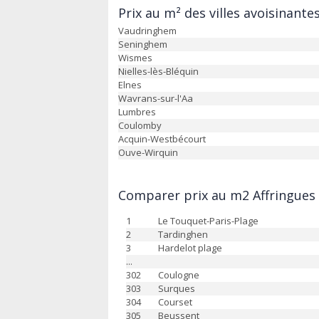
Prix au m² des villes avoisinantes
Vaudringhem
Seninghem
Wismes
Nielles-lès-Bléquin
Elnes
Wavrans-sur-l'Aa
Lumbres
Coulomby
Acquin-Westbécourt
Ouve-Wirquin
Comparer prix au m2 Affringues v
1
Le Touquet-Paris-Plage
2
Tardinghen
3
Hardelot plage
...
302
Coulogne
303
Surques
304
Courset
305
Beussent