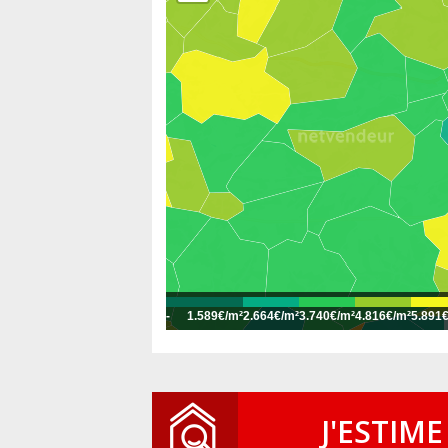
-
1.589€/m²
2.664€/m²
3.740€/m²
4.816€/m²
5.891
J'ESTIME