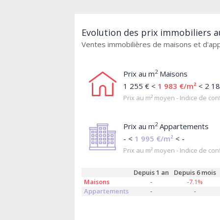
Evolution des prix immobiliers a
Ventes immobilières de maisons et d'a
2
Prix au m
Maisons
1 255 € <
1 983 €/m²
< 2 18
Prix au m² moyen - Indice de conf
2
Prix au m
Appartements
- <
1 995 €/m²
< -
Prix au m² moyen - Indice de conf
Depuis 1 an
Depuis 6 mois
Maisons
-
-7.1%
Appartements
-
-