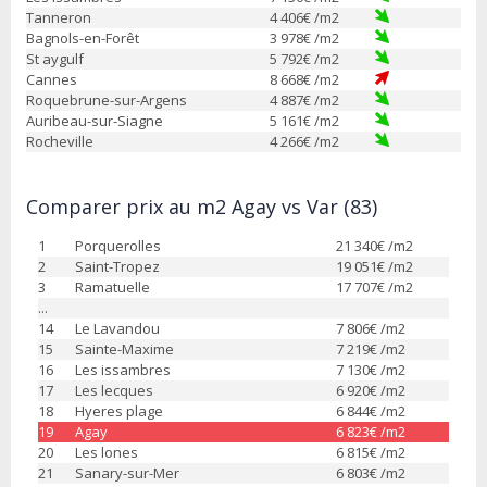
Tanneron
4 406
€ /m2
Bagnols-en-Forêt
3 978
€ /m2
St aygulf
5 792
€ /m2
Cannes
8 668
€ /m2
Roquebrune-sur-Argens
4 887
€ /m2
Auribeau-sur-Siagne
5 161
€ /m2
Rocheville
4 266
€ /m2
Comparer prix au m2 Agay vs Var (83)
1
Porquerolles
21 340
€ /m2
2
Saint-Tropez
19 051
€ /m2
3
Ramatuelle
17 707
€ /m2
...
14
Le Lavandou
7 806
€ /m2
15
Sainte-Maxime
7 219
€ /m2
16
Les issambres
7 130
€ /m2
17
Les lecques
6 920
€ /m2
18
Hyeres plage
6 844
€ /m2
19
Agay
6 823
€ /m2
20
Les lones
6 815
€ /m2
21
Sanary-sur-Mer
6 803
€ /m2