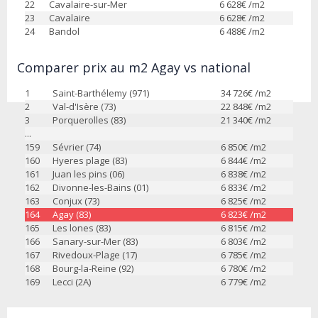
22
Cavalaire-sur-Mer
6 628
€ /m2
23
Cavalaire
6 628
€ /m2
24
Bandol
6 488
€ /m2
Comparer prix au m2 Agay vs national
1
Saint-Barthélemy (971)
34 726
€ /m2
2
Val-d'Isère (73)
22 848
€ /m2
3
Porquerolles (83)
21 340
€ /m2
...
159
Sévrier (74)
6 850
€ /m2
160
Hyeres plage (83)
6 844
€ /m2
161
Juan les pins (06)
6 838
€ /m2
162
Divonne-les-Bains (01)
6 833
€ /m2
163
Conjux (73)
6 825
€ /m2
164
Agay (83)
6 823
€ /m2
165
Les lones (83)
6 815
€ /m2
166
Sanary-sur-Mer (83)
6 803
€ /m2
167
Rivedoux-Plage (17)
6 785
€ /m2
168
Bourg-la-Reine (92)
6 780
€ /m2
169
Lecci (2A)
6 779
€ /m2