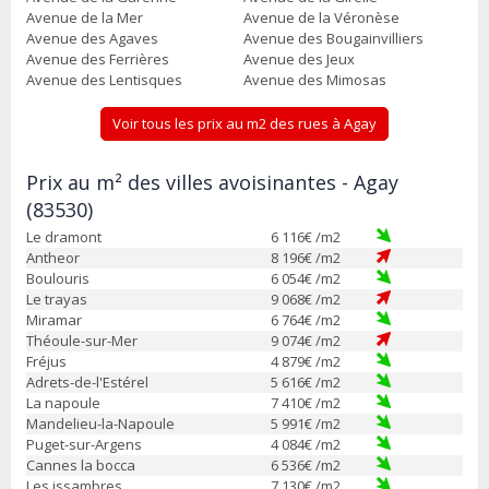
Avenue de la Mer
Avenue de la Véronèse
Avenue des Agaves
Avenue des Bougainvilliers
Avenue des Ferrières
Avenue des Jeux
Avenue des Lentisques
Avenue des Mimosas
Voir tous les prix au m2 des rues à Agay
Prix au m² des villes avoisinantes - Agay
(83530)
Le dramont
6 116
€ /m2
Antheor
8 196
€ /m2
Boulouris
6 054
€ /m2
Le trayas
9 068
€ /m2
Miramar
6 764
€ /m2
Théoule-sur-Mer
9 074
€ /m2
Fréjus
4 879
€ /m2
Adrets-de-l'Estérel
5 616
€ /m2
La napoule
7 410
€ /m2
Mandelieu-la-Napoule
5 991
€ /m2
Puget-sur-Argens
4 084
€ /m2
Cannes la bocca
6 536
€ /m2
Les issambres
7 130
€ /m2