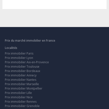
Prix du marché immobilier en France
Localités
Prix immobilier Paris
Prix immobilier Lyon
Prix immobilier Aix-en-Provence
Prix immobilier Toulouse
Prix immobilier Bordeaux
Prix immobilier Annecy
Prix immobilier Nantes
Prix immobilier Marseille
Prix immobilier Montpellier
Prix immobilier Lille
Prix immobilier Nice
Prix immobilier Rennes
Prix immobilier Grenoble