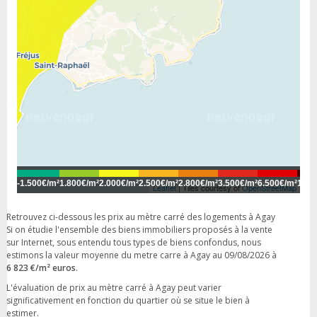
-
1.500€/m²
1.800€/m²
2.000€/m²
2.500€/m²
2.800€/m²
3.500€/m²
6.500€/m²
10.0
Leaflet
| Tiles courtesy of
OpenStreetMap
Retrouvez ci-dessous les prix au mètre carré des logements à Agay
Si on étudie l'ensemble des biens immobiliers proposés à la vente
sur Internet, sous entendu tous types de biens confondus, nous
estimons la valeur moyenne du metre carre à Agay au 09/08/2026 à
6 823 €/m² euros
.
L'évaluation de prix au mètre carré à Agay peut varier
significativement en fonction du quartier où se situe le bien à
estimer.