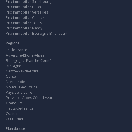
Prix immobilier Strasbourg
Prix immobilier Dijon
Prix immobilier Versailles
Prix immobilier Cannes
Prix immobilier Tours
Prix immobilier Nancy
Prix immobilier Boulogne-Billancourt
Régions
Ile de France
Auvergne-Rhone-Alpes
Bourgogne-Franche-Comté
Bretagne
Centre-Val-de-Loire
Corse
Normandie
Nouvelle-Aquitaine
Pays de la Loire
Provence Alpes Côte d'Azur
Grand-Est
Hauts-de-France
Occitanie
Outre-mer
Plan du site