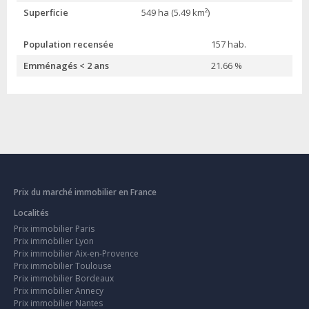
Superficie
549 ha (5.49 km²)
Population recensée
157 hab.
Emménagés < 2 ans
21.66 %
Prix du marché immobilier en France
Localités
Prix immobilier Paris
Prix immobilier Lyon
Prix immobilier Aix-en-Provence
Prix immobilier Toulouse
Prix immobilier Bordeaux
Prix immobilier Annecy
Prix immobilier Nantes