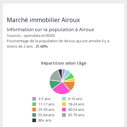
Marché immobilier Airoux
Information sur la population à Airoux
Sources : opendata et INSEE
Pourcentage de la population de Airoux qui est arrivée il y a
moins de 2 ans :
21.66%
Répartition selon l'âge
3-5 ans
6-10 ans
11-17 ans
18-24 ans
25-39 ans
40-54 ans
55-64 ans
65-79 ans
80+ ans