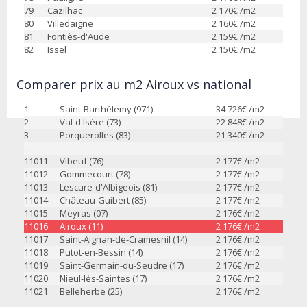
79
Cazilhac
2 170
€ /m2
80
Villedaigne
2 160
€ /m2
81
Fontiès-d'Aude
2 159
€ /m2
82
Issel
2 150
€ /m2
Comparer prix au m2 Airoux vs national
1
Saint-Barthélemy (971)
34 726
€ /m2
2
Val-d'Isère (73)
22 848
€ /m2
3
Porquerolles (83)
21 340
€ /m2
...
11011
Vibeuf (76)
2 177
€ /m2
11012
Gommecourt (78)
2 177
€ /m2
11013
Lescure-d'Albigeois (81)
2 177
€ /m2
11014
Château-Guibert (85)
2 177
€ /m2
11015
Meyras (07)
2 176
€ /m2
11016
Airoux (11)
2 176
€ /m2
11017
Saint-Aignan-de-Cramesnil (14)
2 176
€ /m2
11018
Putot-en-Bessin (14)
2 176
€ /m2
11019
Saint-Germain-du-Seudre (17)
2 176
€ /m2
11020
Nieul-lès-Saintes (17)
2 176
€ /m2
11021
Belleherbe (25)
2 176
€ /m2