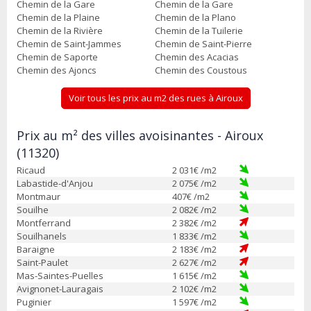
Chemin de la Gare
Chemin de la Gare
Chemin de la Plaine
Chemin de la Plano
Chemin de la Rivière
Chemin de la Tuilerie
Chemin de Saint-Jammes
Chemin de Saint-Pierre
Chemin de Saporte
Chemin des Acacias
Chemin des Ajoncs
Chemin des Coustous
Voir tous les prix au m2 des rues à Airoux
Prix au m² des villes avoisinantes - Airoux
(11320)
Ricaud
2 031
€ /m2
Labastide-d'Anjou
2 075
€ /m2
Montmaur
407
€ /m2
Souilhe
2 082
€ /m2
Montferrand
2 382
€ /m2
Souilhanels
1 833
€ /m2
Baraigne
2 183
€ /m2
Saint-Paulet
2 627
€ /m2
Mas-Saintes-Puelles
1 615
€ /m2
Avignonet-Lauragais
2 102
€ /m2
Puginier
1 597
€ /m2