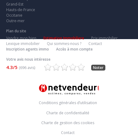
Grand-Est
Hauts-de-France
Occitanie
Outre-mer
Plan du site
Vendre mon bien
Estimation Immobiliere
Prix immobilier
Lexique immobilier
Qui sommes-nous ?
Contact
Inscription agents immo
Accès à mon compte
Votre avis nous intéresse
4.3/5
(696 avis)
Noter
Conditions générales d’utilisation
Charte de confidentialité
Charte de gestion des cookies
Contact