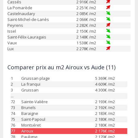
Cassés
2 916
€ /m2
La Pomarède
2 251
€ /m2
Castelnaudary
2 085
€ /m2
Saint-Michel-de-Lanès
2 066
€ /m2
Peyrens
2 282
€ /m2
Issel
2 150
€ /m2
Saint-Félix-Lauragais
2 148
€ /m2
Vaux
1 538
€ /m2
Lux
2 278
€ /m2
Comparer prix au m2 Airoux vs Aude (11)
1
Gruissan plage
5 369
€ /m2
2
La franqui
4 609
€ /m2
3
Gruissan
4 300
€ /m2
...
72
Sainte-Valière
2 193
€ /m2
73
Brunels
2 192
€ /m2
74
Baraigne
2 183
€ /m2
75
Saint-Papoul
2 180
€ /m2
76
Montséret
2 180
€ /m2
77
Airoux
2 176
€ /m2
78
Pauligne
2 170
€ /m2