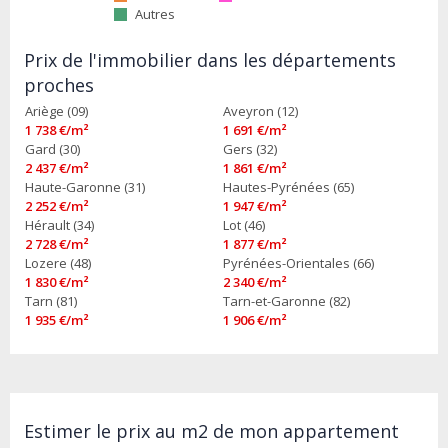
Autres
Prix de l'immobilier dans les départements
proches
Ariège (09)
Aveyron (12)
1 738 €/m²
1 691 €/m²
Gard (30)
Gers (32)
2 437 €/m²
1 861 €/m²
Haute-Garonne (31)
Hautes-Pyrénées (65)
2 252 €/m²
1 947 €/m²
Hérault (34)
Lot (46)
2 728 €/m²
1 877 €/m²
Lozere (48)
Pyrénées-Orientales (66)
1 830 €/m²
2 340 €/m²
Tarn (81)
Tarn-et-Garonne (82)
1 935 €/m²
1 906 €/m²
Estimer le prix au m2 de mon appartement