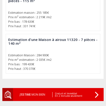
pièces - 115 m
Estimation maison : 255 185€
2
Prix m
estimation : 2 219€ /m2
Prix bas : 178 630€
Prix haut : 331 741€
Estimation d'une Maison à airoux 11320 - 7 pièces -
2
140 m
Estimation Maison : 284 900€
2
Prix m
estimation : 2 035€ /m2
Prix bas : 199 430€
Prix haut : 370 370€
Gratuit et Immédiat
J'ESTIME
MON BIEN
En 2 minutes seulement