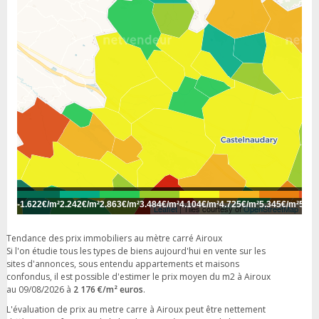
-
1.622€/m²
2.242€/m²
2.863€/m²
3.484€/m²
4.104€/m²
4.725€/m²
5.345€/m²
5.96
Leaflet
| Tiles courtesy of
OpenStreetMap
Tendance des prix immobiliers au mètre carré Airoux
Si l'on étudie tous les types de biens aujourd'hui en vente sur les
sites d'annonces, sous entendu appartements et maisons
confondus, il est possible d'estimer le prix moyen du m2 à Airoux
au 09/08/2026 à
2 176 €/m² euros
.
L'évaluation de prix au metre carre à Airoux peut être nettement