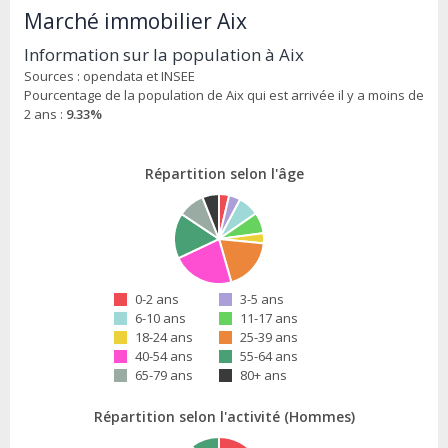
Marché immobilier Aix
Information sur la population à Aix
Sources : opendata et INSEE
Pourcentage de la population de Aix qui est arrivée il y a moins de
2 ans :
9.33%
Répartition selon l'âge
0-2 ans
3-5 ans
6-10 ans
11-17 ans
18-24 ans
25-39 ans
40-54 ans
55-64 ans
65-79 ans
80+ ans
Répartition selon l'activité (Hommes)