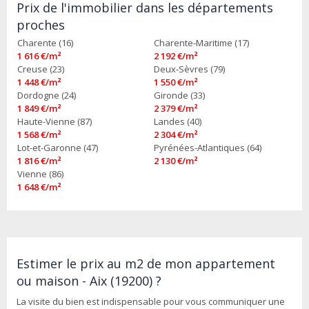
Prix de l'immobilier dans les départements
proches
Charente (16)
Charente-Maritime (17)
1 616 €/m²
2 192 €/m²
Creuse (23)
Deux-Sèvres (79)
1 448 €/m²
1 550 €/m²
Dordogne (24)
Gironde (33)
1 849 €/m²
2 379 €/m²
Haute-Vienne (87)
Landes (40)
1 568 €/m²
2 304 €/m²
Lot-et-Garonne (47)
Pyrénées-Atlantiques (64)
1 816 €/m²
2 130 €/m²
Vienne (86)
1 648 €/m²
Estimer le prix au m2 de mon appartement
ou maison - Aix (19200) ?
La visite du bien est indispensable pour vous communiquer une