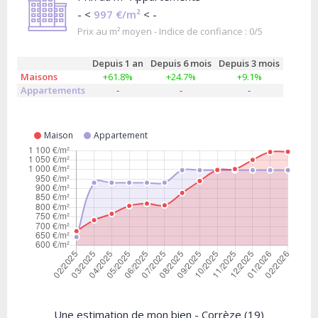
- <
997 €/m²
< -
Prix au m² moyen - Indice de confiance : 0/5
Depuis 1 an
Depuis 6 mois
Depuis 3 mois
Maisons
+61.8%
+24.7%
+9.1%
Appartements
-
-
-
Maison
Appartement
Une estimation de mon bien - Corrèze (19)