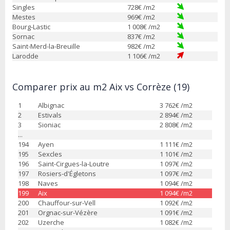
Singles
728
€ /m2
Mestes
969
€ /m2
Bourg-Lastic
1 008
€ /m2
Sornac
837
€ /m2
Saint-Merd-la-Breuille
982
€ /m2
Larodde
1 106
€ /m2
Comparer prix au m2 Aix vs Corrèze (19)
1
Albignac
3 762
€ /m2
2
Estivals
2 894
€ /m2
3
Sioniac
2 808
€ /m2
...
194
Ayen
1 111
€ /m2
195
Sexcles
1 101
€ /m2
196
Saint-Cirgues-la-Loutre
1 097
€ /m2
197
Rosiers-d'Égletons
1 097
€ /m2
198
Naves
1 094
€ /m2
199
Aix
1 094
€ /m2
200
Chauffour-sur-Vell
1 092
€ /m2
201
Orgnac-sur-Vézère
1 091
€ /m2
202
Uzerche
1 082
€ /m2