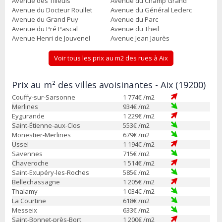
Avenue des Tilleuls
Avenue du Champ Grand
Avenue du Docteur Roullet
Avenue du Général Leclerc
Avenue du Grand Puy
Avenue du Parc
Avenue du Pré Pascal
Avenue du Theil
Avenue Henri de Jouvenel
Avenue Jean Jaurès
Voir tous les prix au m2 des rues à Aix
Prix au m² des villes avoisinantes - Aix (19200)
Couffy-sur-Sarsonne
1 774
€ /m2
Merlines
934
€ /m2
Eygurande
1 229
€ /m2
Saint-Étienne-aux-Clos
553
€ /m2
Monestier-Merlines
679
€ /m2
Ussel
1 194
€ /m2
Savennes
715
€ /m2
Chaveroche
1 514
€ /m2
Saint-Exupéry-les-Roches
585
€ /m2
Bellechassagne
1 205
€ /m2
Thalamy
1 034
€ /m2
La Courtine
618
€ /m2
Messeix
633
€ /m2
Saint-Bonnet-près-Bort
1 200
€ /m2