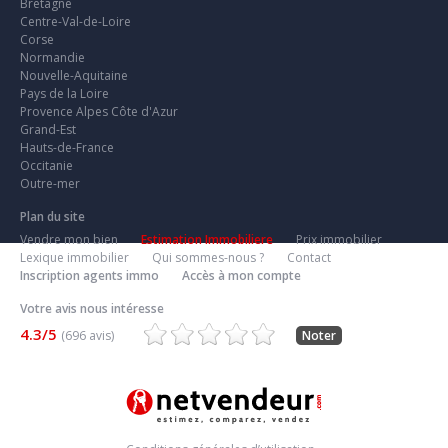
Bretagne
Centre-Val-de-Loire
Corse
Normandie
Nouvelle-Aquitaine
Pays de la Loire
Provence Alpes Côte d'Azur
Grand-Est
Hauts-de-France
Occitanie
Outre-mer
Plan du site
Vendre mon bien
Estimation Immobiliere
Prix immobilier
Lexique immobilier
Qui sommes-nous ?
Contact
Inscription agents immo
Accès à mon compte
Votre avis nous intéresse
4.3/5
(696 avis)
Noter