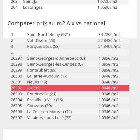
203
Saint-Jal
1 072
€ /m2
204
Lostanges
1 063
€ /m2
Comparer prix au m2 Aix vs national
1
Saint-Barthélemy (971)
34 726
€ /m2
2
Val-d'Isère (73)
22 848
€ /m2
3
Porquerolles (83)
21 340
€ /m2
...
26297
Saint-Georges-d'Annebecq (61)
1 095
€ /m2
26298
Saint-Georges-les-Landes (87)
1 095
€ /m2
26299
Pontaubert (89)
1 095
€ /m2
26300
La Jarrie-Audouin (17)
1 094
€ /m2
26301
Naves (19)
1 094
€ /m2
26302
Aix (19)
1 094
€ /m2
26303
Boudreville (21)
1 094
€ /m2
26304
Preuilly-la-Ville (36)
1 094
€ /m2
26305
Souvans (39)
1 094
€ /m2
26306
La Celle-en-Morvan (71)
1 094
€ /m2
26307
Villaines-sous-Lucé (72)
1 094
€ /m2