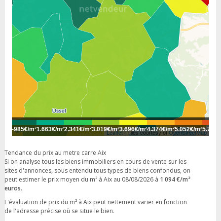
-
985€/m²
1.663€/m²
2.341€/m²
3.019€/m²
3.696€/m²
4.374€/m²
5.052€/m²
5.730€
Leaflet
| Tiles courtesy of
OpenStreetMap
Tendance du prix au metre carre Aix
Si on analyse tous les biens immobiliers en cours de vente sur les
sites d'annonces, sous entendu tous types de biens confondus, on
peut estimer le prix moyen du m² à Aix au 08/08/2026 à
1 094 €/m²
euros
.
L'évaluation de prix du m² à Aix peut nettement varier en fonction
de l'adresse précise où se situe le bien.