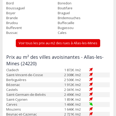
Bord
Boredon
Boussaguel
Boutifare
Boyer
Braguel
Brande
Bridemouches
Brudou
Buffecaille
Buffevent
Bugassou
Bussac
Cales
Voir tous les prix au m2 des rues à Allas-les-Mines
Prix au m² des villes avoisinantes - Allas-les-
Mines (24220)
Cladech
1 872
€ /m2
Saint-Vincent-de-Cosse
2 308
€ /m2
Berbiguières
2 506
€ /m2
Bézenac
1 912
€ /m2
Castels
2 041
€ /m2
Saint-Germain-de-Belvès
2 496
€ /m2
Saint-Cyprien
1 859
€ /m2
Carves
1 466
€ /m2
Mouzens
1 646
€ /m2
Beynac-et-Cazenac
2 721
€ /m2