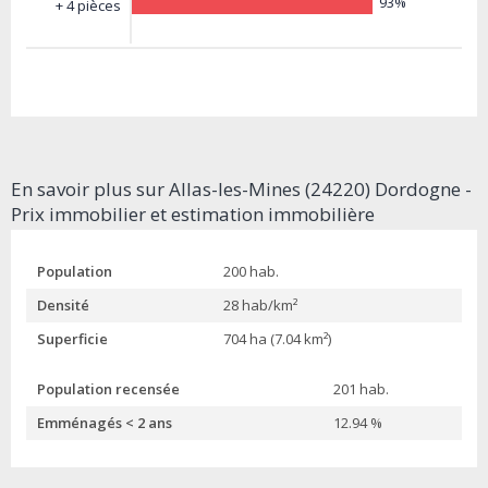
93%
+ 4 pièces
En savoir plus sur Allas-les-Mines (24220) Dordogne -
Prix immobilier et estimation immobilière
Population
200 hab.
Densité
28 hab/km²
Superficie
704 ha (7.04 km²)
Population recensée
201 hab.
Emménagés < 2 ans
12.94 %