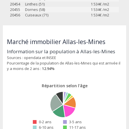
20454
Linthes (51)
1 534
€ /m2
20455
Dornes (58)
1 534
€ /m2
20456
Cuiseaux (71)
1 534
€ /m2
Marché immobilier Allas-les-Mines
Information sur la population à Allas-les-Mines
Sources : opendata et INSEE
Pourcentage de la population de Allas-les-Mines qui est arrivée il
y a moins de 2 ans :
12.94%
Répartition selon l'âge
0-2 ans
3-5 ans
6-10 ans
11-17 ans