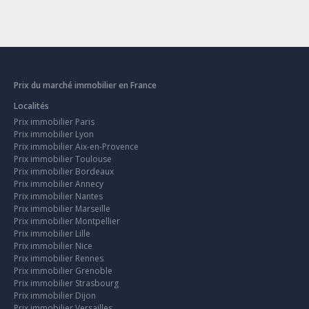
Prix du marché immobilier en France
Localités
Prix immobilier Paris
Prix immobilier Lyon
Prix immobilier Aix-en-Provence
Prix immobilier Toulouse
Prix immobilier Bordeaux
Prix immobilier Annecy
Prix immobilier Nantes
Prix immobilier Marseille
Prix immobilier Montpellier
Prix immobilier Lille
Prix immobilier Nice
Prix immobilier Rennes
Prix immobilier Grenoble
Prix immobilier Strasbourg
Prix immobilier Dijon
Prix immobilier Versailles