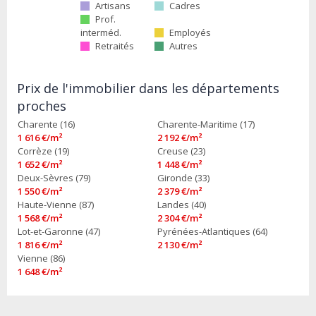
Artisans
Cadres
Prof.
interméd.
Employés
Retraités
Autres
Prix de l'immobilier dans les départements
proches
Charente (16)
Charente-Maritime (17)
1 616 €/m²
2 192 €/m²
Corrèze (19)
Creuse (23)
1 652 €/m²
1 448 €/m²
Deux-Sèvres (79)
Gironde (33)
1 550 €/m²
2 379 €/m²
Haute-Vienne (87)
Landes (40)
1 568 €/m²
2 304 €/m²
Lot-et-Garonne (47)
Pyrénées-Atlantiques (64)
1 816 €/m²
2 130 €/m²
Vienne (86)
1 648 €/m²