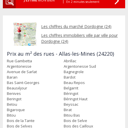
J'ESTIME
MON BIEN
En 2 minutes seulement
Les chiffres du marché Dordogne (24)
Les chiffres immobiliers ville par ville pour
Dordogne (24)
Prix au m² des rues - Allas-les-Mines (24220)
Rue Gambetta
Abrillac
Argentonesse
Argentonesse Sud
Avenue de Sarlat
Bagnegrole
Baran
Bardot
Bas Saint-Georges
Beau Repos
Beauséjour
Belgarrit
Benives
Béringot
Beringot
Béringot Haut
Betou
Beyssac
Bigaroque
Birat
Bitou
Bitou Bas
Bois de la Tante
Bois de Selve
Bois de Selves
Bois des Cailloux