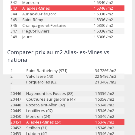
342
Montrem
1 534
€ /m2
343
Allas-les-Mines
1 534
€ /m2
344
Auriac-du-Périgord
1 533
€ /m2
345
Saint-Rémy
1 533
€ /m2
346
Champagne-et-Fontaine
1 533
€ /m2
347
Piégut-Pluviers
1 533
€ /m2
348
Jaure
1 530
€ /m2
Comparer prix au m2 Allas-les-Mines vs
national
1
Saint-Barthélemy (971)
34 726
€ /m2
2
Val-d'Isère (73)
22 848
€ /m2
3
Porquerolles (83)
21 340
€ /m2
...
20446
Nayemont-les-Fosses (88)
1 535
€ /m2
20447
Couthures sur garonne (47)
1 535
€ /m2
20448
Rozet-Saint-Albin (02)
1 534
€ /m2
20449
Lentillères (07)
1 534
€ /m2
20450
Montrem (24)
1 534
€ /m2
20451
Allas-les-Mines (24)
1 534
€ /m2
20452
Seilhan (31)
1 534
€ /m2
20453
Lubbon (40)
1 534
€ /m2