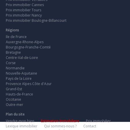
Prix immobilier Cannes
Prix immobilier Tours
Prix immobilier Nancy
Prix immobilier Boulogne-Billancourt
Régions
Ile de France
Auvergne-Rhone-Alpes
Bourgogne-Franche-Comté
Bretagne
Centre-Val-de-Loire
Corse
Normandie
Nouvelle-Aquitaine
Pays de la Loire
Provence Alpes Côte d'Azur
Grand-Est
Hauts-de-France
Occitanie
Outre-mer
Plan du site
Vendre mon bien
Estimation Immobiliere
Prix immobilier
Lexique immobilier
Qui sommes-nous ?
Contact