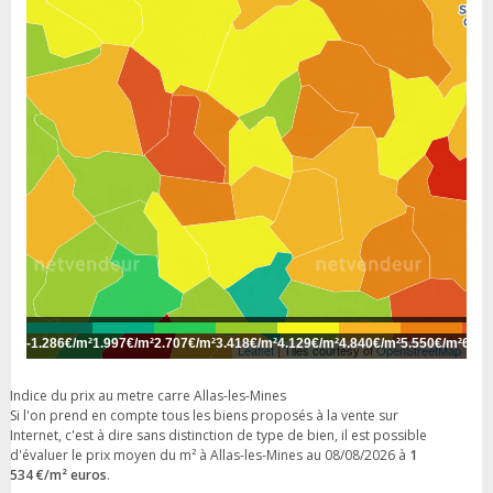
-
1.286€/m²
1.997€/m²
2.707€/m²
3.418€/m²
4.129€/m²
4.840€/m²
5.550€/m²
6.26
Leaflet
| Tiles courtesy of
OpenStreetMap
Indice du prix au metre carre Allas-les-Mines
Si l'on prend en compte tous les biens proposés à la vente sur
Internet, c'est à dire sans distinction de type de bien, il est possible
d'évaluer le prix moyen du m² à Allas-les-Mines au 08/08/2026 à
1
534 €/m² euros
.