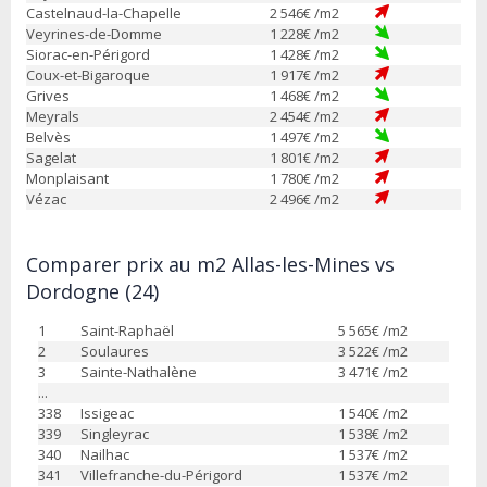
Castelnaud-la-Chapelle
2 546
€ /m2
Veyrines-de-Domme
1 228
€ /m2
Siorac-en-Périgord
1 428
€ /m2
Coux-et-Bigaroque
1 917
€ /m2
Grives
1 468
€ /m2
Meyrals
2 454
€ /m2
Belvès
1 497
€ /m2
Sagelat
1 801
€ /m2
Monplaisant
1 780
€ /m2
Vézac
2 496
€ /m2
Comparer prix au m2 Allas-les-Mines vs
Dordogne (24)
1
Saint-Raphaël
5 565
€ /m2
2
Soulaures
3 522
€ /m2
3
Sainte-Nathalène
3 471
€ /m2
...
338
Issigeac
1 540
€ /m2
339
Singleyrac
1 538
€ /m2
340
Nailhac
1 537
€ /m2
341
Villefranche-du-Périgord
1 537
€ /m2