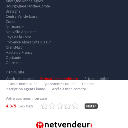
Auvergne-Rhone-Alpes
Bourgogne-Franche-Comté
Bretagne
Centre-Val-de-Loire
Corse
Normandie
Nouvelle-Aquitaine
Pays de la Loire
Provence Alpes Côte d'Azur
Grand-Est
Hauts-de-France
Occitanie
Outre-mer
Plan du site
Vendre mon bien
Estimation Immobiliere
Prix immobilier
Lexique immobilier
Qui sommes-nous ?
Contact
Inscription agents immo
Accès à mon compte
Votre avis nous intéresse
4.3/5
(696 avis)
Noter