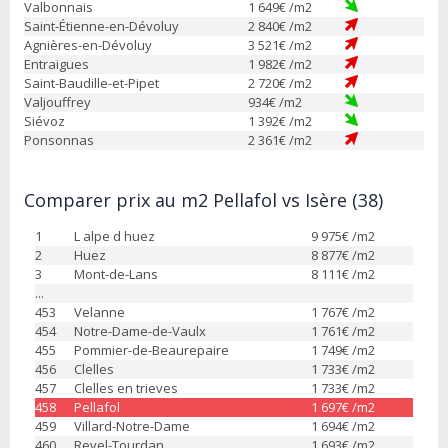
Valbonnais
1 649
€ /m2
Saint-Étienne-en-Dévoluy
2 840
€ /m2
Agnières-en-Dévoluy
3 521
€ /m2
Entraigues
1 982
€ /m2
Saint-Baudille-et-Pipet
2 720
€ /m2
Valjouffrey
934
€ /m2
Siévoz
1 392
€ /m2
Ponsonnas
2 361
€ /m2
Comparer prix au m2 Pellafol vs Isère (38)
1
L alpe d huez
9 975
€ /m2
2
Huez
8 877
€ /m2
3
Mont-de-Lans
8 111
€ /m2
...
453
Velanne
1 767
€ /m2
454
Notre-Dame-de-Vaulx
1 761
€ /m2
455
Pommier-de-Beaurepaire
1 749
€ /m2
456
Clelles
1 733
€ /m2
457
Clelles en trieves
1 733
€ /m2
458
Pellafol
1 697
€ /m2
459
Villard-Notre-Dame
1 694
€ /m2
460
Revel-Tourdan
1 693
€ /m2