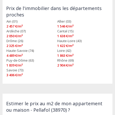
Prix de l'immobilier dans les départements
proches
Ain (01)
Allier (03)
2 457 €/m²
1 546 €/m²
Ardèche (07)
Cantal (15)
2 050 €/m²
1 638 €/m²
Drôme (26)
Haute-Loire (43)
2 325 €/m²
1 622 €/m²
Haute-Savoie (74)
Loire (42)
4 489 €/m²
1 863 €/m²
Puy-de-Dôme (63)
Rhône (69)
1 839 €/m²
2 904 €/m²
Savoie (73)
3 406 €/m²
Estimer le prix au m2 de mon appartement
ou maison - Pellafol (38970) ?