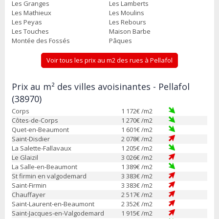
Les Granges
Les Lamberts
Les Mathieux
Les Moulins
Les Peyas
Les Rebours
Les Touches
Maison Barbe
Montée des Fossés
Pâques
Voir tous les prix au m2 des rues à Pellafol
Prix au m² des villes avoisinantes - Pellafol
(38970)
Corps
1 172
€ /m2
Côtes-de-Corps
1 270
€ /m2
Quet-en-Beaumont
1 601
€ /m2
Saint-Disdier
2 078
€ /m2
La Salette-Fallavaux
1 205
€ /m2
Le Glaizil
3 026
€ /m2
La Salle-en-Beaumont
1 389
€ /m2
St firmin en valgodemard
3 383
€ /m2
Saint-Firmin
3 383
€ /m2
Chauffayer
2 517
€ /m2
Saint-Laurent-en-Beaumont
2 352
€ /m2
Saint-Jacques-en-Valgodemard
1 915
€ /m2