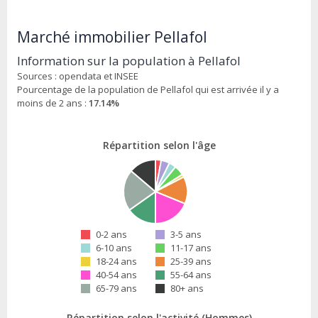
Marché immobilier Pellafol
Information sur la population à Pellafol
Sources : opendata et INSEE
Pourcentage de la population de Pellafol qui est arrivée il y a
moins de 2 ans :
17.14%
Répartition selon l'âge
0-2 ans
3-5 ans
6-10 ans
11-17 ans
18-24 ans
25-39 ans
40-54 ans
55-64 ans
65-79 ans
80+ ans
Répartition selon l'activité (Hommes)