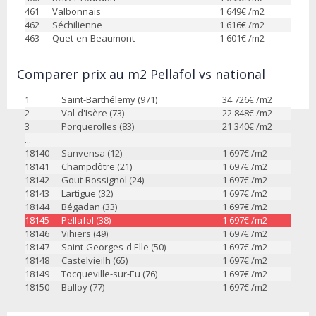
461
Valbonnais
1 649
€ /m2
462
Séchilienne
1 616
€ /m2
463
Quet-en-Beaumont
1 601
€ /m2
Comparer prix au m2 Pellafol vs national
1
Saint-Barthélemy (971)
34 726
€ /m2
2
Val-d'Isère (73)
22 848
€ /m2
3
Porquerolles (83)
21 340
€ /m2
...
18140
Sanvensa (12)
1 697
€ /m2
18141
Champdôtre (21)
1 697
€ /m2
18142
Gout-Rossignol (24)
1 697
€ /m2
18143
Lartigue (32)
1 697
€ /m2
18144
Bégadan (33)
1 697
€ /m2
18145
Pellafol (38)
1 697
€ /m2
18146
Vihiers (49)
1 697
€ /m2
18147
Saint-Georges-d'Elle (50)
1 697
€ /m2
18148
Castelvieilh (65)
1 697
€ /m2
18149
Tocqueville-sur-Eu (76)
1 697
€ /m2
18150
Balloy (77)
1 697
€ /m2