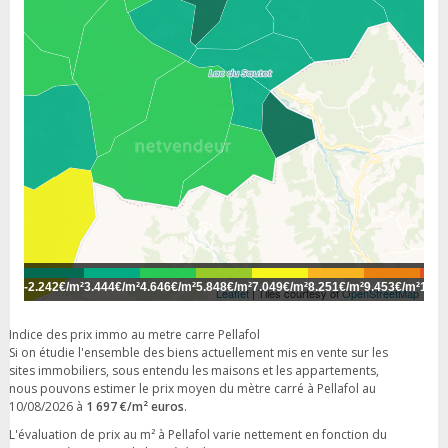
-
2.242€/m²
3.444€/m²
4.646€/m²
5.848€/m²
7.049€/m²
8.251€/m²
9.453€/m²
10.6
Leaflet
| Tiles courtesy of
OpenStreetMap
Indice des prix immo au metre carre Pellafol
Si on étudie l'ensemble des biens actuellement mis en vente sur les
sites immobiliers, sous entendu les maisons et les appartements,
nous pouvons estimer le prix moyen du mètre carré à Pellafol au
10/08/2026 à
1 697 €/m² euros
.
L'évaluation de prix au m² à Pellafol varie nettement en fonction du