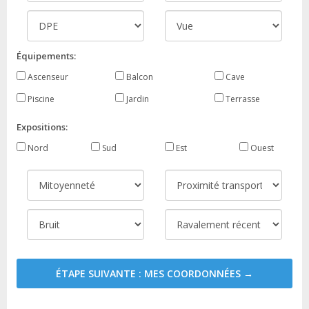
Équipements:
Ascenseur
Balcon
Cave
Piscine
Jardin
Terrasse
Expositions:
Nord
Sud
Est
Ouest
ÉTAPE SUIVANTE : MES COORDONNÉES →