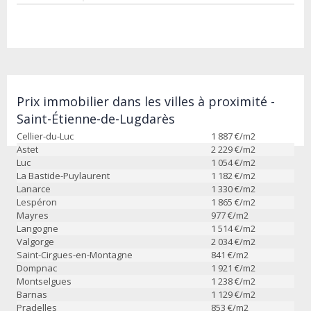
Prix immobilier dans les villes à proximité -
Saint-Étienne-de-Lugdarès
Cellier-du-Luc
1 887
€/m2
Astet
2 229
€/m2
Luc
1 054
€/m2
La Bastide-Puylaurent
1 182
€/m2
Lanarce
1 330
€/m2
Lespéron
1 865
€/m2
Mayres
977
€/m2
Langogne
1 514
€/m2
Valgorge
2 034
€/m2
Saint-Cirgues-en-Montagne
841
€/m2
Dompnac
1 921
€/m2
Montselgues
1 238
€/m2
Barnas
1 129
€/m2
Pradelles
853
€/m2