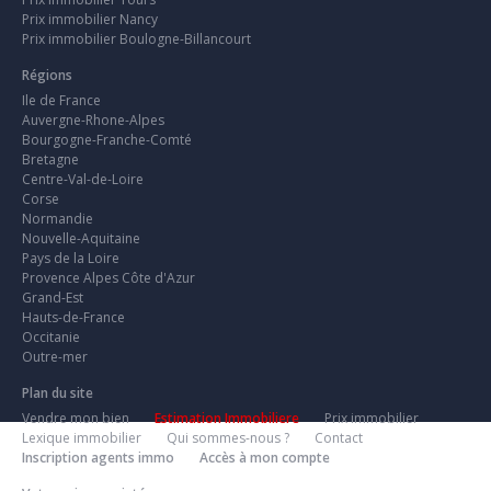
Prix immobilier Nancy
Prix immobilier Boulogne-Billancourt
Régions
Ile de France
Auvergne-Rhone-Alpes
Bourgogne-Franche-Comté
Bretagne
Centre-Val-de-Loire
Corse
Normandie
Nouvelle-Aquitaine
Pays de la Loire
Provence Alpes Côte d'Azur
Grand-Est
Hauts-de-France
Occitanie
Outre-mer
Plan du site
Vendre mon bien
Estimation Immobiliere
Prix immobilier
Lexique immobilier
Qui sommes-nous ?
Contact
Inscription agents immo
Accès à mon compte