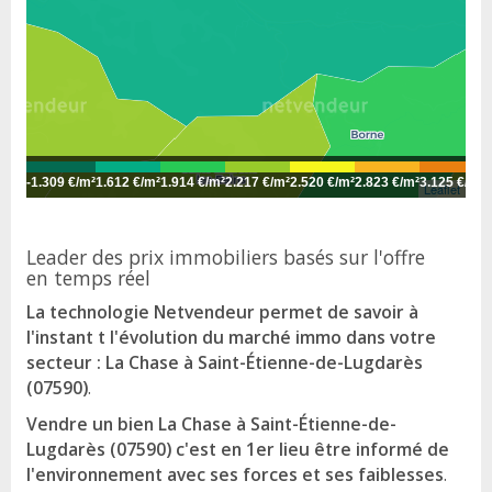
-
1.309 €/m²
1.612 €/m²
1.914 €/m²
2.217 €/m²
2.520 €/m²
2.823 €/m²
3.125 €/m²
3
Leaflet
Leader des prix immobiliers basés sur l'offre
en temps réel
La technologie Netvendeur permet de savoir à
l'instant t l'évolution du marché immo dans votre
secteur : La Chase à Saint-Étienne-de-Lugdarès
(07590)
.
Vendre un bien La Chase à Saint-Étienne-de-
Lugdarès (07590) c'est en 1er lieu être informé de
l'environnement avec ses forces et ses faiblesses
.