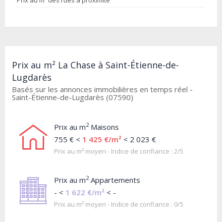
Prix au m² des rues à proximité
Prix au m² La Chase à Saint-Étienne-de-
Lugdarès
Basés sur les annonces immobilières en temps réel -
Saint-Étienne-de-Lugdarès (07590)
2
Prix au m
Maisons
755 € <
1 425 €/m²
< 2 023 €
Prix au m² moyen - Indice de confiance : 2/5
2
Prix au m
Appartements
- <
1 622 €/m²
< -
Prix au m² moyen - Indice de confiance : 0/5