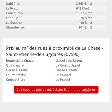
Sablières
2 363
€/m2
Le Roux
613
€/m2
Coucouron
1 577
€/m2
Laboule
1 976
€/m2
La Souche
1 410
€/m2
Chaudeyrac
1 301
€/m2
Prix au m² des rues à proximité de La Chase -
Saint-Étienne-de-Lugdarès (07590)
Route de la Chaze
Gaselle du Milieu
Quinchayre
La Croix d'Appel
Haute Gaselle
Basse Gaselle
Fourmarèche
Le Huadel
Combe Brun
Le Pradel
Voir tous les prix au m2 à Saint-Étienne-de-Lugdarès