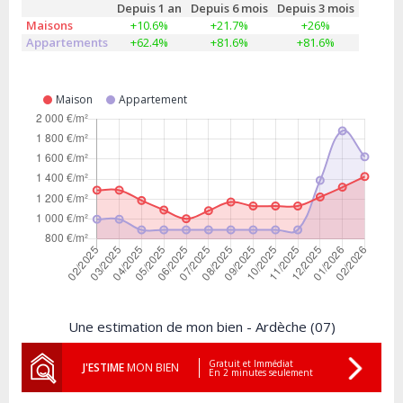
Depuis 1 an
Depuis 6 mois
Depuis 3 mois
Maisons
+10.6%
+21.7%
+26%
Appartements
+62.4%
+81.6%
+81.6%
Maison
Appartement
Une estimation de mon bien - Ardèche (07)
Gratuit et Immédiat
J'ESTIME
MON BIEN
En 2 minutes seulement