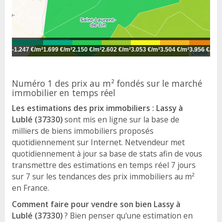
-
1.247 €/m²
1.699 €/m²
2.150 €/m²
2.602 €/m²
3.053 €/m²
3.504 €/m²
3.956 €/m²
4
Leaflet
Numéro 1 des prix au m² fondés sur le marché
immobilier en temps réel
Les estimations des prix immobiliers : Lassy à
Lublé (37330)
sont mis en ligne sur la base de
milliers de biens immobiliers proposés
quotidiennement sur Internet. Netvendeur met
quotidiennement à jour sa base de stats afin de vous
transmettre des estimations en temps réel 7 jours
sur 7 sur les tendances des prix immobiliers au m²
en France.
Comment faire pour vendre son bien Lassy à
Lublé (37330)
? Bien penser qu'une estimation en