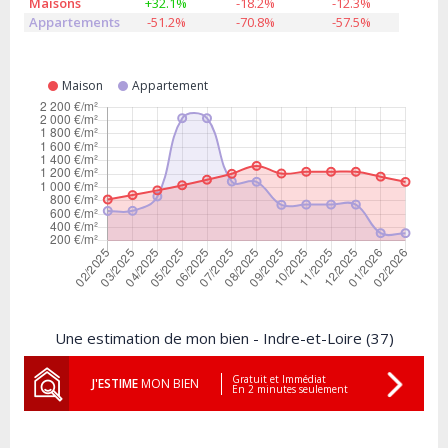
Maisons
+32.1%
-18.2%
-12.3%
Appartements
-51.2%
-70.8%
-57.5%
Maison
Appartement
Une estimation de mon bien - Indre-et-Loire (37)
Gratuit et Immédiat
J'ESTIME
MON BIEN
En 2 minutes seulement