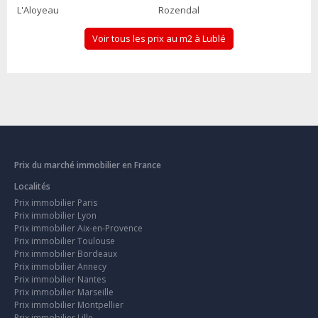
L'Aloyeau
Rozendal
Voir tous les prix au m2 à Lublé
Prix du marché immobilier en France
Localités
Prix immobilier Paris
Prix immobilier Lyon
Prix immobilier Aix-en-Provence
Prix immobilier Toulouse
Prix immobilier Bordeaux
Prix immobilier Annecy
Prix immobilier Nantes
Prix immobilier Marseille
Prix immobilier Montpellier
Prix immobilier Lille