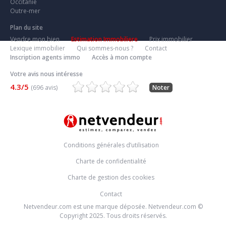
Occitanie
Outre-mer
Plan du site
Vendre mon bien
Estimation Immobiliere
Prix immobilier
Lexique immobilier
Qui sommes-nous ?
Contact
Inscription agents immo
Accès à mon compte
Votre avis nous intéresse
4.3/5
(696 avis)
Noter
Conditions générales d’utilisation
Charte de confidentialité
Charte de gestion des cookies
Contact
Netvendeur.com est une marque déposée. Netvendeur.com ©
Copyright 2025. Tous droits réservés.