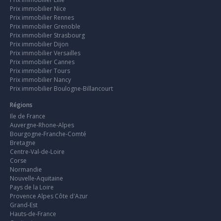
Prix immobilier Nice
Prix immobilier Rennes
Prix immobilier Grenoble
Prix immobilier Strasbourg
Prix immobilier Dijon
Prix immobilier Versailles
Prix immobilier Cannes
Prix immobilier Tours
Prix immobilier Nancy
Prix immobilier Boulogne-Billancourt
Régions
Ile de France
Auvergne-Rhone-Alpes
Bourgogne-Franche-Comté
Bretagne
Centre-Val-de-Loire
Corse
Normandie
Nouvelle-Aquitaine
Pays de la Loire
Provence Alpes Côte d'Azur
Grand-Est
Hauts-de-France