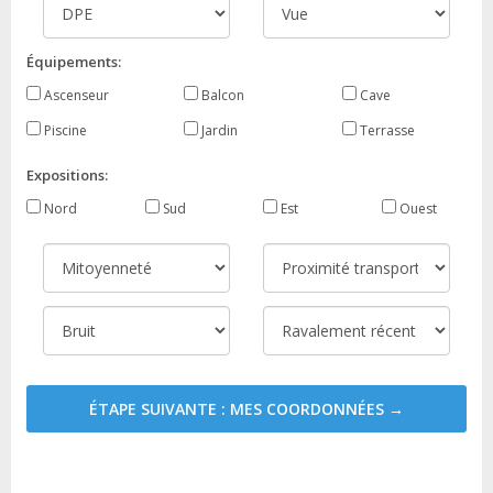
Équipements:
Ascenseur
Balcon
Cave
Piscine
Jardin
Terrasse
Expositions:
Nord
Sud
Est
Ouest
ÉTAPE SUIVANTE : MES COORDONNÉES →