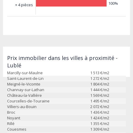
100%
+ 4 pièces
Prix immobilier dans les villes à proximité -
Lublé
Marcilly-sur-Maulne
1 513
€/m2
Saint-Laurent-de-Lin
1 272
€/m2
Meigné-le-Vicomte
1 804
€/m2
Channay-sur-Lathan
1 444
€/m2
Château-la-Vallière
1 569
€/m2
Courcelles-de-Touraine
1 495
€/m2
Villiers-au-Bouin
2 072
€/m2
Broc
1 436
€/m2
Noyant
1 424
€/m2
Rillé
1 355
€/m2
Couesmes
1 309
€/m2