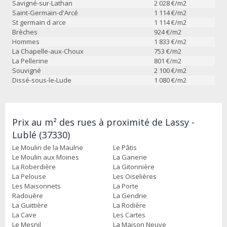
Savigné-sur-Lathan
2 028
€/m2
Saint-Germain-d'Arcé
1 114
€/m2
St germain d arce
1 114
€/m2
Brèches
924
€/m2
Hommes
1 833
€/m2
La Chapelle-aux-Choux
753
€/m2
La Pellerine
801
€/m2
Souvigné
2 100
€/m2
Dissé-sous-le-Lude
1 080
€/m2
Prix au m² des rues à proximité de Lassy -
Lublé (37330)
Le Moulin de la Maulne
Le Pâtis
Le Moulin aux Moines
La Ganerie
La Roberdière
La Gitonnière
La Pelouse
Les Oiselières
Les Maisonnets
La Porte
Radouère
La Gendrie
La Guittière
La Rodière
La Cave
Les Cartes
Le Mesnil
La Maison Neuve