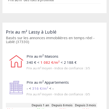
Prix au m² des rues à proximité
Prix au m² Lassy à Lublé
Basés sur les annonces immobilières en temps réel -
Lublé (37330)
2
Prix au m
Maisons
340 € <
1 082 €/m²
< 2 188 €
Prix au m² moyen - Indice de confiance : 3/5
2
Prix au m
Appartements
- <
316 €/m²
< -
Prix au m² moyen - Indice de confiance : 0/5
Depuis 1 an
Depuis 6 mois
Depuis 3 mois