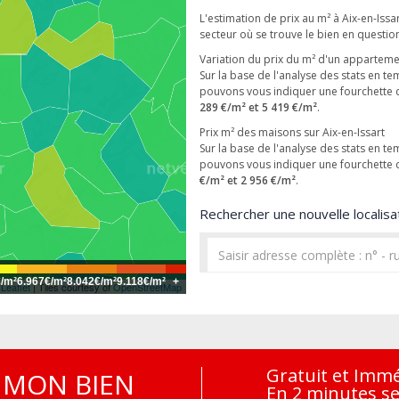
L'estimation de prix au m² à Aix-en-Issa
secteur où se trouve le bien en questio
Variation du prix du m² d'un appartem
Sur la base de l'analyse des stats en t
pouvons vous indiquer une fourchette 
289 €/m² et 5 419 €/m²
.
Prix m² des maisons sur Aix-en-Issart
Sur la base de l'analyse des stats en t
pouvons vous indiquer une fourchette 
€/m² et 2 956 €/m²
.
Rechercher une nouvelle localisat
€/m²
6.967€/m²
8.042€/m²
9.118€/m²
+
Leaflet
| Tiles courtesy of
OpenStreetMap
Gratuit et Imm
MON BIEN
En 2 minutes s