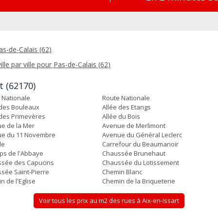
as-de-Calais (62)
ille par ville pour Pas-de-Calais (62)
t (62170)
 Nationale
Route Nationale
 des Bouleaux
Allée des Etangs
 des Primevères
Allée du Bois
e de la Mer
Avenue de Merlimont
e du 11 Novembre
Avenue du Général Leclerc
le
Carrefour du Beaumanoir
s de l'Abbaye
Chaussée Brunehaut
sée des Capucins
Chaussée du Lotissement
sée Saint-Pierre
Chemin Blanc
n de l'Eglise
Chemin de la Briqueterie
Voir tous les prix au m2 des rues à Aix-en-Issart