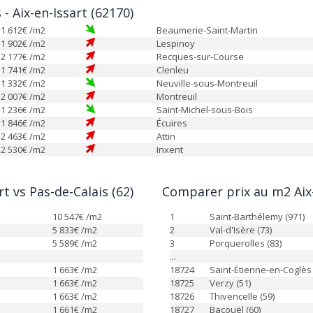
 - Aix-en-Issart (62170)
1 612
€ /m2
Beaumerie-Saint-Martin
1 902
€ /m2
Lespinoy
2 177
€ /m2
Recques-sur-Course
1 741
€ /m2
Clenleu
1 332
€ /m2
Neuville-sous-Montreuil
2 007
€ /m2
Montreuil
1 236
€ /m2
Saint-Michel-sous-Bois
1 846
€ /m2
Écuires
2 463
€ /m2
Attin
2 530
€ /m2
Inxent
t vs Pas-de-Calais (62)
Comparer prix au m2 Aix-
10 547
€ /m2
1
Saint-Barthélemy (971)
5 833
€ /m2
2
Val-d'Isère (73)
5 589
€ /m2
3
Porquerolles (83)
...
1 663
€ /m2
18724
Saint-Étienne-en-Coglès 
1 663
€ /m2
18725
Verzy (51)
1 663
€ /m2
18726
Thivencelle (59)
1 661
€ /m2
18727
Bacouël (60)