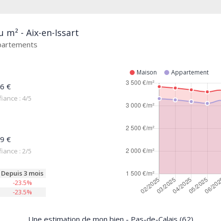
 m² - Aix-en-Issart
ppartements
Maison
Appartement
6 €
iance : 4/5
9 €
iance : 2/5
Depuis 3 mois
-23.5%
-23.5%
Une estimation de mon bien - Pas-de-Calais (62)