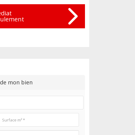
diat
eulement
 de mon bien