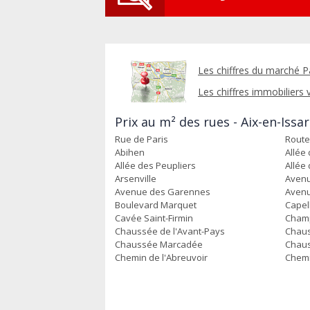
Les chiffres du marché P
Les chiffres immobiliers v
Prix au m² des rues - Aix-en-Issar
Rue de Paris
Route
Abihen
Allée
Allée des Peupliers
Allée
Arsenville
Avenu
Avenue des Garennes
Avenu
Boulevard Marquet
Capel
Cavée Saint-Firmin
Champ
Chaussée de l'Avant-Pays
Chaus
Chaussée Marcadée
Chaus
Chemin de l'Abreuvoir
Chemi