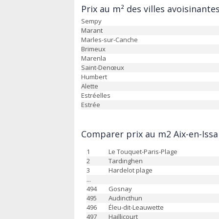
Prix au m² des villes avoisinantes
Sempy
Marant
Marles-sur-Canche
Brimeux
Marenla
Saint-Denœux
Humbert
Alette
Estréelles
Estrée
Comparer prix au m2 Aix-en-Issar
1
Le Touquet-Paris-Plage
2
Tardinghen
3
Hardelot plage
...
494
Gosnay
495
Audincthun
496
Éleu-dit-Leauwette
497
Haillicourt