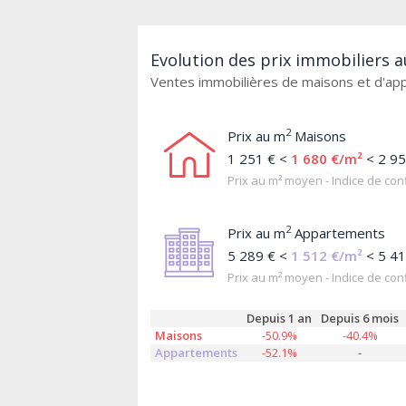
Evolution des prix immobiliers au
Ventes immobilières de maisons et d'a
2
Prix au m
Maisons
1 251 € <
1 680 €/m²
< 2 95
Prix au m² moyen - Indice de conf
2
Prix au m
Appartements
5 289 € <
1 512 €/m²
< 5 41
Prix au m² moyen - Indice de conf
Depuis 1 an
Depuis 6 mois
Maisons
-50.9%
-40.4%
Appartements
-52.1%
-