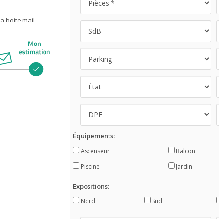
 boite mail.
Équipements:
Ascenseur
Balcon
Piscine
Jardin
Expositions:
Nord
Sud