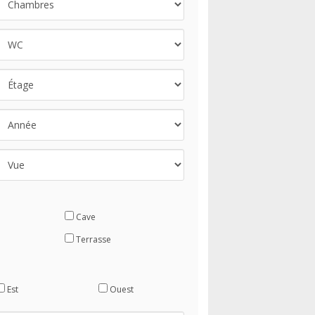
Cave
Terrasse
Est
Ouest