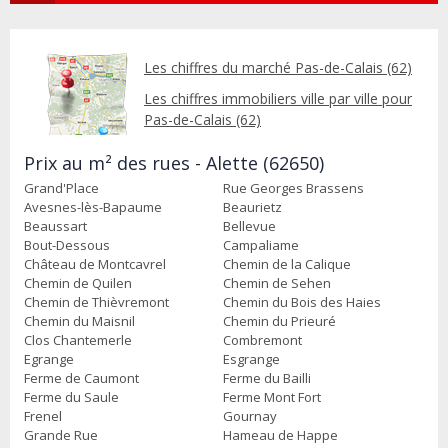
Les chiffres du marché Pas-de-Calais (62)
Les chiffres immobiliers ville par ville pour
Pas-de-Calais (62)
Prix au m² des rues - Alette (62650)
Grand'Place
Rue Georges Brassens
Avesnes-lès-Bapaume
Beaurietz
Beaussart
Bellevue
Bout-Dessous
Campaliame
Château de Montcavrel
Chemin de la Calique
Chemin de Quilen
Chemin de Sehen
Chemin de Thièvremont
Chemin du Bois des Haies
Chemin du Maisnil
Chemin du Prieuré
Clos Chantemerle
Combremont
Egrange
Esgrange
Ferme de Caumont
Ferme du Bailli
Ferme du Saule
Ferme Mont Fort
Frenel
Gournay
Grande Rue
Hameau de Happe