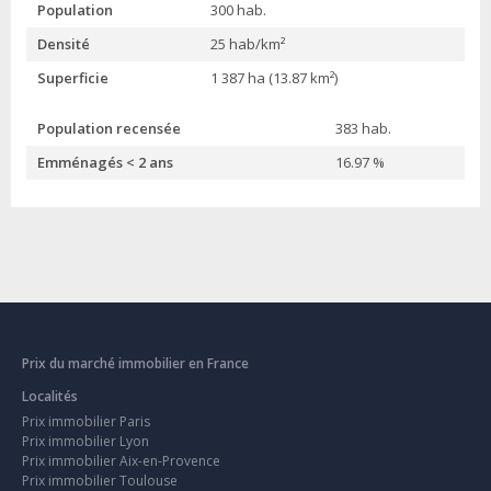
Population
300 hab.
Densité
25 hab/km²
Superficie
1 387 ha (13.87 km²)
Population recensée
383 hab.
Emménagés < 2 ans
16.97 %
Prix du marché immobilier en France
Localités
Prix immobilier Paris
Prix immobilier Lyon
Prix immobilier Aix-en-Provence
Prix immobilier Toulouse