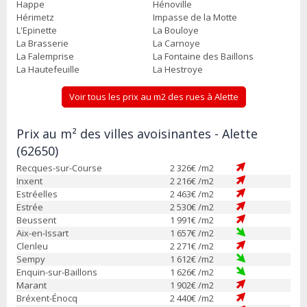
Happe
Hénoville
Hérimetz
Impasse de la Motte
L'Epinette
La Bouloye
La Brasserie
La Carnoye
La Falemprise
La Fontaine des Baillons
La Hautefeuille
La Hestroye
Voir tous les prix au m2 des rues à Alette
Prix au m² des villes avoisinantes - Alette
(62650)
Recques-sur-Course
2 326
€ /m2
Inxent
2 216
€ /m2
Estréelles
2 463
€ /m2
Estrée
2 530
€ /m2
Beussent
1 991
€ /m2
Aix-en-Issart
1 657
€ /m2
Clenleu
2 271
€ /m2
Sempy
1 612
€ /m2
Enquin-sur-Baillons
1 626
€ /m2
Marant
1 902
€ /m2
Bréxent-Énocq
2 440
€ /m2