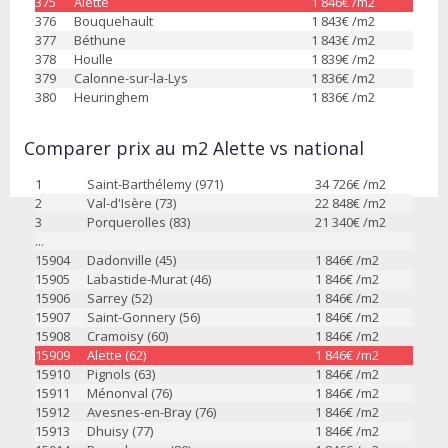
375
Alette
1 846
€ /m2
376
Bouquehault
1 843
€ /m2
377
Béthune
1 843
€ /m2
378
Houlle
1 839
€ /m2
379
Calonne-sur-la-Lys
1 836
€ /m2
380
Heuringhem
1 836
€ /m2
Comparer prix au m2 Alette vs national
1
Saint-Barthélemy (971)
34 726
€ /m2
2
Val-d'Isère (73)
22 848
€ /m2
3
Porquerolles (83)
21 340
€ /m2
...
15904
Dadonville (45)
1 846
€ /m2
15905
Labastide-Murat (46)
1 846
€ /m2
15906
Sarrey (52)
1 846
€ /m2
15907
Saint-Gonnery (56)
1 846
€ /m2
15908
Cramoisy (60)
1 846
€ /m2
15909
Alette (62)
1 846
€ /m2
15910
Pignols (63)
1 846
€ /m2
15911
Ménonval (76)
1 846
€ /m2
15912
Avesnes-en-Bray (76)
1 846
€ /m2
15913
Dhuisy (77)
1 846
€ /m2