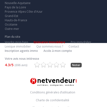
Nouvelle-Aquitaine
Pays de la Loire
Provence Alpes Côte d'Azur
Grand-Est
Hauts-de-France
Occitanie
Outre-mer
Plan du site
Vendre mon bien
Estimation Immobiliere
Prix immobilier
Lexique immobilier
Qui sommes-nous ?
Contact
Inscription agents immo
Accès à mon compte
Votre avis nous intéresse
4.3/5
(696 avis)
Noter
Conditions générales d’utilisation
Charte de confidentialité