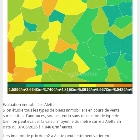
-
1.589€/m²
2.664€/m²
3.740€/m²
4.816€/m²
5.891€/m²
6.967€/m²
8.042€/m²
9.11
Leaflet
| Tiles courtesy of
OpenStreetMap
Evaluation immobilière Alette
Si on étudie tous les types de biens immobiliers en cours de vente
sur les sites d'annonces, sous entendu sans distinction de type de
bien, on peut évaluer la valeur moyenne du metre carre à Alette en
date du 07/08/2026 à
1 846 €/m² euros
.
L'estimation de prix du m2 à Alette peut nettement varier en