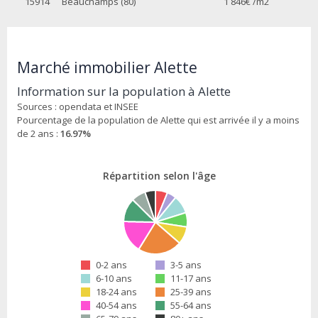
15914
Beauchamps (80)
1 846
€ /m2
Marché immobilier Alette
Information sur la population à Alette
Sources : opendata et INSEE
Pourcentage de la population de Alette qui est arrivée il y a moins
de 2 ans :
16.97%
Répartition selon l'âge
0-2 ans
3-5 ans
6-10 ans
11-17 ans
18-24 ans
25-39 ans
40-54 ans
55-64 ans