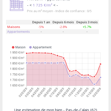
- <
1 725 €/m²
< -
Prix au m² moyen - Indice de confiance : 0/5
Depuis 1 an
Depuis 6 mois
Depuis 3 mois
Maisons
-5%
-2.8%
+5.7%
Appartements
-
-
-
Maison
Appartement
Une estimation de mon bien - Pas-de-Calais (62)