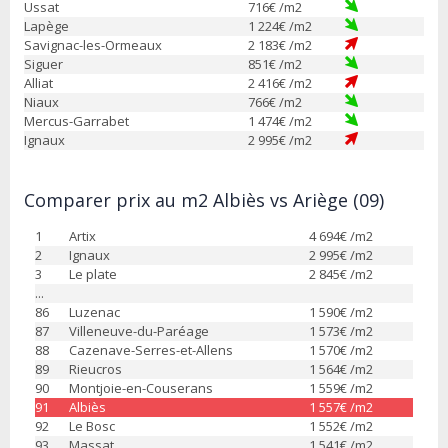
Ussat
716
€ /m2
Lapège
1 224
€ /m2
Savignac-les-Ormeaux
2 183
€ /m2
Siguer
851
€ /m2
Alliat
2 416
€ /m2
Niaux
766
€ /m2
Mercus-Garrabet
1 474
€ /m2
Ignaux
2 995
€ /m2
Comparer prix au m2 Albiès vs Ariège (09)
1
Artix
4 694
€ /m2
2
Ignaux
2 995
€ /m2
3
Le plate
2 845
€ /m2
...
86
Luzenac
1 590
€ /m2
87
Villeneuve-du-Paréage
1 573
€ /m2
88
Cazenave-Serres-et-Allens
1 570
€ /m2
89
Rieucros
1 564
€ /m2
90
Montjoie-en-Couserans
1 559
€ /m2
91
Albiès
1 557
€ /m2
92
Le Bosc
1 552
€ /m2
93
Massat
1 541
€ /m2