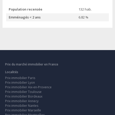
Population recensée
132 hab.
Emménagés < 2 ans
6.82 %
Prix du marché immobilier en France
Localités
Prix immobilier Paris
Prix immobilier Lyon
Prix immobilier Aix-en-Provence
Prix immobilier Toulouse
Prix immobilier Bordeaux
Prix immobilier Annecy
Prix immobilier Nantes
Prix immobilier Marseille
Prix immobilier Montpellier