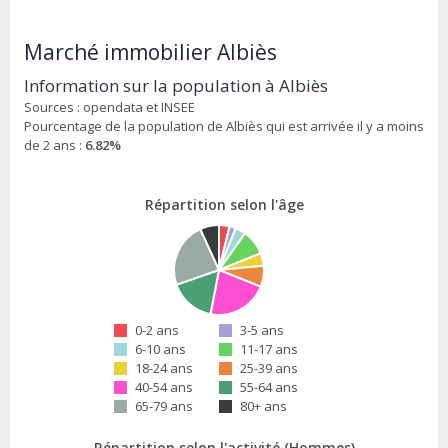
Marché immobilier Albiès
Information sur la population à Albiès
Sources : opendata et INSEE
Pourcentage de la population de Albiès qui est arrivée il y a moins
de 2 ans :
6.82%
Répartition selon l'âge
0-2 ans
3-5 ans
6-10 ans
11-17 ans
18-24 ans
25-39 ans
40-54 ans
55-64 ans
65-79 ans
80+ ans
Répartition selon l'activité (Hommes)