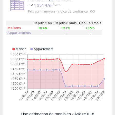
- <
1 351 €/m²
< -
Prix au m² moyen - Indice de confiance : 0/5
Depuis 1 an
Depuis 6 mois
Depuis 3 mois
Maisons
+0.4%
+9.1%
+3.9%
Appartements
-
-
-
Maison
Appartement
Une estimation de mon bien - Ariège (09)