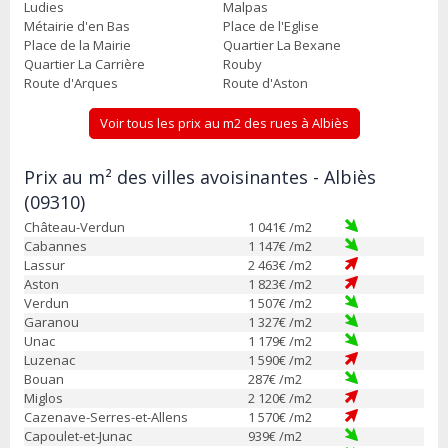
Ludies
Malpas
Métairie d'en Bas
Place de l'Eglise
Place de la Mairie
Quartier La Bexane
Quartier La Carrière
Rouby
Route d'Arques
Route d'Aston
Voir tous les prix au m2 des rues à Albiès
Prix au m² des villes avoisinantes - Albiès
(09310)
Château-Verdun
1 041
€ /m2
Cabannes
1 147
€ /m2
Lassur
2 463
€ /m2
Aston
1 823
€ /m2
Verdun
1 507
€ /m2
Garanou
1 327
€ /m2
Unac
1 179
€ /m2
Luzenac
1 590
€ /m2
Bouan
287
€ /m2
Miglos
2 120
€ /m2
Cazenave-Serres-et-Allens
1 570
€ /m2
Capoulet-et-Junac
939
€ /m2