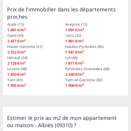
Prix de l'immobilier dans les départements
proches
Aude (11)
Aveyron (12)
1 861 €/m²
1 691 €/m²
Gard (30)
Gers (32)
2 437 €/m²
1 861 €/m²
Haute-Garonne (31)
Hautes-Pyrénées (65)
2 252 €/m²
1 947 €/m²
Hérault (34)
Lot (46)
2 728 €/m²
1 877 €/m²
Lozere (48)
Pyrénées-Orientales (66)
1 830 €/m²
2 340 €/m²
Tarn (81)
Tarn-et-Garonne (82)
1 935 €/m²
1 906 €/m²
Estimer le prix au m2 de mon appartement
ou maison - Albiès (09310) ?