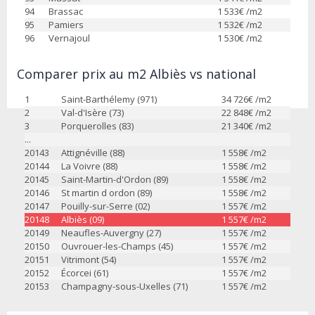
94
Brassac
1 533
€ /m2
95
Pamiers
1 532
€ /m2
96
Vernajoul
1 530
€ /m2
Comparer prix au m2 Albiès vs national
1
Saint-Barthélemy (971)
34 726
€ /m2
2
Val-d'Isère (73)
22 848
€ /m2
3
Porquerolles (83)
21 340
€ /m2
...
20143
Attignéville (88)
1 558
€ /m2
20144
La Voivre (88)
1 558
€ /m2
20145
Saint-Martin-d'Ordon (89)
1 558
€ /m2
20146
St martin d ordon (89)
1 558
€ /m2
20147
Pouilly-sur-Serre (02)
1 557
€ /m2
20148
Albiès (09)
1 557
€ /m2
20149
Neaufles-Auvergny (27)
1 557
€ /m2
20150
Ouvrouer-les-Champs (45)
1 557
€ /m2
20151
Vitrimont (54)
1 557
€ /m2
20152
Écorcei (61)
1 557
€ /m2
20153
Champagny-sous-Uxelles (71)
1 557
€ /m2