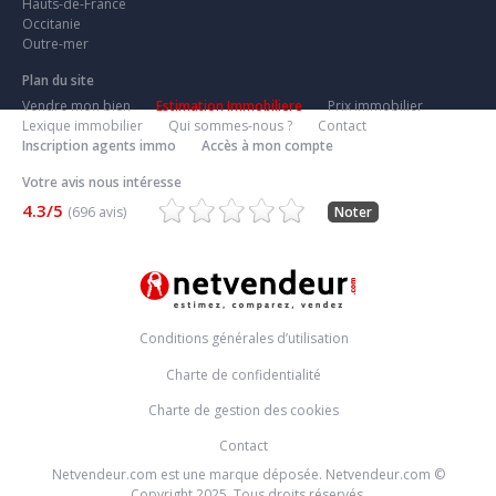
Hauts-de-France
Occitanie
Outre-mer
Plan du site
Vendre mon bien
Estimation Immobiliere
Prix immobilier
Lexique immobilier
Qui sommes-nous ?
Contact
Inscription agents immo
Accès à mon compte
Votre avis nous intéresse
4.3/5
(696 avis)
Noter
Conditions générales d’utilisation
Charte de confidentialité
Charte de gestion des cookies
Contact
Netvendeur.com est une marque déposée. Netvendeur.com ©
Copyright 2025. Tous droits réservés.