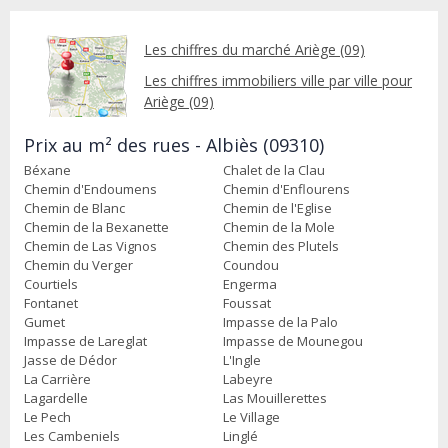
Les chiffres du marché Ariège (09)
Les chiffres immobiliers ville par ville pour
Ariège (09)
Prix au m² des rues - Albiès (09310)
Béxane
Chalet de la Clau
Chemin d'Endoumens
Chemin d'Enflourens
Chemin de Blanc
Chemin de l'Eglise
Chemin de la Bexanette
Chemin de la Mole
Chemin de Las Vignos
Chemin des Plutels
Chemin du Verger
Coundou
Courtiels
Engerma
Fontanet
Foussat
Gumet
Impasse de la Palo
Impasse de Lareglat
Impasse de Mounegou
Jasse de Dédor
L'Ingle
La Carrière
Labeyre
Lagardelle
Las Mouillerettes
Le Pech
Le Village
Les Cambeniels
Linglé