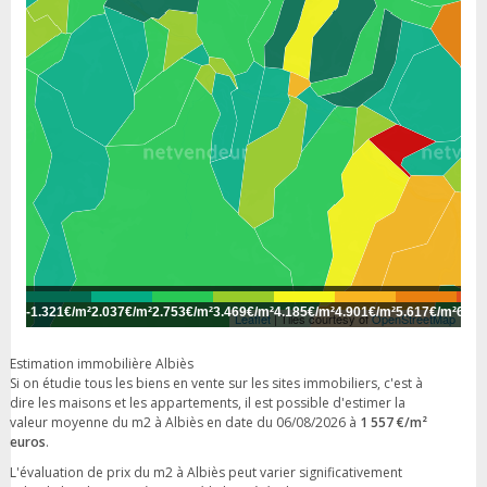
-
1.321€/m²
2.037€/m²
2.753€/m²
3.469€/m²
4.185€/m²
4.901€/m²
5.617€/m²
6.33
Leaflet
| Tiles courtesy of
OpenStreetMap
Estimation immobilière Albiès
Si on étudie tous les biens en vente sur les sites immobiliers, c'est à
dire les maisons et les appartements, il est possible d'estimer la
valeur moyenne du m2 à Albiès en date du 06/08/2026 à
1 557 €/m²
euros
.
L'évaluation de prix du m2 à Albiès peut varier significativement