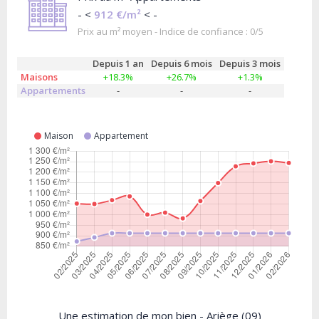
- <
912 €/m²
< -
Prix au m² moyen - Indice de confiance : 0/5
Depuis 1 an
Depuis 6 mois
Depuis 3 mois
Maisons
+18.3%
+26.7%
+1.3%
Appartements
-
-
-
Maison
Appartement
Une estimation de mon bien - Ariège (09)