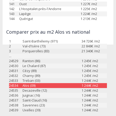
141
Oust
1 227
€ /m2
142
L'Hospitalet-près-l'Andorre
1 225
€ /m2
143
Lapège
1 224
€ /m2
144
Quérigut
1 213
€ /m2
Comparer prix au m2 Alos vs national
1
Saint-Barthélemy (971)
34 726
€ /m2
2
Val-d'Isère (73)
22 848
€ /m2
3
Porquerolles (83)
21 340
€ /m2
...
24529
Ranton (86)
1 245
€ /m2
24530
Le Chalard (87)
1 245
€ /m2
24531
Cézy (89)
1 245
€ /m2
24532
Charny (89)
1 245
€ /m2
24533
Treban (03)
1 244
€ /m2
24534
Alos (09)
1 244
€ /m2
24535
Decazeville (12)
1 244
€ /m2
24536
Juignac (16)
1 244
€ /m2
24537
Saint-Claud (16)
1 244
€ /m2
24538
Savennes (23)
1 244
€ /m2
24539
Uxelles (39)
1 244
€ /m2