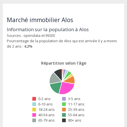
Marché immobilier Alos
Information sur la population à Alos
Sources : opendata et INSEE
Pourcentage de la population de Alos qui est arrivée il y a moins
de 2 ans :
4.2%
Répartition selon l'âge
0-2 ans
3-5 ans
6-10 ans
11-17 ans
18-24 ans
25-39 ans
40-54 ans
55-64 ans
65-79 ans
80+ ans