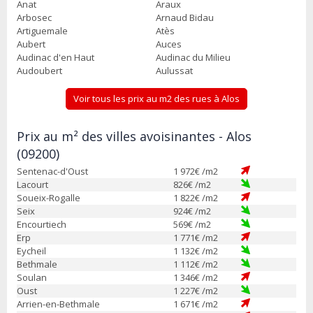
Anat
Araux
Arbosec
Arnaud Bidau
Artiguemale
Atès
Aubert
Auces
Audinac d'en Haut
Audinac du Milieu
Audoubert
Aulussat
Voir tous les prix au m2 des rues à Alos
Prix au m² des villes avoisinantes - Alos
(09200)
Sentenac-d'Oust
1 972
€ /m2
Lacourt
826
€ /m2
Soueix-Rogalle
1 822
€ /m2
Seix
924
€ /m2
Encourtiech
569
€ /m2
Erp
1 771
€ /m2
Eycheil
1 132
€ /m2
Bethmale
1 112
€ /m2
Soulan
1 346
€ /m2
Oust
1 227
€ /m2
Arrien-en-Bethmale
1 671
€ /m2