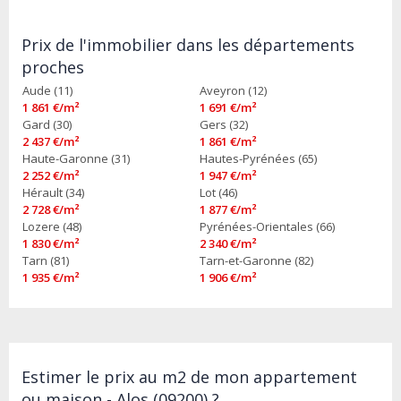
Prix de l'immobilier dans les départements
proches
Aude (11)
Aveyron (12)
1 861 €/m²
1 691 €/m²
Gard (30)
Gers (32)
2 437 €/m²
1 861 €/m²
Haute-Garonne (31)
Hautes-Pyrénées (65)
2 252 €/m²
1 947 €/m²
Hérault (34)
Lot (46)
2 728 €/m²
1 877 €/m²
Lozere (48)
Pyrénées-Orientales (66)
1 830 €/m²
2 340 €/m²
Tarn (81)
Tarn-et-Garonne (82)
1 935 €/m²
1 906 €/m²
Estimer le prix au m2 de mon appartement
ou maison - Alos (09200) ?