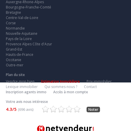
Auvergne-Rhone-Alpes
Bourgogne-Franche-Comté
Bretagne
Centre-Val-de-Loire
Corse
Normandie
Nouvelle-Aquitaine
Pays de la Loire
Provence Alpes Côte d'Azur
Grand-Est
Hauts-de-France
Occitanie
Outre-mer
Plan du site
Vendre mon bien
Estimation Immobiliere
Prix immobilier
Lexique immobilier
Qui sommes-nous ?
Contact
Inscription agents immo
Accès à mon compte
Votre avis nous intéresse
4.3/5
(696 avis)
Noter