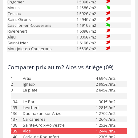
Engomer
1 509
€ /m2
Moulis
1 158
€ /m2
Cescau
1 592
€ /m2
Saint-Girons
1 494
€ /m2
Castillon-en-Couserans
1 191
€ /m2
Rivèrenert
1 609
€ /m2
Aleu
1 806
€ /m2
Saint-Lizier
1 619
€ /m2
Montjoie-en-Couserans
1 559
€ /m2
Comparer prix au m2 Alos vs Ariège (09)
1
Artix
4 694
€ /m2
2
Ignaux
2 995
€ /m2
3
Le plate
2 845
€ /m2
...
134
Le Port
1 301
€ /m2
135
Leychert
1 281
€ /m2
136
Daumazan-sur-Arize
1 270
€ /m2
137
Carcanières
1 264
€ /m2
138
Sainte-Croix-Volvestre
1 252
€ /m2
139
Alos
1 244
€ /m2
140
Carla-de-Roquefort
1 230
€ /m2