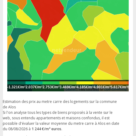
-
1.321€/m²
2.037€/m²
2.753€/m²
3.469€/m²
4.185€/m²
4.901€/m²
5.617€/m²
6.33
Leaflet
| Tiles courtesy of
OpenStreetMap
Estimation des prix au metre carre des logements sur la commune
de Alos
Si l'on analyse tous les types de biens proposés à la vente sur le
web, sous entendu appartements et maisons confondus, il est
possible d'évaluer la valeur moyenne du metre carre à Alos en date
du 08/08/2026 à
1 244 €/m² euros
.