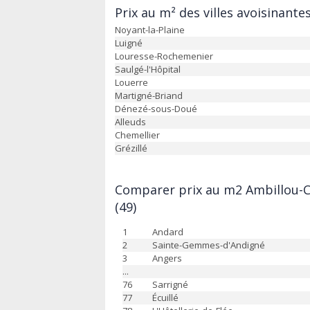
Prix au m² des villes avoisinante
Noyant-la-Plaine
Luigné
Louresse-Rochemenier
Saulgé-l'Hôpital
Louerre
Martigné-Briand
Dénezé-sous-Doué
Alleuds
Chemellier
Grézillé
Comparer prix au m2 Ambillou-C
(49)
1
Andard
2
Sainte-Gemmes-d'Andigné
3
Angers
...
76
Sarrigné
77
Écuillé