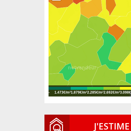
-
1.473€/m²
1.879€/m²
2.285€/m²
2.692€/m²
3.098€
J'ESTIME