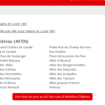
aine-et-Loire (49)
ille par ville pour Maine-et-Loire (49)
hâteau (49700)
vard Charles de Gaulle
Petite Rue du Champ de Foire
e la Saulaie
Rue Foullon
e Rue de Soulanger
Place de la Justice de Paix
 André Malraux
Allée d'Alboeuf
des Alliés
Allée des Bergeronnettes
 des Dahlias
Allée des Déportés
 des Hirondelles
Allée des Jonquilles
 des Résistants
Allée des Tamaris
 du Château
Allée Jacques Prévert
Victor Renault
Artenay
Voir tous les prix au m2 des rues à Ambillou-Château