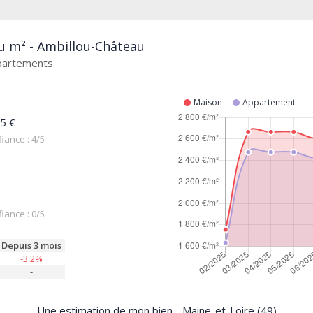
au m² - Ambillou-Château
ppartements
Maison
Appartement
5 €
iance : 4/5
iance : 0/5
Depuis 3 mois
-3.2%
-
Une estimation de mon bien - Maine-et-Loire (49)