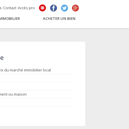
és
Contact
Accès pro
IMMOBILIER
ACHETER UN BIEN
re
rix du marché immobilier local
ement ou maison