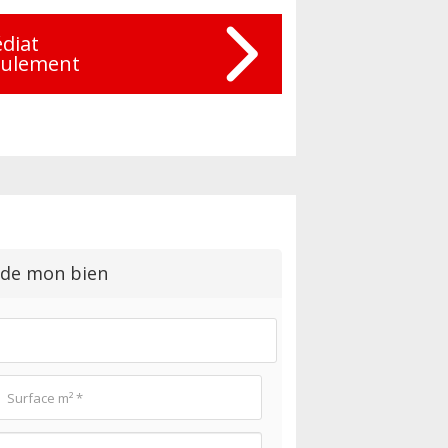
diat
eulement
 de mon bien