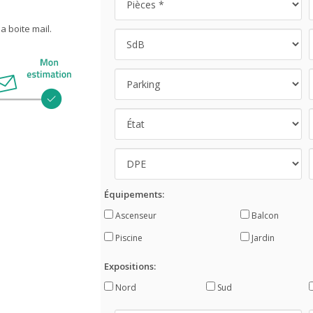
 boite mail.
Équipements:
Ascenseur
Balcon
Piscine
Jardin
Expositions:
Nord
Sud