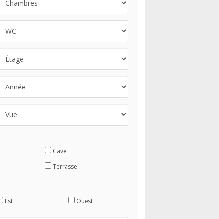
Cave
Terrasse
Est
Ouest