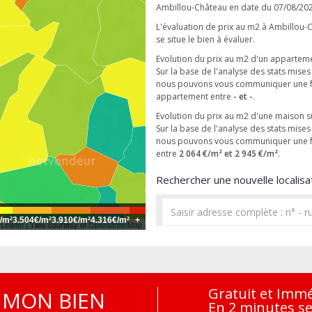
Ambillou-Château en date du 07/08/20
L'évaluation de prix au m2 à Ambillou-C
se situe le bien à évaluer.
Evolution du prix au m2 d'un appartem
Sur la base de l'analyse des stats mise
nous pouvons vous communiquer une fo
appartement entre
- et -
.
Evolution du prix au m2 d'une maison 
Sur la base de l'analyse des stats mise
nous pouvons vous communiquer une fo
entre
2 064 €/m² et 2 945 €/m²
.
Rechercher une nouvelle localisat
/m²
3.504€/m²
3.910€/m²
4.316€/m²
+
Leaflet
| Tiles courtesy of
OpenStreetMap
Gratuit et Imm
MON BIEN
En 2 minutes s