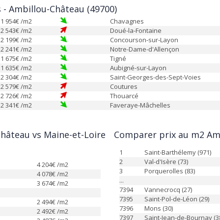
s - Ambillou-Château (49700)
1 954
€ /m2
Chavagnes
2 543
€ /m2
Doué-la-Fontaine
2 199
€ /m2
Concourson-sur-Layon
2 241
€ /m2
Notre-Dame-d'Allençon
1 675
€ /m2
Tigné
1 635
€ /m2
Aubigné-sur-Layon
2 304
€ /m2
Saint-Georges-des-Sept-Voies
2 579
€ /m2
Coutures
2 726
€ /m2
Thouarcé
2 341
€ /m2
Faveraye-Mâchelles
hâteau vs Maine-et-Loire
Comparer prix au m2 Amb
1
Saint-Barthélemy (971)
2
Val-d'Isère (73)
4 204
€ /m2
3
Porquerolles (83)
4 078
€ /m2
...
3 674
€ /m2
7394
Vannecrocq (27)
7395
Saint-Pol-de-Léon (29)
2 494
€ /m2
7396
Mons (30)
2 492
€ /m2
7397
Saint-Jean-de-Bournay (3