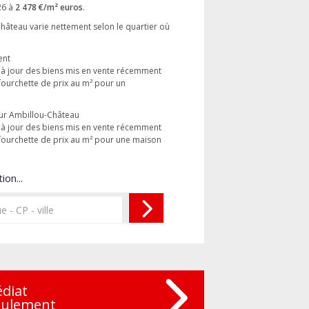
26 à
2 478 €/m² euros
.
hâteau varie nettement selon le quartier où
ent
s à jour des biens mis en vente récemment
urchette de prix au m² pour un
sur Ambillou-Château
s à jour des biens mis en vente récemment
urchette de prix au m² pour une maison
ion...
édiat
eulement