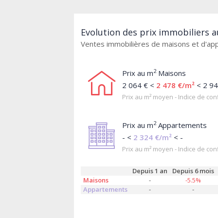
Evolution des prix immobiliers 
Ventes immobilières de maisons et d'a
2
Prix au m
Maisons
2 064 € <
2 478 €/m²
< 2 94
Prix au m² moyen - Indice de conf
2
Prix au m
Appartements
- <
2 324 €/m²
< -
Prix au m² moyen - Indice de conf
Depuis 1 an
Depuis 6 mois
Maisons
-
-5.5%
Appartements
-
-