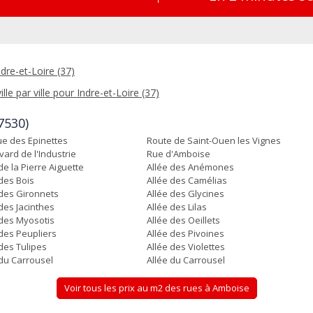
dre-et-Loire (37)
lle par ville pour Indre-et-Loire (37)
7530)
e des Epinettes
Route de Saint-Ouen les Vignes
vard de l'Industrie
Rue d'Amboise
de la Pierre Aiguette
Allée des Anémones
 des Bois
Allée des Camélias
 des Gironnets
Allée des Glycines
des Jacinthes
Allée des Lilas
 des Myosotis
Allée des Oeillets
 des Peupliers
Allée des Pivoines
 des Tulipes
Allée des Violettes
 du Carrousel
Allée du Carrousel
Voir tous les prix au m2 des rues à Amboise