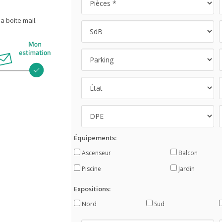
 boite mail.
Équipements:
Ascenseur
Balcon
Piscine
Jardin
Expositions:
Nord
Sud