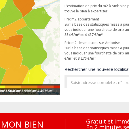
L'estimation de prix du m2 à Amboise p
trouve le bien à expertiser.
Prix m2 appartement
Sur la base des statistiques mises à j
vous indiquer une fourchette de prix 
854 €/m² et 4 437 €/m²
.
Prix m2 des maisons sur Amboise
Sur la base des statistiques mises à j
vous indiquer une fourchette de prix 
€/m² et 3 270 €/m²
.
Rechercher une nouvelle localisat
/m²
3.504€/m²
3.956€/m²
4.407€/m²
+
Leaflet
| Tiles courtesy of
OpenStreetMap
Gratuit et Imm
MON BIEN
En 2 minutes s