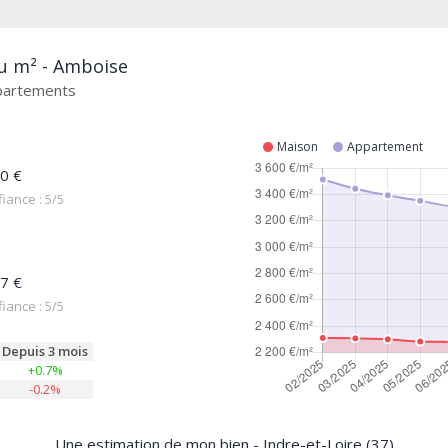
au m² - Amboise
ppartements
Maison
Appartement
0 €
iance : 5/5
7 €
iance : 5/5
Depuis 3 mois
+0.7%
-0.2%
Une estimation de mon bien - Indre-et-Loire (37)