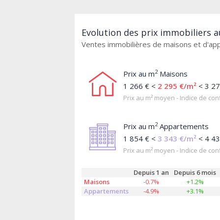
Evolution des prix immobiliers 
Ventes immobilières de maisons et d'a
2
Prix au m
Maisons
1 266 € <
2 295 €/m²
< 3 27
Prix au m² moyen - Indice de conf
2
Prix au m
Appartements
1 854 € <
3 343 €/m²
< 4 43
Prix au m² moyen - Indice de conf
Depuis 1 an
Depuis 6 mois
Maisons
-0.7%
+1.2%
Appartements
-4.9%
+3.1%