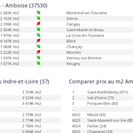
s - Amboise (37530)
2 063
€ /m2
Montreuil-en-Touraine
2 152
€ /m2
Dierre
2 399
€ /m2
Cangey
2 054
€ /m2
Saint-Martin-le-Beau
1 975
€ /m2
La Croix-en-Touraine
6 167
€ /m2
Bléré
1 963
€ /m2
Chançay
2 322
€ /m2
Mosnes
1 591
€ /m2
Vernou-sur-Brenne
1 677
€ /m2
Reugny
Indre-et-Loire (37)
Comparer prix au m2 Amb
3 759
€ /m2
1
Saint-Barthélemy (971)
3 523
€ /m2
2
Val-d'Isère (73)
3 418
€ /m2
3
Porquerolles (83)
...
2 739
€ /m2
6022
Mézel (63)
2 719
€ /m2
6023
Saint-Maixent-sur-Vie (85
2 705
€ /m2
6024
Fanlac (24)
2 656
€ /m2
6025
Chamaret (26)