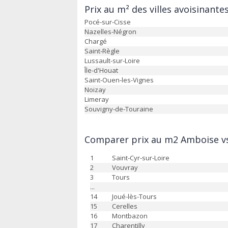
Prix au m² des villes avoisinante
Pocé-sur-Cisse
Nazelles-Négron
Chargé
Saint-Règle
Lussault-sur-Loire
Île-d'Houat
Saint-Ouen-les-Vignes
Noizay
Limeray
Souvigny-de-Touraine
Comparer prix au m2 Amboise vs 
1
Saint-Cyr-sur-Loire
2
Vouvray
3
Tours
...
14
Joué-lès-Tours
15
Cerelles
16
Montbazon
17
Charentilly