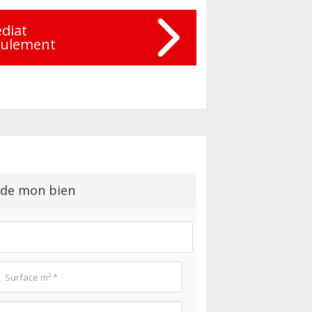
diat
eulement
 de mon bien