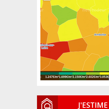
-
1.247€/m²
1.699€/m²
2.150€/m²
2.602€/m²
3.053€
J'ESTIME