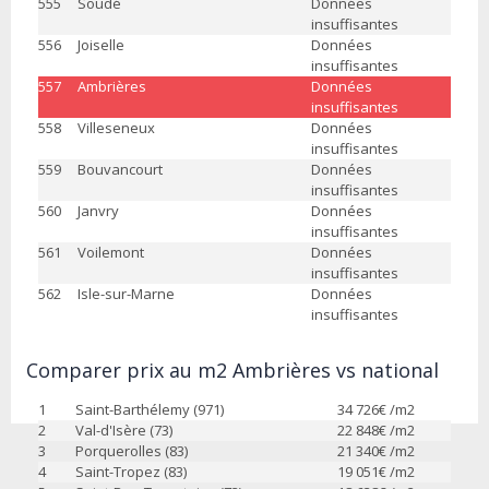
555
Soudé
Données
insuffisantes
556
Joiselle
Données
insuffisantes
557
Ambrières
Données
insuffisantes
558
Villeseneux
Données
insuffisantes
559
Bouvancourt
Données
insuffisantes
560
Janvry
Données
insuffisantes
561
Voilemont
Données
insuffisantes
562
Isle-sur-Marne
Données
insuffisantes
Comparer prix au m2 Ambrières vs national
1
Saint-Barthélemy (971)
34 726
€ /m2
2
Val-d'Isère (73)
22 848
€ /m2
3
Porquerolles (83)
21 340
€ /m2
4
Saint-Tropez (83)
19 051
€ /m2