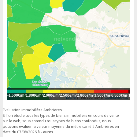
-
1.500€/m²
1.800€/m²
2.000€/m²
2.500€/m²
2.800€/m²
3.500€/m²
6.500€/m²
10.0
Leaflet
| Tiles courtesy of
OpenStreetMap
Evaluation immobilière Ambrières
Si l'on étudie tous les types de biens immobiliers en cours de vente
sur le web, sous entendu tous types de biens confondus, nous
pouvons évaluer la valeur moyenne du mètre carré à Ambrières en
date du 07/08/2026 à
- euros
.