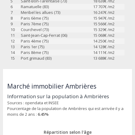
5
Saint-Bon-Tarentaise (73)
18 638
€ /m2
6
Ramatuelle (83)
17 707
€ /m2
7
Meribel les allues (73)
16 247
€ /m2
8
Paris 6ème (75)
15 947
€ /m2
9
Paris 7ème (75)
15 566
€ /m2
10
Courchevel (73)
15 329
€ /m2
11
Saint-Jean-Cap-Ferrat (06)
15 068
€ /m2
12
Paris 4ème (75)
14 250
€ /m2
13
Paris 1er (75)
14 128
€ /m2
14
Paris 8ème (75)
14 111
€ /m2
15
Port grimaud (83)
13 688
€ /m2
Marché immobilier Ambrières
Information sur la population à Ambrières
Sources : opendata et INSEE
Pourcentage de la population de Ambrières qui est arrivée il y a
moins de 2 ans :
6.45%
Répartition selon l'âge