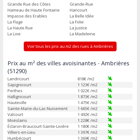
Grande Rue des Côtes
Grande-Rue
Hameau de Haute Fontaine
Hancourt
Impasse des Erables
La Belle Idée
La Flage
La Folie
La Haute Rue
La Justice
La Loie
La Madeleine
Voir tous les prix au m2 des rues à Ambrières
Prix au m² des villes avoisinantes - Ambrières
(51290)
Landricourt
818
€ /m2
Sapignicourt
1 123
€ /m2
Perthes
1 022
€ /m2
Hallignicourt
1 873
€ /m2
Hauteville
1 475
€ /m2
Sainte-Marie-du-Lac-Nuisement
1 665
€ /m2
Valcourt
1 492
€ /m2
Moëslains
1 228
€ /m2
Éclaron-Braucourt-Sainte-Livière
1 180
€ /m2
Villiers-en-Lieu
1 397
€ /m2
Humbécourt
1 369
€ /m2