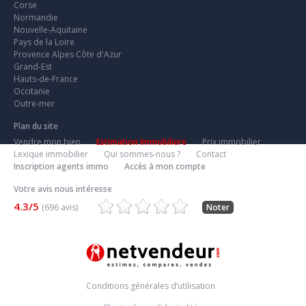
Corse
Normandie
Nouvelle-Aquitaine
Pays de la Loire
Provence Alpes Côte d'Azur
Grand-Est
Hauts-de-France
Occitanie
Outre-mer
Plan du site
Vendre mon bien
Estimation Immobiliere
Prix immobilier
Lexique immobilier
Qui sommes-nous ?
Contact
Inscription agents immo
Accès à mon compte
Votre avis nous intéresse
4.3/5
(696 avis)
Noter
Conditions générales d’utilisation