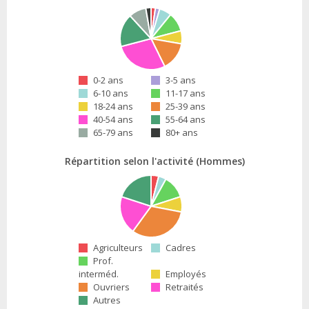
0-2 ans
3-5 ans
6-10 ans
11-17 ans
18-24 ans
25-39 ans
40-54 ans
55-64 ans
65-79 ans
80+ ans
Répartition selon l'activité (Hommes)
Agriculteurs
Cadres
Prof.
interméd.
Employés
Ouvriers
Retraités
Autres