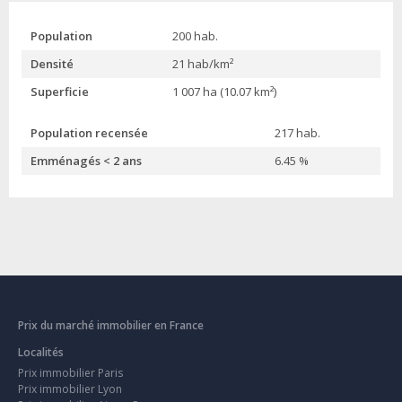
Population
200 hab.
Densité
21 hab/km²
Superficie
1 007 ha (10.07 km²)
Population recensée
217 hab.
Emménagés < 2 ans
6.45 %
Prix du marché immobilier en France
Localités
Prix immobilier Paris
Prix immobilier Lyon