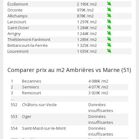
Écollemont
2 195
€ /m2
Orconte
979
€ /m2
Allichamps
878
€ /m2
Larzicourt
1 297
€ /m2
Saint-Dizier
1 284
€ /m2
Arrigny
1 244
€ /m2
Thiéblemont-Farémont
1 285
€ /m2
Bettancourt-la-Ferrée
1 325
€ /m2
Louvemont
1 035
€ /m2
Comparer prix au m2 Ambrières vs Marne (51)
1
Bezannes
4 086
€ /m2
2
Sermiers
4 077
€ /m2
3
Remicourt
3 929
€ /m2
...
552
Châlons-sur-Vesle
Données
insuffisantes
553
Oger
Données
insuffisantes
554
Saint-Mard-sur-le-Mont
Données
insuffisantes