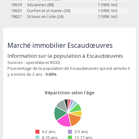
19619
Vézannes (89)
1 595
€ /m2
19620
Durfort et st martin (30)
1 595
€ /m2
19621
St louis en l isle (24)
1 595
€ /m2
Marché immobilier Escaudœuvres
Information sur la population à Escaudœuvres
Sources : opendata et INSEE
Pourcentage de la population de Escaudœuvres qui est arrivée il
y a moins de 2 ans :
9.66%
Répartition selon l'âge
0-2 ans
3-5 ans
6-10 ans
11-17 ans