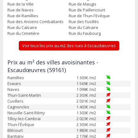
Rue de la Ville
Rue de Maugis
Rue de Naves
Rue de Paillencourt
Rue de Ramillies
Rue de Thun-l'Evêque
Rue des Anciens Combattants
Rue des Fusillés
Rue du Calvaire
Rue du Calvaire
Rue du Cimetière
Rue du Faubourg
Voir tous les prix au m2 des rues à Escaudœuvres
Prix au m² des villes avoisinantes -
Escaudœuvres (59161)
Ramillies
1 303
€ /m2
Eswars
1 569
€ /m2
Naves
1 098
€ /m2
Thun-Saint-Martin
2 303
€ /m2
Cuvillers
2 031
€ /m2
Cagnoncles
1 403
€ /m2
Neuville-Saint-Rémy
1 303
€ /m2
Tilloy-lez-Cambrai
2 023
€ /m2
Thun-l'Évêque
2 303
€ /m2
Blécourt
1 883
€ /m2
Bantigny
2 176
€ /m2