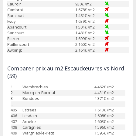
Cauroir
930
€ /m2
Cambrai
1 678
€ /m2
Sancourt
1 481
€ /m2
Iwuy
1 639
€ /m2
Abancourt
1 501
€ /m2
Sancourt
1 481
€ /m2
Estrun
1 699
€ /m2
Paillencourt
2 160
€ /m2
Awoingt
2 164
€ /m2
Comparer prix au m2 Escaudœuvres vs Nord
(59)
1
Wambrechies
4 462
€ /m2
2
Marcq-en-Barœul
4 431
€ /m2
3
Bondues
4 371
€ /m2
...
405
Estrées
1 613
€ /m2
406
Lesdain
1 608
€ /m2
407
Arnèke
1 603
€ /m2
408
Cartignies
1 596
€ /m2
409
Wargnies-le-Petit
1 595
€ /m2