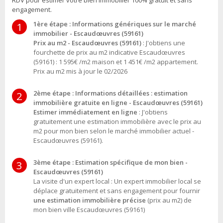
RDV pour estimer votre bien immobilier 100% gratuit et sans
engagement.
1ère étape : Informations génériques sur le marché
1
immobilier - Escaudœuvres (59161)
Prix au m2 - Escaudœuvres (59161)
: J'obtiens une
fourchette de prix au m2 indicative Escaudœuvres
(59161) : 1 595€ /m2 maison et 1 451€ /m2 appartement.
Prix au m2 mis à jour le 02/2026
2ème étape : Informations détaillées : estimation
2
immobilière gratuite en ligne - Escaudœuvres (59161)
Estimer immédiatement en ligne
: J'obtiens
gratuitement une estimation immobilière avec le prix au
m2 pour mon bien selon le marché immobilier actuel -
Escaudœuvres (59161).
3ème étape : Estimation spécifique de mon bien -
3
Escaudœuvres (59161)
La visite d'un expert local : Un expert immobilier local se
déplace gratuitement et sans engagement pour fournir
une estimation immobilière précise
(prix au m2) de
mon bien ville Escaudœuvres (59161)