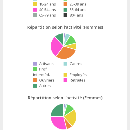
18-24 ans
25-39 ans
40-54 ans
55-64 ans
65-79 ans
80+ ans
Répartition selon l'activité (Hommes)
Artisans
Cadres
Prof.
interméd.
Employés
Ouvriers
Retraités
Autres
Répartition selon l'activité (Femmes)