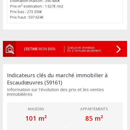
Estimation maison : 390 480€
2
Prix m
estimation : 1 627€ /m2
Prix bas : 273 336€
Prix haut : 507 624€
Gratuit et Immédiat
J'ESTIME
MON BIEN
En 2 minutes seulement
Indicateurs clés du marché immobilier à
Escaudœuvres (59161)
Information sur l'évolution des prix et les ventes
immobilières
MAISONS
APPARTEMENTS
101 m²
85 m²