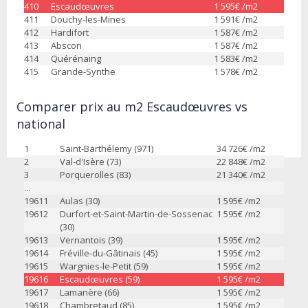
410
Escaudœuvres
1 595
€ /m2
411
Douchy-les-Mines
1 591
€ /m2
412
Hardifort
1 587
€ /m2
413
Abscon
1 587
€ /m2
414
Quérénaing
1 583
€ /m2
415
Grande-Synthe
1 578
€ /m2
Comparer prix au m2 Escaudœuvres vs
national
1
Saint-Barthélemy (971)
34 726
€ /m2
2
Val-d'Isère (73)
22 848
€ /m2
3
Porquerolles (83)
21 340
€ /m2
...
19611
Aulas (30)
1 595
€ /m2
19612
Durfort-et-Saint-Martin-de-Sossenac
1 595
€ /m2
(30)
19613
Vernantois (39)
1 595
€ /m2
19614
Fréville-du-Gâtinais (45)
1 595
€ /m2
19615
Wargnies-le-Petit (59)
1 595
€ /m2
19616
Escaudœuvres (59)
1 595
€ /m2
19617
Lamanère (66)
1 595
€ /m2
19618
Chambretaud (85)
1 595
€ /m2