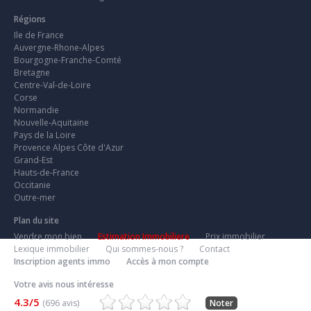
Régions
Ile de France
Auvergne-Rhone-Alpes
Bourgogne-Franche-Comté
Bretagne
Centre-Val-de-Loire
Corse
Normandie
Nouvelle-Aquitaine
Pays de la Loire
Provence Alpes Côte d'Azur
Grand-Est
Hauts-de-France
Occitanie
Outre-mer
Plan du site
Vendre mon bien
Estimation Immobiliere
Prix immobilier
Lexique immobilier
Qui sommes-nous ?
Contact
Inscription agents immo
Accès à mon compte
Votre avis nous intéresse
4.3/5
(696 avis)
Noter