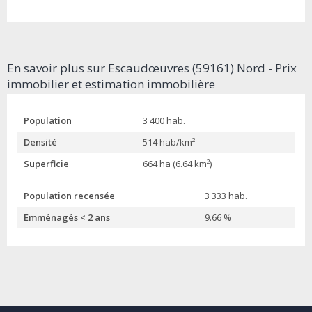
En savoir plus sur Escaudœuvres (59161) Nord - Prix
immobilier et estimation immobilière
Population
3 400 hab.
Densité
514 hab/km²
Superficie
664 ha (6.64 km²)
Population recensée
3 333 hab.
Emménagés < 2 ans
9.66 %