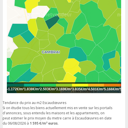
-
1.172€/m²
1.838€/m²
2.503€/m²
3.169€/m²
3.835€/m²
4.501€/m²
5.166€/m²
5.83
Leaflet
| Tiles courtesy of
OpenStreetMap
Tendance du prix au m2 Escaudœuvres
Si on étudie tous les biens actuellement mis en vente sur les portails
d'annonces, sous entendu les maisons et les appartements, on
peut estimer le prix moyen du metre carre à Escaudœuvres en date
du 06/08/2026 à
1 595 €/m² euros
.