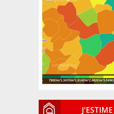
-
780€/m²
1.347€/m²
1.914€/m²
2.482€/m²
3.049€
J'ESTIME