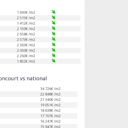
1 693
€ /m2
2 515
€ /m2
1 412
€ /m2
2 150
€ /m2
2 558
€ /m2
2 573
€ /m2
2 363
€ /m2
2 030
€ /m2
2 260
€ /m2
1 852
€ /m2
ncourt vs national
34 726
€ /m2
22 848
€ /m2
21 340
€ /m2
19 051
€ /m2
18 638
€ /m2
17 707
€ /m2
16 247
€ /m2
15 947
€ /m2