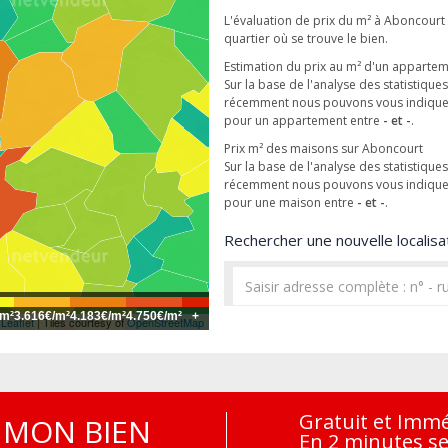
L'évaluation de prix du m² à Aboncourt
quartier où se trouve le bien.
Estimation du prix au m² d'un apparte
Sur la base de l'analyse des statistique
récemment nous pouvons vous indiquer 
pour un appartement entre
- et -
.
Prix m² des maisons sur Aboncourt
Sur la base de l'analyse des statistique
récemment nous pouvons vous indiquer 
pour une maison entre
- et -
.
Rechercher une nouvelle localisat
/m²
3.616€/m²
4.183€/m²
4.750€/m²
+
Leaflet
| Tiles courtesy of
OpenStreetMap
Gratuit et Imm
MON BIEN
En 2 minutes s