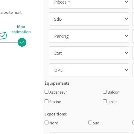
 boite mail.
Équipements:
Ascenseur
Balcon
Piscine
Jardin
Expositions:
Nord
Sud