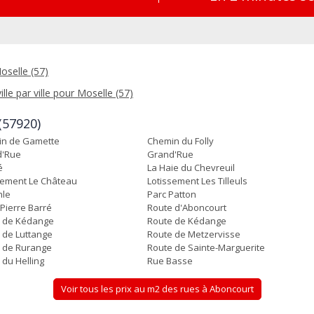
oselle (57)
ille par ville pour Moselle (57)
(57920)
n de Gamette
Chemin du Folly
d'Rue
Grand'Rue
é
La Haie du Chevreuil
sement Le Château
Lotissement Les Tilleuls
hle
Parc Patton
 Pierre Barré
Route d'Aboncourt
 de Kédange
Route de Kédange
 de Luttange
Route de Metzervisse
 de Rurange
Route de Sainte-Marguerite
 du Helling
Rue Basse
Voir tous les prix au m2 des rues à Aboncourt