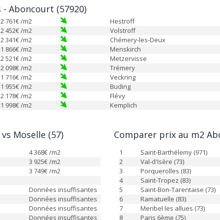
s - Aboncourt (57920)
2 761
€ /m2
Hestroff
2 452
€ /m2
Volstroff
2 341
€ /m2
Chémery-les-Deux
1 866
€ /m2
Menskirch
2 521
€ /m2
Metzervisse
2 098
€ /m2
Trémery
1 716
€ /m2
Veckring
1 955
€ /m2
Buding
2 178
€ /m2
Flévy
1 998
€ /m2
Kemplich
vs Moselle (57)
Comparer prix au m2 Abo
4 368
€ /m2
1
Saint-Barthélemy (971)
3 925
€ /m2
2
Val-d'Isère (73)
3 749
€ /m2
3
Porquerolles (83)
4
Saint-Tropez (83)
Données insuffisantes
5
Saint-Bon-Tarentaise (73)
Données insuffisantes
6
Ramatuelle (83)
Données insuffisantes
7
Meribel les allues (73)
Données insuffisantes
8
Paris 6ème (75)