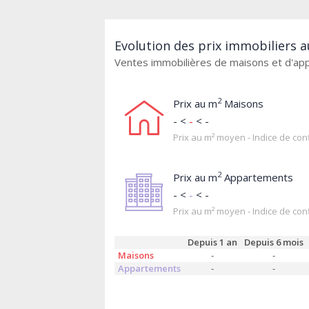
Evolution des prix immobiliers 
Ventes immobilières de maisons et d'a
2
Prix au m
Maisons
- <
-
< -
Prix au m² moyen - Indice de conf
2
Prix au m
Appartements
- <
-
< -
Prix au m² moyen - Indice de conf
Depuis 1 an
Depuis 6 mois
Maisons
-
-
Appartements
-
-