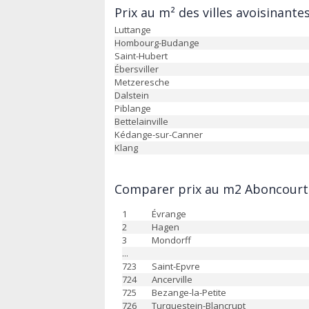
Prix au m² des villes avoisinante
Luttange
Hombourg-Budange
Saint-Hubert
Ébersviller
Metzeresche
Dalstein
Piblange
Bettelainville
Kédange-sur-Canner
Klang
Comparer prix au m2 Aboncourt 
1
Évrange
2
Hagen
3
Mondorff
...
723
Saint-Epvre
724
Ancerville
725
Bezange-la-Petite
726
Turquestein-Blancrupt