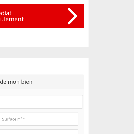
diat
eulement
 de mon bien