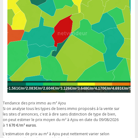
-
1.561€/m²
2.083€/m²
2.604€/m²
3.126€/m²
3.648€/m²
4.170€/m²
4.691€/m²
5.21
Leaflet
| Tiles courtesy of
OpenStreetMap
Tendance des prix immo au m² Ajou
Si on analyse tous les types de biens immo proposés à la vente sur
les sites d'annonces, c'est à dire sans distinction de type de bien,
on peut estimer le prix moyen du m² à Ajou en date du 09/08/2026
à
1 670 €/m² euros
.
L'estimation de prix au m² à Ajou peut nettement varier selon