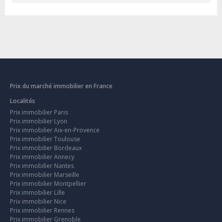
Prix du marché immobilier en France
Localités
Prix immobilier Paris
Prix immobilier Lyon
Prix immobilier Aix-en-Provence
Prix immobilier Toulouse
Prix immobilier Bordeaux
Prix immobilier Annecy
Prix immobilier Nantes
Prix immobilier Marseille
Prix immobilier Montpellier
Prix immobilier Lille
Prix immobilier Nice
Prix immobilier Rennes
Prix immobilier Grenoble