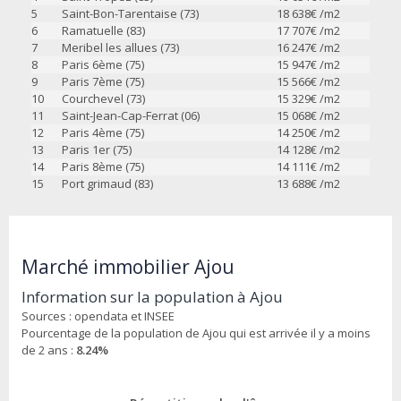
5
Saint-Bon-Tarentaise (73)
18 638
€ /m2
6
Ramatuelle (83)
17 707
€ /m2
7
Meribel les allues (73)
16 247
€ /m2
8
Paris 6ème (75)
15 947
€ /m2
9
Paris 7ème (75)
15 566
€ /m2
10
Courchevel (73)
15 329
€ /m2
11
Saint-Jean-Cap-Ferrat (06)
15 068
€ /m2
12
Paris 4ème (75)
14 250
€ /m2
13
Paris 1er (75)
14 128
€ /m2
14
Paris 8ème (75)
14 111
€ /m2
15
Port grimaud (83)
13 688
€ /m2
Marché immobilier Ajou
Information sur la population à Ajou
Sources : opendata et INSEE
Pourcentage de la population de Ajou qui est arrivée il y a moins
de 2 ans :
8.24%