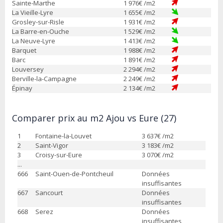
Sainte-Marthe
1 976
€ /m2
La Vieille-Lyre
1 655
€ /m2
Grosley-sur-Risle
1 931
€ /m2
La Barre-en-Ouche
1 529
€ /m2
La Neuve-Lyre
1 413
€ /m2
Barquet
1 988
€ /m2
Barc
1 891
€ /m2
Louversey
2 294
€ /m2
Berville-la-Campagne
2 249
€ /m2
Épinay
2 134
€ /m2
Comparer prix au m2 Ajou vs Eure (27)
1
Fontaine-la-Louvet
3 637
€ /m2
2
Saint-Vigor
3 183
€ /m2
3
Croisy-sur-Eure
3 070
€ /m2
...
666
Saint-Ouen-de-Pontcheuil
Données
insuffisantes
667
Sancourt
Données
insuffisantes
668
Serez
Données
insuffisantes