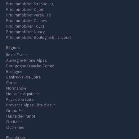
Prix immobilier Strasbourg
Prix immobilier Dijon
Prix immobilier Versailles
Prix immobilier Cannes
Prix immobilier Tours
Prix immobilier Nancy
Prix immobilier Boulogne-Billancourt
Régions
Ile de France
Auvergne-Rhone-Alpes
Bourgogne-Franche-Comté
Bretagne
Centre-Val-de-Loire
Corse
Normandie
Nouvelle-Aquitaine
Pays de la Loire
Provence Alpes Côte d'Azur
Grand-Est
Hauts-de-France
Occitanie
Outre-mer
Plan du site