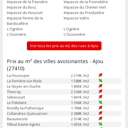
Impasse de la Pasnière
Impasse de la Ponnelière
Impasse du Bosc
Impasse du Chemin Vert
Impasse du Housset
Impasse du Presbytère
Impasse Ferme de la
Impasse Valris
Bardouillère
L'Ogrière
L'Ogrière
L'Ossinière
L'Oussinière
Voir tous les prix au m2 des rues à Ajou
Prix au m² des villes avoisinantes - Ajou
(27410)
La Houssaye
2 219
€ /m2
La Ferrière-sur-Risle
1 588
€ /m2
Le Noyer-en-Ouche
1 805
€ /m2
Thevray
2 236
€ /m2
Sébécourt
1 841
€ /m2
Le Fidelaire
1 566
€ /m2
Romilly-la-Puthenaye
1 796
€ /m2
Collandres-Quincarnon
2 088
€ /m2
Beaumesnil
2 014
€ /m2
Tilleul-Dame-Agnès
1 655
€ /m2