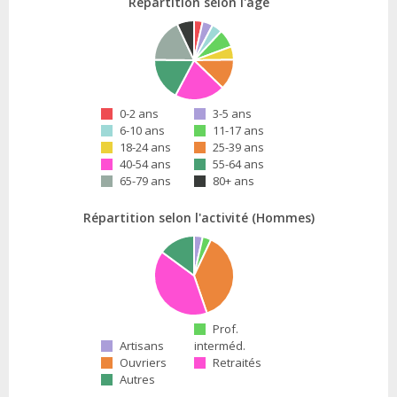
Répartition selon l'âge
0-2 ans
3-5 ans
6-10 ans
11-17 ans
18-24 ans
25-39 ans
40-54 ans
55-64 ans
65-79 ans
80+ ans
Répartition selon l'activité (Hommes)
Prof.
Artisans
interméd.
Ouvriers
Retraités
Autres