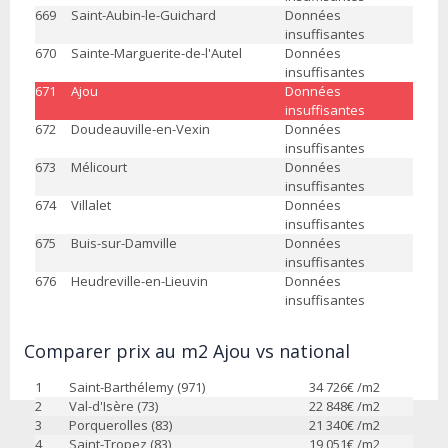
669
Saint-Aubin-le-Guichard
Données
insuffisantes
670
Sainte-Marguerite-de-l'Autel
Données
insuffisantes
671
Ajou
Données
insuffisantes
672
Doudeauville-en-Vexin
Données
insuffisantes
673
Mélicourt
Données
insuffisantes
674
Villalet
Données
insuffisantes
675
Buis-sur-Damville
Données
insuffisantes
676
Heudreville-en-Lieuvin
Données
insuffisantes
Comparer prix au m2 Ajou vs national
1
Saint-Barthélemy (971)
34 726
€ /m2
2
Val-d'Isère (73)
22 848
€ /m2
3
Porquerolles (83)
21 340
€ /m2
4
Saint-Tropez (83)
19 051
€ /m2