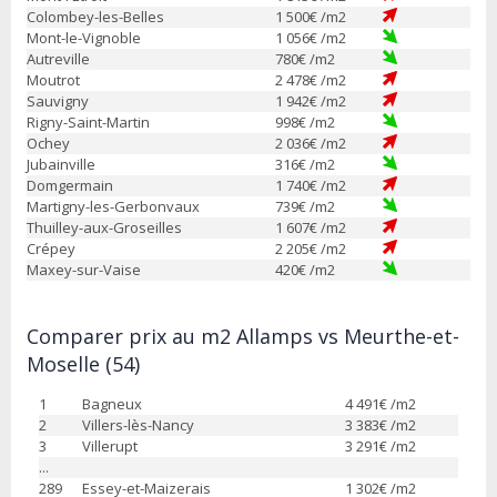
Colombey-les-Belles
1 500
€ /m2
Mont-le-Vignoble
1 056
€ /m2
Autreville
780
€ /m2
Moutrot
2 478
€ /m2
Sauvigny
1 942
€ /m2
Rigny-Saint-Martin
998
€ /m2
Ochey
2 036
€ /m2
Jubainville
316
€ /m2
Domgermain
1 740
€ /m2
Martigny-les-Gerbonvaux
739
€ /m2
Thuilley-aux-Groseilles
1 607
€ /m2
Crépey
2 205
€ /m2
Maxey-sur-Vaise
420
€ /m2
Comparer prix au m2 Allamps vs Meurthe-et-
Moselle (54)
1
Bagneux
4 491
€ /m2
2
Villers-lès-Nancy
3 383
€ /m2
3
Villerupt
3 291
€ /m2
...
289
Essey-et-Maizerais
1 302
€ /m2