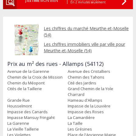
J'ESTIME
MON BIEN
En 2 minutes seulement
Les chiffres du marché Meurthe-et-Moselle
(54)
Les chiffres immobiliers ville par ville pour
Meurthe-et-Moselle (54)
Prix au m² des rues - Allamps (54112)
Avenue de la Garenne
Avenue des Cristalliers
Chemin de la Croix de Mission
Chemin des Tahons
Chemin du Méopont
Cité des Jardins
Cités de la Taillerie
Grand Chemin de la Yole
Charrard
Grande Rue
Hameau d'Allamps
Housselmont
Impasse de la Louvière
Impasse des Canards
Impasse des Roses
Impasse Mansuy Fringaht
La Camardière
La Garenne
La Taille
La Vieille Taillerie
Les Grésines
Les Violettes
Place de l'Ancienne Mairie