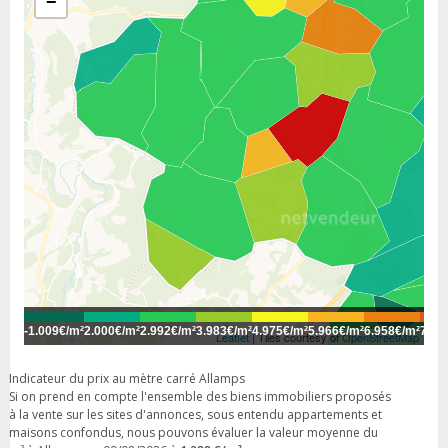
−
-
1.009€/m²
2.000€/m²
2.992€/m²
3.983€/m²
4.975€/m²
5.966€/m²
6.958€/m²
7.94
Leaflet
| Tiles courtesy of
OpenStreetMap
Indicateur du prix au mètre carré Allamps
Si on prend en compte l'ensemble des biens immobiliers proposés
à la vente sur les sites d'annonces, sous entendu appartements et
maisons confondus, nous pouvons évaluer la valeur moyenne du