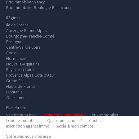
Prix immobilier Nancy
Prix immobilier Boulogne-Billancourt
Régions
Ile de France
Auvergne-Rhone-Alpes
Bourgogne-Franche-Comté
Bretagne
Centre-Val-de-Loire
Corse
Normandie
Nouvelle-Aquitaine
Pays de la Loire
Provence Alpes Côte d'Azur
Grand-Est
Hauts-de-France
Occitanie
Outre-mer
Plan du site
Vendre mon bien
Estimation Immobiliere
Prix immobilier
Lexique immobilier
Qui sommes-nous ?
Contact
Inscription agents immo
Accès à mon compte
Votre avis nous intéresse