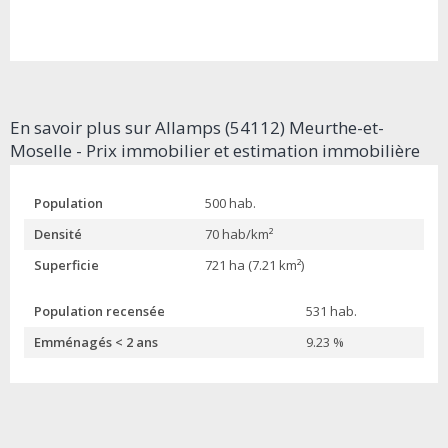
En savoir plus sur Allamps (54112) Meurthe-et-
Moselle - Prix immobilier et estimation immobilière
Population
500 hab.
Densité
70 hab/km²
Superficie
721 ha (7.21 km²)
Population recensée
531 hab.
Emménagés < 2 ans
9.23 %