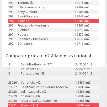
290
Tantonville
1 301
€ /m2
291
Villers-sous-Prény
1 296
€ /m2
292
Xivry-Circourt
1 296
€ /m2
293
Saint-Sauveur
1 294
€ /m2
294
Allamps
1 288
€ /m2
295
Fresnois-la-Montagne
1 286
€ /m2
296
Piennes
1 285
€ /m2
297
Xousse
1 285
€ /m2
298
Chambley-Bussières
1 283
€ /m2
299
Bénaménil
1 271
€ /m2
Comparer prix au m2 Allamps vs national
1
Saint-Barthélemy (971)
34 726
€ /m2
2
Val-d'Isère (73)
22 848
€ /m2
3
Porquerolles (83)
21 340
€ /m2
...
23926
Vendhuile (02)
1 288
€ /m2
23927
Saint-Sulpice-de-Roumagnac (24)
1 288
€ /m2
23928
Lelin-Lapujolle (32)
1 288
€ /m2
23929
Costaros (43)
1 288
€ /m2
23930
Albaret-Sainte-Marie (48)
1 288
€ /m2
23931
Allamps (54)
1 288
€ /m2