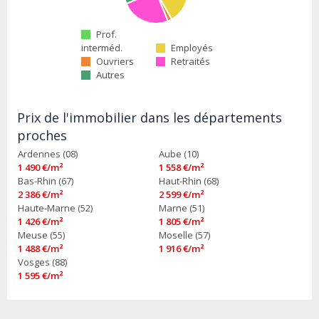
Prof.
interméd.
Employés
Ouvriers
Retraités
Autres
Prix de l'immobilier dans les départements
proches
Ardennes (08)
Aube (10)
1 490 €/m²
1 558 €/m²
Bas-Rhin (67)
Haut-Rhin (68)
2 386 €/m²
2 599 €/m²
Haute-Marne (52)
Marne (51)
1 426 €/m²
1 805 €/m²
Meuse (55)
Moselle (57)
1 488 €/m²
1 916 €/m²
Vosges (88)
1 595 €/m²