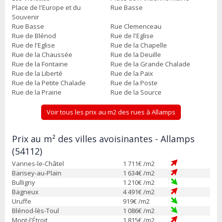
Place de l'Europe et du
Rue Basse
Souvenir
Rue Basse
Rue Clemenceau
Rue de Blénod
Rue de l'Eglise
Rue de l'Eglise
Rue de la Chapelle
Rue de la Chaussée
Rue de la Deuille
Rue de la Fontaine
Rue de la Grande Chalade
Rue de la Liberté
Rue de la Paix
Rue de la Petite Chalade
Rue de la Poste
Rue de la Prairie
Rue de la Source
Voir tous les prix au m2 des rues à Allamps
Prix au m² des villes avoisinantes - Allamps
(54112)
Vannes-le-Châtel
1 711
€ /m2
Barisey-au-Plain
1 634
€ /m2
Bulligny
1 210
€ /m2
Bagneux
4 491
€ /m2
Uruffe
919
€ /m2
Blénod-lès-Toul
1 086
€ /m2
Mont-l'Étroit
1 815
€ /m2