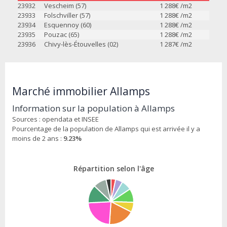
23932
Vescheim (57)
1 288
€ /m2
23933
Folschviller (57)
1 288
€ /m2
23934
Esquennoy (60)
1 288
€ /m2
23935
Pouzac (65)
1 288
€ /m2
23936
Chivy-lès-Étouvelles (02)
1 287
€ /m2
Marché immobilier Allamps
Information sur la population à Allamps
Sources : opendata et INSEE
Pourcentage de la population de Allamps qui est arrivée il y a
moins de 2 ans :
9.23%
Répartition selon l'âge