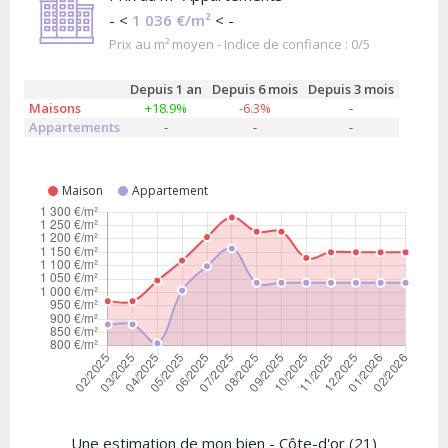
- <
1 036 €/m²
< -
Prix au m² moyen - Indice de confiance : 0/5
Depuis 1 an
Depuis 6 mois
Depuis 3 mois
Maisons
+18.9%
-6.3%
-
Appartements
-
-
-
Maison
Appartement
Une estimation de mon bien - Côte-d'or (21)