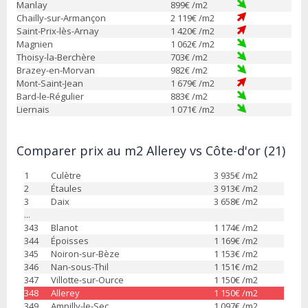
Manlay
899
€ /m2
Chailly-sur-Armançon
2 119
€ /m2
Saint-Prix-lès-Arnay
1 420
€ /m2
Magnien
1 062
€ /m2
Thoisy-la-Berchère
703
€ /m2
Brazey-en-Morvan
982
€ /m2
Mont-Saint-Jean
1 679
€ /m2
Bard-le-Régulier
883
€ /m2
Liernais
1 071
€ /m2
Comparer prix au m2 Allerey vs Côte-d'or (21)
1
Culètre
3 935
€ /m2
2
Étaules
3 913
€ /m2
3
Daix
3 658
€ /m2
...
343
Blanot
1 174
€ /m2
344
Époisses
1 169
€ /m2
345
Noiron-sur-Bèze
1 153
€ /m2
346
Nan-sous-Thil
1 151
€ /m2
347
Villotte-sur-Ource
1 150
€ /m2
348
Allerey
1 150
€ /m2
349
Ampilly-le-Sec
1 097
€ /m2