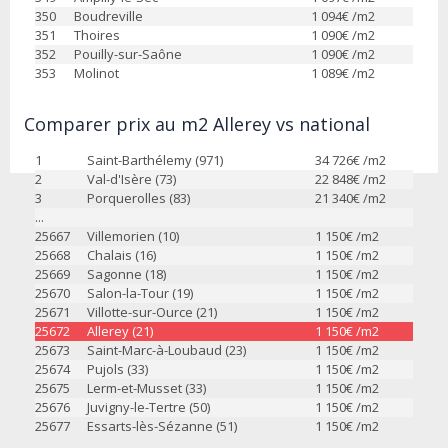
350
Boudreville
1 094
€ /m2
351
Thoires
1 090
€ /m2
352
Pouilly-sur-Saône
1 090
€ /m2
353
Molinot
1 089
€ /m2
Comparer prix au m2 Allerey vs national
1
Saint-Barthélemy (971)
34 726
€ /m2
2
Val-d'Isère (73)
22 848
€ /m2
3
Porquerolles (83)
21 340
€ /m2
...
25667
Villemorien (10)
1 150
€ /m2
25668
Chalais (16)
1 150
€ /m2
25669
Sagonne (18)
1 150
€ /m2
25670
Salon-la-Tour (19)
1 150
€ /m2
25671
Villotte-sur-Ource (21)
1 150
€ /m2
25672
Allerey (21)
1 150
€ /m2
25673
Saint-Marc-à-Loubaud (23)
1 150
€ /m2
25674
Pujols (33)
1 150
€ /m2
25675
Lerm-et-Musset (33)
1 150
€ /m2
25676
Juvigny-le-Tertre (50)
1 150
€ /m2
25677
Essarts-lès-Sézanne (51)
1 150
€ /m2