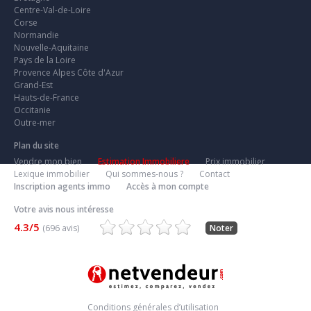
Centre-Val-de-Loire
Corse
Normandie
Nouvelle-Aquitaine
Pays de la Loire
Provence Alpes Côte d'Azur
Grand-Est
Hauts-de-France
Occitanie
Outre-mer
Plan du site
Vendre mon bien
Estimation Immobiliere
Prix immobilier
Lexique immobilier
Qui sommes-nous ?
Contact
Inscription agents immo
Accès à mon compte
Votre avis nous intéresse
4.3/5
(696 avis)
Noter
Conditions générales d’utilisation