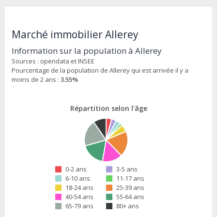
Marché immobilier Allerey
Information sur la population à Allerey
Sources : opendata et INSEE
Pourcentage de la population de Allerey qui est arrivée il y a
moins de 2 ans :
3.55%
Répartition selon l'âge
0-2 ans
3-5 ans
6-10 ans
11-17 ans
18-24 ans
25-39 ans
40-54 ans
55-64 ans
65-79 ans
80+ ans