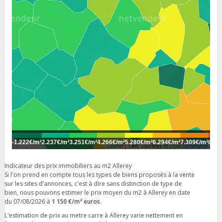
-
1.222€/m²
2.237€/m²
3.251€/m²
4.266€/m²
5.280€/m²
6.294€/m²
7.309€/m²
8.32
Leaflet
| Tiles courtesy of
OpenStreetMap
Indicateur des prix immobiliers au m2 Allerey
Si l'on prend en compte tous les types de biens proposés à la vente
sur les sites d'annonces, c'est à dire sans distinction de type de
bien, nous pouvons estimer le prix moyen du m2 à Allerey en date
du 07/08/2026 à
1 150 €/m² euros
.
L'estimation de prix au metre carre à Allerey varie nettement en