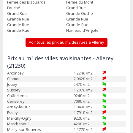
Ferme des Bizouards
Ferme du Mont
Fouché
Grand'Rue
Grand'Rue
Grande Ouche
Grande Rue
Grande Rue
Grande Rue
Grande-Rue
Grande-Rue
Hameau d'Angote
Voir tous les prix au m2 des rues à Allerey
Prix au m² des villes avoisinantes - Allerey
(21230)
Arconcey
1 224
€ /m2
Clomot
2 062
€ /m2
Jouey
547
€ /m2
Sussey
1 207
€ /m2
Châtellenot
924
€ /m2
Censerey
709
€ /m2
Arnay-le-Duc
1 049
€ /m2
Essey
1 791
€ /m2
Marcilly-Ogny
922
€ /m2
Marcheseuil
420
€ /m2
Meilly-sur-Rouvres
1 177
€ /m2