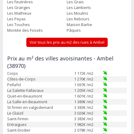
Les Feutrières
Les Grais
Les Granges
Les Lamberts
Les Mathieux
Les Moulins
Les Peyas
Les Rebours
Les Touches
Maison Barbe
Montée des Fossés
Pâques
Voir tous les prix au m2 des rues à Ambel
Prix au m² des villes avoisinantes - Ambel
(38970)
Corps
1 172
€ /m2
Côtes-de-Corps
1 270
€ /m2
Pellafol
1 697
€ /m2
La Salette-Fallavaux
1 205
€ /m2
Quet-en-Beaumont
1 601
€ /m2
La Salle-en-Beaumont
1 389
€ /m2
St firmin en valgodemard
3 383
€ /m2
Le Glaizil
3 026
€ /m2
Saint-Firmin
3 383
€ /m2
Entraigues
1 982
€ /m2
Saint-Disdier
2 078
€ /m2