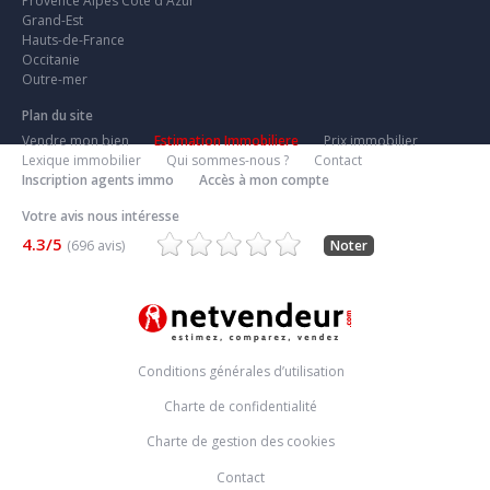
Provence Alpes Côte d'Azur
Grand-Est
Hauts-de-France
Occitanie
Outre-mer
Plan du site
Vendre mon bien
Estimation Immobiliere
Prix immobilier
Lexique immobilier
Qui sommes-nous ?
Contact
Inscription agents immo
Accès à mon compte
Votre avis nous intéresse
4.3/5
(696 avis)
Noter
Conditions générales d’utilisation
Charte de confidentialité
Charte de gestion des cookies
Contact