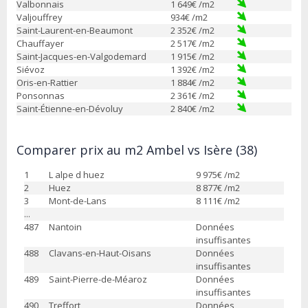
Valbonnais
1 649
€ /m2
Valjouffrey
934
€ /m2
Saint-Laurent-en-Beaumont
2 352
€ /m2
Chauffayer
2 517
€ /m2
Saint-Jacques-en-Valgodemard
1 915
€ /m2
Siévoz
1 392
€ /m2
Oris-en-Rattier
1 884
€ /m2
Ponsonnas
2 361
€ /m2
Saint-Étienne-en-Dévoluy
2 840
€ /m2
Comparer prix au m2 Ambel vs Isère (38)
1
L alpe d huez
9 975
€ /m2
2
Huez
8 877
€ /m2
3
Mont-de-Lans
8 111
€ /m2
...
487
Nantoin
Données
insuffisantes
488
Clavans-en-Haut-Oisans
Données
insuffisantes
489
Saint-Pierre-de-Méaroz
Données
insuffisantes
490
Treffort
Données