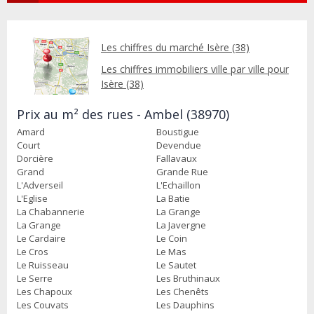
Les chiffres du marché Isère (38)
Les chiffres immobiliers ville par ville pour
Isère (38)
Prix au m² des rues - Ambel (38970)
Amard
Boustigue
Court
Devendue
Dorcière
Fallavaux
Grand
Grande Rue
L'Adverseil
L'Echaillon
L'Eglise
La Batie
La Chabannerie
La Grange
La Grange
La Javergne
Le Cardaire
Le Coin
Le Cros
Le Mas
Le Ruisseau
Le Sautet
Le Serre
Les Bruthinaux
Les Chapoux
Les Chenêts
Les Couvats
Les Dauphins