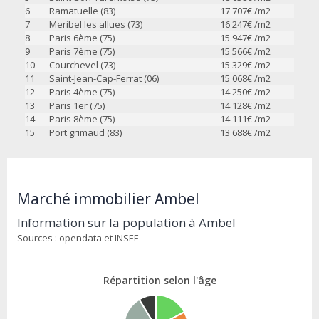
6
Ramatuelle (83)
17 707
€ /m2
7
Meribel les allues (73)
16 247
€ /m2
8
Paris 6ème (75)
15 947
€ /m2
9
Paris 7ème (75)
15 566
€ /m2
10
Courchevel (73)
15 329
€ /m2
11
Saint-Jean-Cap-Ferrat (06)
15 068
€ /m2
12
Paris 4ème (75)
14 250
€ /m2
13
Paris 1er (75)
14 128
€ /m2
14
Paris 8ème (75)
14 111
€ /m2
15
Port grimaud (83)
13 688
€ /m2
Marché immobilier Ambel
Information sur la population à Ambel
Sources : opendata et INSEE
Répartition selon l'âge