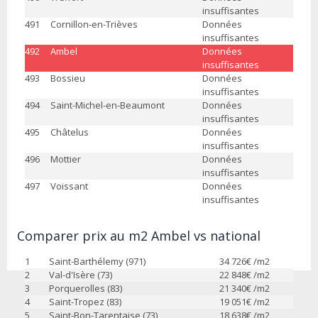
insuffisantes
491
Cornillon-en-Trièves
Données
insuffisantes
492
Ambel
Données
insuffisantes
493
Bossieu
Données
insuffisantes
494
Saint-Michel-en-Beaumont
Données
insuffisantes
495
Châtelus
Données
insuffisantes
496
Mottier
Données
insuffisantes
497
Voissant
Données
insuffisantes
Comparer prix au m2 Ambel vs national
1
Saint-Barthélemy (971)
34 726
€ /m2
2
Val-d'Isère (73)
22 848
€ /m2
3
Porquerolles (83)
21 340
€ /m2
4
Saint-Tropez (83)
19 051
€ /m2
5
Saint-Bon-Tarentaise (73)
18 638
€ /m2