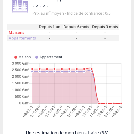
- <
-
< -
Prix au m² moyen - Indice de confiance : 0/5
Depuis 1 an
Depuis 6 mois
Depuis 3 mois
Maisons
-
-
-
Appartements
-
-
-
Maison
Appartement
Une estimation de mon bien - Isère (38)