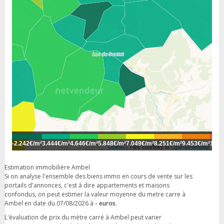
-
2.242€/m²
3.444€/m²
4.646€/m²
5.848€/m²
7.049€/m²
8.251€/m²
9.453€/m²
10.6
Leaflet
| Tiles courtesy of
OpenStreetMap
Estimation immobilière Ambel
Si on analyse l'ensemble des biens immo en cours de vente sur les
portails d'annonces, c'est à dire appartements et maisons
confondus, on peut estimer la valeur moyenne du metre carre à
Ambel en date du 07/08/2026 à
- euros
.
L'évaluation de prix du mètre carré à Ambel peut varier