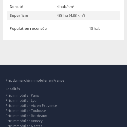
Densité
4 hab/km²
Superficie
483 ha (4.83 km²)
Population recensée
18 hab.
Prix du marché immobilier en France
Localités
Prix immobilier Paris
Prix immobilier Lyon
Prix immobilier Aix-en-Provence
Prix immobilier Toulouse
Prix immobilier Bordeaux
Prix immobilier Annecy
Prix immobilier Nantes