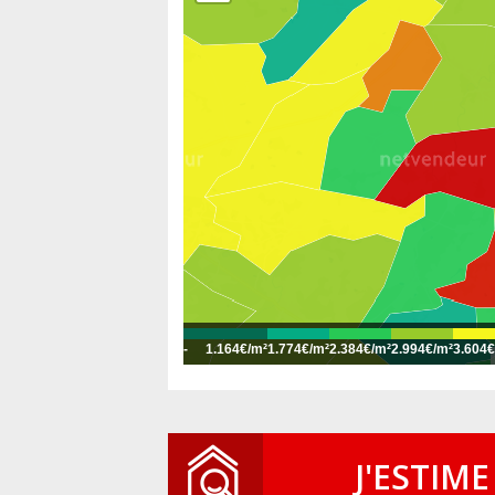
-
1.164€/m²
1.774€/m²
2.384€/m²
2.994€/m²
3.604€
J'ESTIME