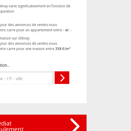
lénay varie significativement en fonction de
 question.
à jour des annonces de ventes nous
etre carre pour un appartement entre
- et -
.
 maison sur Glénay
à jour des annonces de ventes nous
etre carre pour une maison entre
358 €/m²
ion...
édiat
eulement