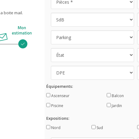
 boite mail.
Équipements:
Ascenseur
Balcon
Piscine
Jardin
Expositions:
Nord
Sud