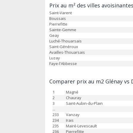
Prix au m² des villes avoisinante
Saint-Varent
Boussais
Pierrefitte
Sainte-Gemme
Geay
Luché-Thouarsais
Saint-Généroux
Availles-Thouarsais
Luzay
Faye-l'Abbesse
Comparer prix au m2 Glénay vs D
1
Magné
2
Chauray
3
Saint-Aubin-du-Plain
...
233
Vanzay
234
Irais
235
Mairé-Levescault
236
Pierrefitte