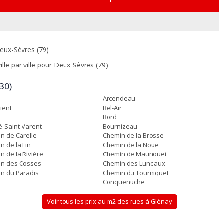
eux-Sèvres (79)
ille par ville pour Deux-Sèvres (79)
30)
Arcendeau
ient
Bel-Air
Bord
lé-Saint-Varent
Bournizeau
n de Carelle
Chemin de la Brosse
n de la Lin
Chemin de la Noue
n de la Rivière
Chemin de Maunouet
n des Cosses
Chemin des Luneaux
n du Paradis
Chemin du Tourniquet
Conquenuche
Voir tous les prix au m2 des rues à Glénay