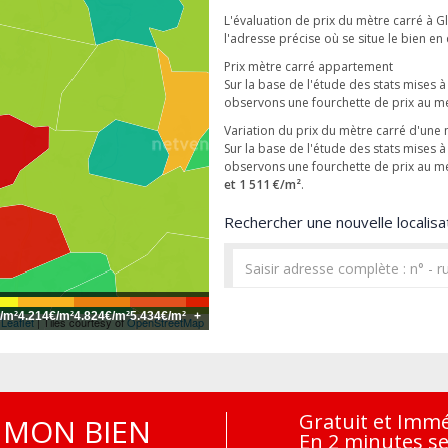
L'évaluation de prix du mètre carré à G
l'adresse précise où se situe le bien en
Prix mètre carré appartement
Sur la base de l'étude des stats mises 
observons une fourchette de prix au m
Variation du prix du mètre carré d'une
Sur la base de l'étude des stats mises 
observons une fourchette de prix au m
et 1 511 €/m²
.
Rechercher une nouvelle localisat
/m²
4.214€/m²
4.824€/m²
5.434€/m²
+
Leaflet
| Tiles courtesy of
OpenStreetMap
Gratuit et Imm
MON BIEN
En 2 minutes s