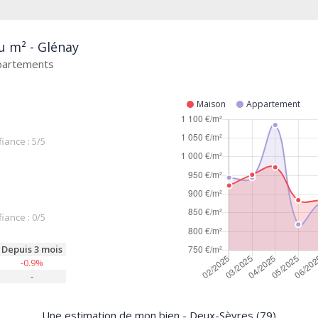
u m² - Glénay
ppartements
Maison
Appartement
iance : 5/5
iance : 0/5
Depuis 3 mois
-0.9%
-
Une estimation de mon bien - Deux-Sèvres (79)