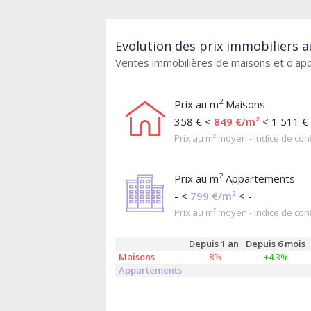
Evolution des prix immobiliers a
Ventes immobilières de maisons et d'a
2
Prix au m
Maisons
358 € <
849 €/m²
< 1 511 €
Prix au m² moyen - Indice de conf
2
Prix au m
Appartements
- <
799 €/m²
< -
Prix au m² moyen - Indice de conf
Depuis 1 an
Depuis 6 mois
Maisons
-8%
+4.3%
Appartements
-
-