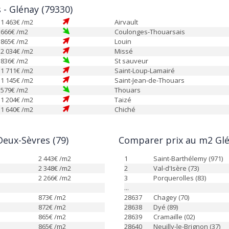
s - Glénay (79330)
1 463
€ /m2
Airvault
666
€ /m2
Coulonges-Thouarsais
865
€ /m2
Louin
2 034
€ /m2
Missé
836
€ /m2
St sauveur
1 711
€ /m2
Saint-Loup-Lamairé
1 145
€ /m2
Saint-Jean-de-Thouars
579
€ /m2
Thouars
1 204
€ /m2
Taizé
1 640
€ /m2
Chiché
eux-Sèvres (79)
Comparer prix au m2 Glé
2 443
€ /m2
1
Saint-Barthélemy (971)
2 348
€ /m2
2
Val-d'Isère (73)
2 266
€ /m2
3
Porquerolles (83)
...
873
€ /m2
28637
Chagey (70)
872
€ /m2
28638
Dyé (89)
865
€ /m2
28639
Cramaille (02)
865
€ /m2
28640
Neuilly-le-Brignon (37)