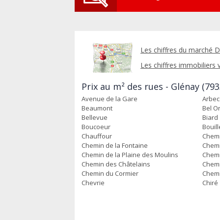
Les chiffres du marché D
Les chiffres immobiliers v
Prix au m² des rues - Glénay (793
Avenue de la Gare
Arbec
Beaumont
Bel Or
Bellevue
Biard
Boucoeur
Bouil
Chauffour
Chemi
Chemin de la Fontaine
Chemi
Chemin de la Plaine des Moulins
Chemi
Chemin des Châtelains
Chemi
Chemin du Cormier
Chemi
Chevrie
Chiré