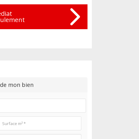
diat
eulement
 de mon bien