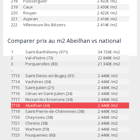
218
Puisserguier
2 432
€ /m2
219
Caux
2 430
€ /m2
220
Roujan
2 422
€ /m2
221
Aspiran
2 416
€ /m2
222
Villeneuve-lès-Béziers
2 414
€ /m2
Comparer prix au m2 Abeilhan vs national
1
Saint-Barthélemy (971)
34 726
€ /m2
2
Val-d'Isère (73)
22 848
€ /m2
3
Porquerolles (83)
21 340
€ /m2
...
7713
Saint-Denis-en-Bugey (01)
2 446
€ /m2
7714
Vachères (04)
2 446
€ /m2
7715
Saint-Julien (21)
2 446
€ /m2
7716
Cénac-et-Saint-Julien (24)
2 446
€ /m2
7717
Nissan-lez-Enserune (34)
2 446
€ /m2
7718
Abeilhan (34)
2 446
€ /m2
7719
Saint-Pierre-de-Chérennes (38)
2 446
€ /m2
7720
Cheyssieu (38)
2 446
€ /m2
7721
Chirens (38)
2 446
€ /m2
7722
Warhem (59)
2 446
€ /m2
7723
Fouquenies (60)
2 446
€ /m2