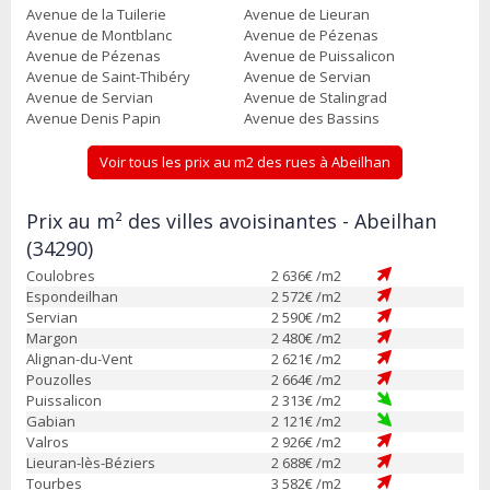
Avenue de la Tuilerie
Avenue de Lieuran
Avenue de Montblanc
Avenue de Pézenas
Avenue de Pézenas
Avenue de Puissalicon
Avenue de Saint-Thibéry
Avenue de Servian
Avenue de Servian
Avenue de Stalingrad
Avenue Denis Papin
Avenue des Bassins
Voir tous les prix au m2 des rues à Abeilhan
Prix au m² des villes avoisinantes - Abeilhan
(34290)
Coulobres
2 636
€ /m2
Espondeilhan
2 572
€ /m2
Servian
2 590
€ /m2
Margon
2 480
€ /m2
Alignan-du-Vent
2 621
€ /m2
Pouzolles
2 664
€ /m2
Puissalicon
2 313
€ /m2
Gabian
2 121
€ /m2
Valros
2 926
€ /m2
Lieuran-lès-Béziers
2 688
€ /m2
Tourbes
3 582
€ /m2