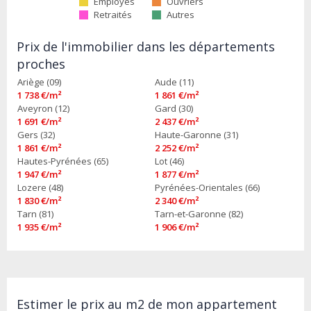
Employés
Ouvriers
Retraités
Autres
Prix de l'immobilier dans les départements
proches
Ariège (09)
Aude (11)
1 738 €/m²
1 861 €/m²
Aveyron (12)
Gard (30)
1 691 €/m²
2 437 €/m²
Gers (32)
Haute-Garonne (31)
1 861 €/m²
2 252 €/m²
Hautes-Pyrénées (65)
Lot (46)
1 947 €/m²
1 877 €/m²
Lozere (48)
Pyrénées-Orientales (66)
1 830 €/m²
2 340 €/m²
Tarn (81)
Tarn-et-Garonne (82)
1 935 €/m²
1 906 €/m²
Estimer le prix au m2 de mon appartement