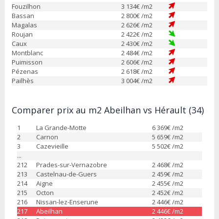
Fouzilhon
3 134
€ /m2
Bassan
2 800
€ /m2
Magalas
2 626
€ /m2
Roujan
2 422
€ /m2
Caux
2 430
€ /m2
Montblanc
2 484
€ /m2
Puimisson
2 606
€ /m2
Pézenas
2 618
€ /m2
Pailhès
3 004
€ /m2
Comparer prix au m2 Abeilhan vs Hérault (34)
1
La Grande-Motte
6 369
€ /m2
2
Carnon
5 659
€ /m2
3
Cazevieille
5 502
€ /m2
...
212
Prades-sur-Vernazobre
2 468
€ /m2
213
Castelnau-de-Guers
2 459
€ /m2
214
Aigne
2 455
€ /m2
215
Octon
2 452
€ /m2
216
Nissan-lez-Enserune
2 446
€ /m2
217
Abeilhan
2 446
€ /m2