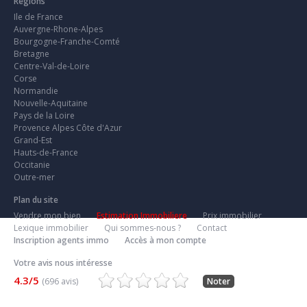
Régions
Ile de France
Auvergne-Rhone-Alpes
Bourgogne-Franche-Comté
Bretagne
Centre-Val-de-Loire
Corse
Normandie
Nouvelle-Aquitaine
Pays de la Loire
Provence Alpes Côte d'Azur
Grand-Est
Hauts-de-France
Occitanie
Outre-mer
Plan du site
Vendre mon bien
Estimation Immobiliere
Prix immobilier
Lexique immobilier
Qui sommes-nous ?
Contact
Inscription agents immo
Accès à mon compte
Votre avis nous intéresse
4.3/5
(696 avis)
Noter