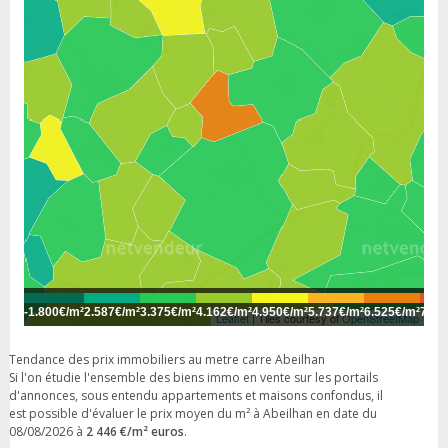
-
1.800€/m²
2.587€/m²
3.375€/m²
4.162€/m²
4.950€/m²
5.737€/m²
6.525€/m²
7.31
Leaflet
| Tiles courtesy of
OpenStreetMap
Tendance des prix immobiliers au metre carre Abeilhan
Si l'on étudie l'ensemble des biens immo en vente sur les portails
d'annonces, sous entendu appartements et maisons confondus, il
est possible d'évaluer le prix moyen du m² à Abeilhan en date du
08/08/2026 à
2 446 €/m² euros
.