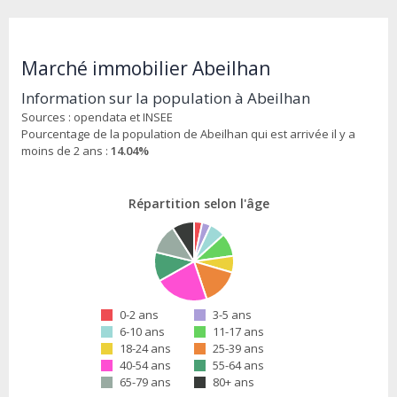
Marché immobilier Abeilhan
Information sur la population à Abeilhan
Sources : opendata et INSEE
Pourcentage de la population de Abeilhan qui est arrivée il y a
moins de 2 ans :
14.04%
Répartition selon l'âge
0-2 ans
3-5 ans
6-10 ans
11-17 ans
18-24 ans
25-39 ans
40-54 ans
55-64 ans
65-79 ans
80+ ans