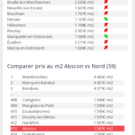
Bruille-lez-Marchiennes
2 203
€ /m2
Neuville-sur-Escaut
1 631
€ /m2
Bouchain
1 707
€ /m2
Denain
1 123
€ /m2
Hélesmes
1 708
€ /m2
Rieulay
2 001
€ /m2
Marquette-en-Ostrevant
1 360
€ /m2
Écaillon
2 211
€ /m2
Marcq-en-Ostrevent
1 669
€ /m2
Comparer prix au m2 Abscon vs Nord (59)
1
Wambrechies
4 462
€ /m2
2
Marcq-en-Barœul
4 431
€ /m2
3
Bondues
4 371
€ /m2
...
408
Cartignies
1 596
€ /m2
409
Wargnies-le-Petit
1 595
€ /m2
410
Escaudœuvres
1 595
€ /m2
411
Douchy-les-Mines
1 591
€ /m2
412
Hardifort
1 587
€ /m2
413
Abscon
1 587
€ /m2
414
Quérénaing
1 583
€ /m2