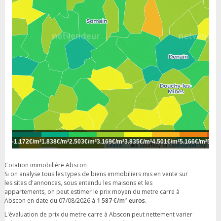
-
1.172€/m²
1.838€/m²
2.503€/m²
3.169€/m²
3.835€/m²
4.501€/m²
5.166€/m²
5.83
Leaflet
| Tiles courtesy of
OpenStreetMap
Cotation immobilière Abscon
Si on analyse tous les types de biens immobiliers mis en vente sur
les sites d'annonces, sous entendu les maisons et les
appartements, on peut estimer le prix moyen du metre carre à
Abscon en date du 07/08/2026 à
1 587 €/m² euros
.
L'évaluation de prix du metre carre à Abscon peut nettement varier