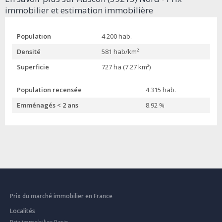
immobilier et estimation immobilière
Population
4 200 hab.
Densité
581 hab/km²
Superficie
727 ha (7.27 km²)
Population recensée
4 315 hab.
Emménagés < 2 ans
8.92 %
Prix du marché immobilier en France
Localités