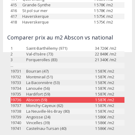
415
Grande-Synthe
1 578
€ /m2
416
St pol sur mer
1 578
€ /m2
417
Haverskerque
1 575
€ /m2
418
Haverskerque
1 575
€ /m2
Comparer prix au m2 Abscon vs national
1
Saint-Barthélemy (971)
34 726
€ /m2
2
Val-d'Isère (73)
22 848
€ /m2
3
Porquerolles (83)
21 340
€ /m2
...
19731
Bourran (47)
1 587
€ /m2
19732
Montmirail (51)
1 587
€ /m2
19733
La Baconnière (53)
1 587
€ /m2
19734
Lanouée (56)
1 587
€ /m2
19735
Hardifort (59)
1 587
€ /m2
19736
Abscon (59)
1 587
€ /m2
19737
Monchy-Cayeux (62)
1 587
€ /m2
19738
La Neuville-lès-Bray (80)
1 587
€ /m2
19739
Angoisse (24)
1 586
€ /m2
19740
Vincelles (39)
1 586
€ /m2
19741
Castelnau-Tursan (40)
1 586
€ /m2