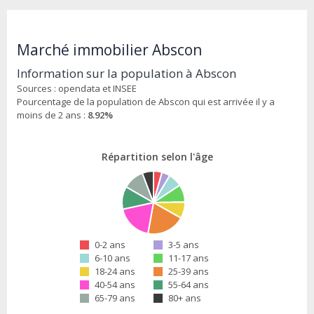
Marché immobilier Abscon
Information sur la population à Abscon
Sources : opendata et INSEE
Pourcentage de la population de Abscon qui est arrivée il y a
moins de 2 ans :
8.92%
Répartition selon l'âge
0-2 ans
3-5 ans
6-10 ans
11-17 ans
18-24 ans
25-39 ans
40-54 ans
55-64 ans
65-79 ans
80+ ans