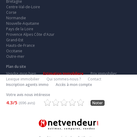
Bretagne
Centre-Val-de-Loire
Corse
Normandie
Nouvelle-Aquitaine
Pays de la Loire
Provence Alpes Côte d'Azur
Grand-Est
Hauts-de-France
Occitanie
Outre-mer
Plan du site
Vendre mon bien
Estimation Immobiliere
Prix immobilier
Lexique immobilier
Qui sommes-nous ?
Contact
Inscription agents immo
Accès à mon compte
Votre avis nous intéresse
4.3/5
(696 avis)
Noter