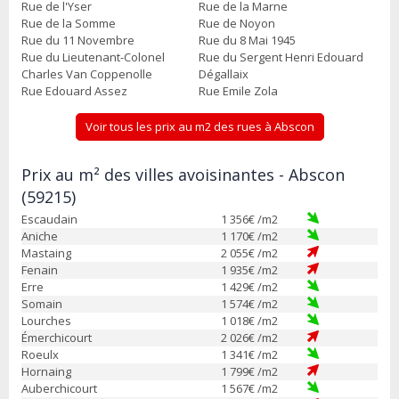
Rue de l'Yser
Rue de la Marne
Rue de la Somme
Rue de Noyon
Rue du 11 Novembre
Rue du 8 Mai 1945
Rue du Lieutenant-Colonel
Rue du Sergent Henri Edouard
Charles Van Coppenolle
Dégallaix
Rue Edouard Assez
Rue Emile Zola
Voir tous les prix au m2 des rues à Abscon
Prix au m² des villes avoisinantes - Abscon
(59215)
Escaudain
1 356
€ /m2
Aniche
1 170
€ /m2
Mastaing
2 055
€ /m2
Fenain
1 935
€ /m2
Erre
1 429
€ /m2
Somain
1 574
€ /m2
Lourches
1 018
€ /m2
Émerchicourt
2 026
€ /m2
Roeulx
1 341
€ /m2
Hornaing
1 799
€ /m2
Auberchicourt
1 567
€ /m2